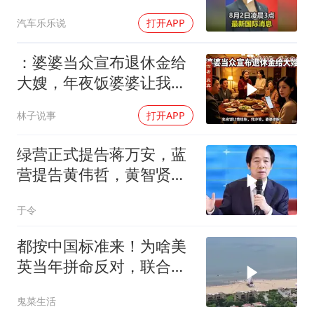
汽车乐乐说
打开APP
：婆婆当众宣布退休金给
大嫂，年夜饭婆婆让我结
账，我冷笑，婆婆傻眼
林子说事
打开APP
绿营正式提告蒋万安，蓝
营提告黄伟哲，黄智贤不
装了？
于令
都按中国标准来！为啥美
英当年拼命反对，联合国
反而全盘接受？
鬼菜生活