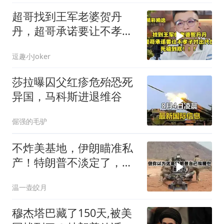
超哥找到王军老婆贺丹
丹，超哥承诺要让不孝子
付出代价，死磕到底
逗趣小Joker
莎拉曝囚父红疹危殆恐死
异国，马科斯进退维谷
倔强的毛驴
不炸美基地，伊朗瞄准私
产！特朗普不淡定了，被
死死捏住七寸
温一壶皎月
穆杰塔巴藏了150天,被美