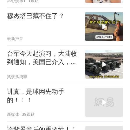
温心娱乐1
1跟贴
穆杰塔巴藏不住了？
最新声音
台军今天起演习，大陆收
到通知，美国已介入，日
本涉台表述也变了
笑饮孤鸿非
讲真，是球网先动手
的！！！
新媒体
39跟贴
论背景音乐的重要性！！