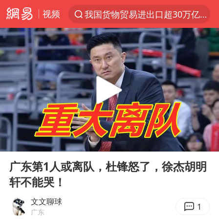
视频
我国货物贸易进出口超30万亿元
上半年我国机械工业经济运行稳中有进
官方通报教师招聘笔试前13名被淘汰
河南撤回“领导带薪错峰休假”通知
泰国枪击案凶手先杀祖父母后行凶
台风“白海豚”体型变大！环流面积接近13个浙江那么大
泰国校园枪击案死亡人数升至7人
00:00
03:11
东航新规：提前14天可免费退改签
Play
Ent
full
国防部：坚决反制任何闹海挑衅图谋
广东第1人或离队，杜锋怒了，徐杰胡明
轩不能哭！
四川宜宾地震网友称睡觉被摇醒
曝美拒绝乌增购“爱国者”导弹请求
文文聊球
1
广东