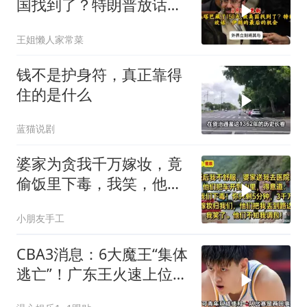
国找到了？特朗普放话：
伊朗的最后的机会
王姐懒人家常菜
钱不是护身符，真正靠得
住的是什么
蓝猫说剧
婆家为贪我千万嫁妆，竟
偷饭里下毒，我笑，他们
却不知我调包！
小朋友手工
CBA3消息：6大魔王“集体
逃亡”！广东王火速上位，
王牌锋线回归