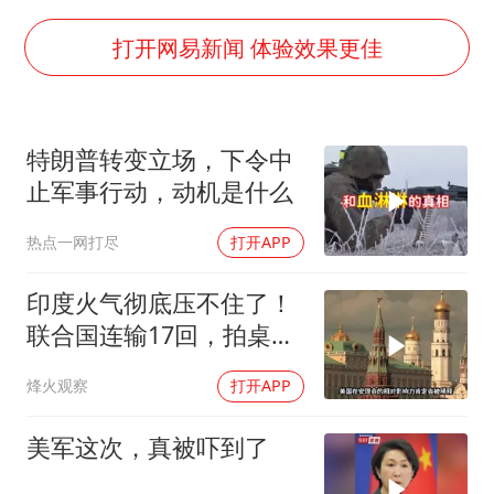
陕西省委书记赶赴柞水县杏坪镇
女孩摆摊卖菌子时收到北大通知书
打开网易新闻 体验效果更佳
改名后的“青海拉面”店
命案逃犯躲进深山21年活得像野人
特朗普转变立场，下令中
广岛核爆81周年央视播《奥本海默》
止军事行动，动机是什么
全球百万人“花钱干农活”
热点一网打尽
打开APP
DeepSeek投资宇树科技意味什么
东方之约 相约未来
印度火气彻底压不住了！
联合国连输17回，拍桌子
把五常全数落一遍
烽火观察
打开APP
美军这次，真被吓到了