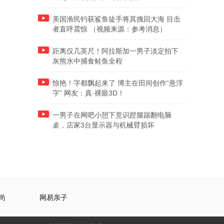
美国渔民钓获鲨鱼徒手将其拽回大海 目击
者直呼震惊 （视频来源：参考消息）
距离仅几英尺！阿拉斯加一男子淡定拍下
灰熊水中捕食鲑鱼全程
惊艳！字都飘起来了 博主在田间创作“悬浮
字” 网友：真·裸眼3D！
一男子在网吧小憩下意识蹬腿踹翻电脑
桌，店家3台显示器与机械臂损坏
尚
网易亲子