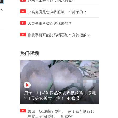
苏格兰工程奇迹：福尔柯克轮
6
01:10
03:50
个
赛力斯7月份到底咋了？
魏家凉皮涨价，为什么能上
玄奘究竟是怎么收服第一个徒弟的？
搜？
人类是由鱼类而进化来的？
你的手机可能比马桶还脏？真的假的？
热门视频
男子上山采菌偶然发现鸡枞菌窝，原地
守1天等它长大：挖了140多朵
美国一场追捕行动中，一男子在车辆行驶
中爬上车顶跳舞。（新京报）