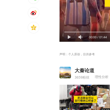
00:00
/
01:44
声明：个人原创，仅供参考
大秦论道
理性分析
3659粉丝