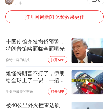
80后女柜员逆袭成4200亿银行副行长
0
广东
女子利用漏洞0元薅走3000多件家电
打开网易新闻 体验效果更佳
宇树科技 打新
今年已有4位周星驰电影配角去世
房主任回应争议
十国使馆齐发撤侨预警，
把党建设得更加坚强有力
特朗普策略面临全面曝光
41岁女子为鼓励女儿考上985研究生
像诗一样的姑娘
打开APP
奋进开新局 实干挑大梁
难怪特朗普不打了，伊朗
给全球上了一课，一招吃
定美国，迎来转折
生命中最美的邂逅
打开APP
被40公里外火控雷达锁