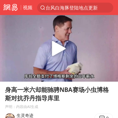
视频
台风白海豚登陆地点更新
以“新”破局 首发经济点亮城市消费活力
看守所辅警收受10万获刑1年
台风白海豚进入48小时警戒线
陈熠被张本美和连扳三局逆转
李亚鹏向地铁吐血女孩捐99999元
多地要求领导干部带头休假
00:00
05:53
感觉全东北都在等7号
Play
Ent
full
中方回应是否在太平洋海底开采稀土
身高一米六却能驰骋NBA赛场小虫博格
斯对抗乔丹指导库里
27岁女子成组织卖淫集团主犯被通缉
声明：内容由AI生成
法国将禁止“未经同意的电话营销”
生灵奇迹