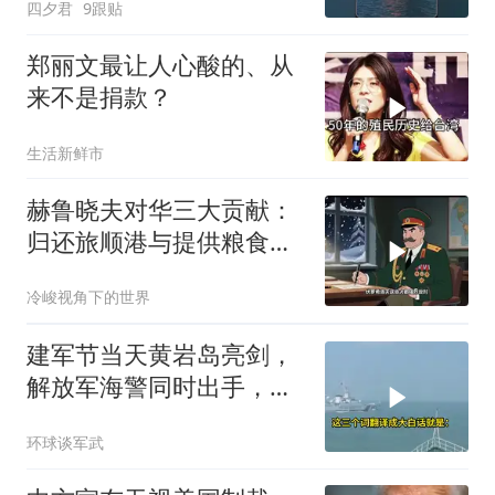
四夕君
9跟贴
郑丽文最让人心酸的、从
来不是捐款？
生活新鲜市
赫鲁晓夫对华三大贡献：
归还旅顺港与提供粮食援
助
冷峻视角下的世界
建军节当天黄岩岛亮剑，
解放军海警同时出手，菲
律宾的挑衅该收场了
环球谈军武