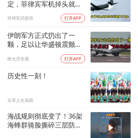
定，菲律宾军机掉头就
跑，欧盟1500万也救不了
环球军武密语
打开APP
场
伊朗军方正式扔出了一
颗，足以让华盛顿震颤的
地缘核弹
附允历史观
打开APP
历史性一刻！
乐享人生风雨
海战规则彻底变了！36架
海蜂群骑脸撕碎三层防空
体系