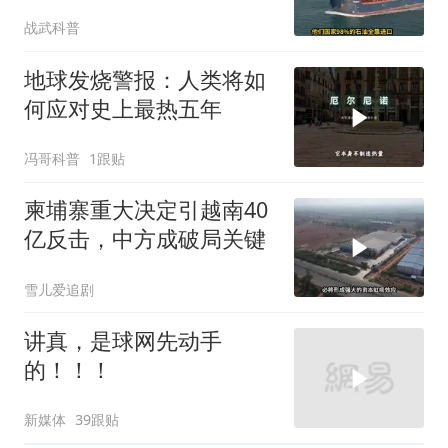
第二个霍尔木兹
战武科普
地球发烧警报：人类将如
何应对史上最热五年
冯哥科普
1跟贴
柬埔寨重大决定引越南40
亿反击，中方成破局关键
雪儿爱追剧
讲真，是球网先动手
的！！！
新媒体
39跟贴