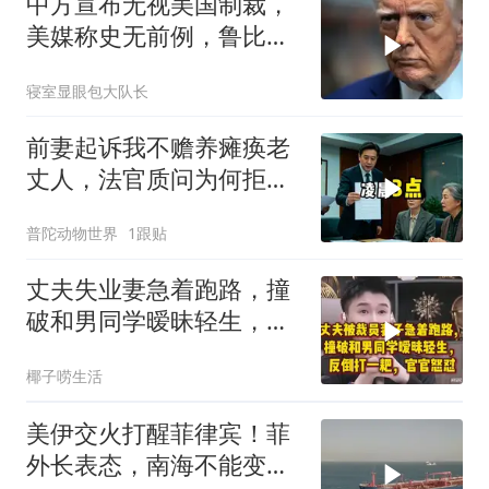
中方宣布无视美国制裁，
美媒称史无前例，鲁比
奥：或追加二次制裁
寝室显眼包大队长
前妻起诉我不赡养瘫痪老
丈人，法官质问为何拒不
履行赡养义务
普陀动物世界
1跟贴
丈夫失业妻急着跑路，撞
破和男同学暧昧轻生，反
倒打一耙官官怒怼
椰子唠生活
美伊交火打醒菲律宾！菲
外长表态，南海不能变成