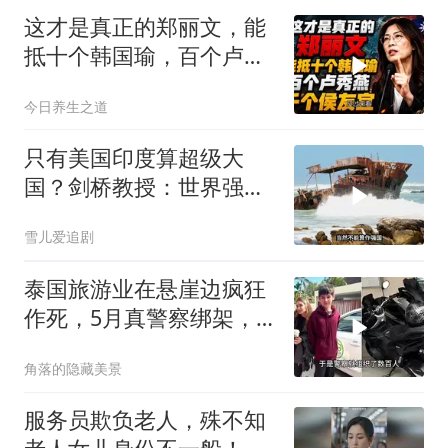
这才是真正的郑丽文，能
抵十个韩国瑜，百个卢秀
燕，千个侯友宜
今日养生之道
只有美国印度算超级大
国？剑桥教授：世界强国
只有4个，没有印度
雪儿爱追剧
泰国旅游业在悬崖边疯狂
作死，5月真警察绑架，7
月假警察杀人
角落的隐藏美景
服务员欺负老人，殊不知