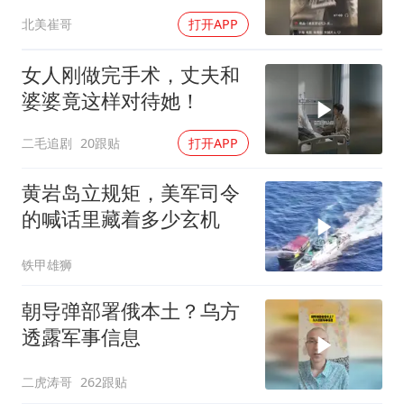
忍无可忍
北美崔哥
打开APP
女人刚做完手术，丈夫和
婆婆竟这样对待她！
二毛追剧
20跟贴
打开APP
黄岩岛立规矩，美军司令
的喊话里藏着多少玄机
铁甲雄狮
朝导弹部署俄本土？乌方
透露军事信息
二虎涛哥
262跟贴