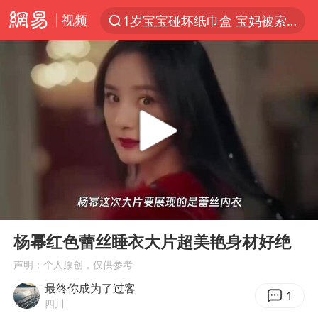
视频
1岁宝宝碰坏纸巾盒 宝妈被索赔924元
以“新”破局 首发经济点亮城市消费活力
Meta被判支付5.67亿美元
台风白海豚逼近 暴雨大暴雨来袭
47岁妈妈突然产女 26岁女儿：很震惊
阿根廷足协发文力挺因凡蒂诺
中国稀土盘中涨停
00:00
01:03
A股开盘：民爆、CPO等概念走强
Play
Ent
full
日本广岛民众举行游行反对政府行径
杨幂红色蕾丝睡衣大片超美艳身材好绝
21楼高空抛物嫌疑人被拘留
声明：个人原创，仅供参考
最终你成为了过客
男子杀人后逃进深山21年活得像野人
1
四川