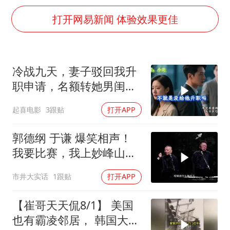
日韩股市高开跳水 SK海力士下挫转跌
打开网易新闻 体验效果更佳
台风白海豚最新路径研判来了
OpenAI为免费用户升级GPT-5.6 Luna
船舶避风项目停工 多地全力防台风
冷战九天，妻子驳回我升
我国编制完成新版全月地质图
职申请，名额转她男闺
“深圳地面沉降致车辆损坏”不实
蜜，我转身办妥1件事
起喜电影
3跟贴
打开APP
男子结婚8年发现3个女儿均非亲生
郭德纲 于谦 爆笑相声！
奋进开新局 实干挑大梁
我要比赛，我上妙峰山干
嘛去？你去拜一拜冠军老
市井大实话
1跟贴
打开APP
祖庙
【崔哥天天侃8/1】 美国
也有霸凌邻居， 韩国大爷