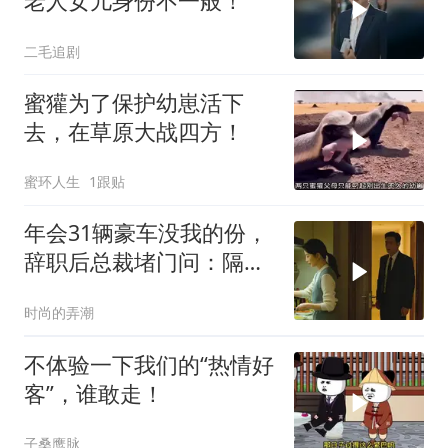
老人女儿身份不一般！
二毛追剧
蜜獾为了保护幼崽活下
去，在草原大战四方！
蜜环人生
1跟贴
年会31辆豪车没我的份，
辞职后总裁堵门问：隔壁
楼你买的？
时尚的弄潮
不体验一下我们的“热情好
客”，谁敢走！
子桑鹰脉