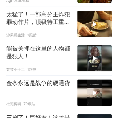
Agnostic失格
太猛了！一部高分王炸犯
罪动作片，顶级特工重出
江湖，场面太燃了
沙果唠生活
1跟贴
能被关押在这里的人物都
是狠人！
芸芸小手工
1跟贴
金条永远是战争的硬通货
社死剪辑
79跟贴
三刷了！巨好看！这才是