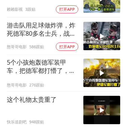
赖赖影视
3跟贴
打开APP
游击队用足球做炸弹，炸
死德军80多名士兵，战争
片
憨哥哥电影
586跟贴
打开APP
5个小孩炮轰德军装甲
车，把德军都打懵了，战
争片
憨哥哥电影
276跟贴
这个礼物太贵重了
快乐追剧吧
948跟贴