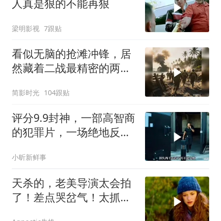
人真是狠的不能再狠
梁明影视
7跟贴
看似无脑的抢滩冲锋，居
然藏着二战最精密的两栖
登陆作战体系
简影时光
104跟贴
评分9.9封神，一部高智商
的犯罪片，一场绝地反
击，看的惊心动魄
小昕新鲜事
天杀的，老美导演太会拍
了！差点哭岔气！太抓心
了！看一次哭一次