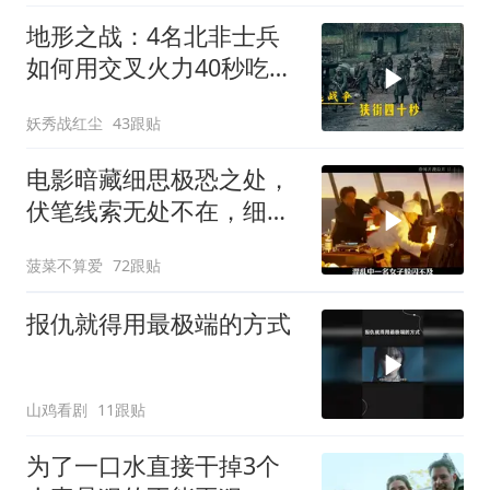
地形之战：4名北非士兵
如何用交叉火力40秒吃掉
16名德军？
妖秀战红尘
43跟贴
电影暗藏细思极恐之处，
伏笔线索无处不在，细节
让人后背发凉
菠菜不算爱
72跟贴
报仇就得用最极端的方式
山鸡看剧
11跟贴
为了一口水直接干掉3个