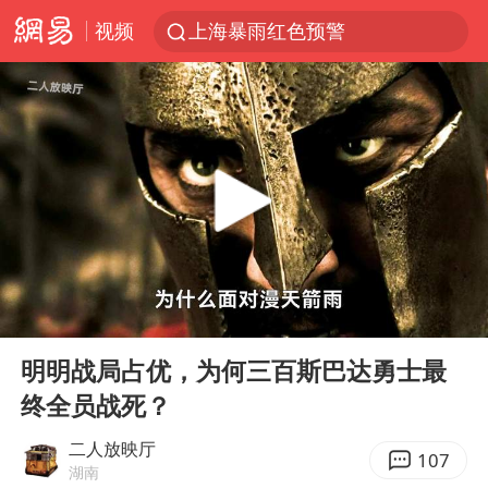
视频
上海暴雨红色预警
上海：5号线16号线浦江线全线停运
《披荆斩棘2026》阵容官宣
白海豚北上或致京津冀暴雨
国足U17与阿森纳决赛取消 并列冠军
上海有出现龙卷潜势
王艺迪无缘横滨赛决赛
00:00
06:17
上门女婿出轨女邻居多年被判重婚罪
Play
Ent
full
女子发现前夫婚内与第三者育子
明明战局占优，为何三百斯巴达勇士最
终全员战死？
王艺迪2-4不敌张本美和止步4强
以军士兵把枪口对准中国记者
二人放映厅
107
湖南