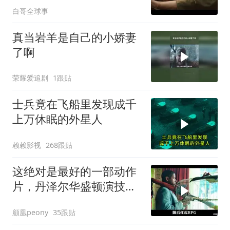
白哥全球事
真当岩羊是自己的小娇妻
了啊
荣耀爱追剧
1跟贴
士兵竟在飞船里发现成千
上万休眠的外星人
赖赖影视
268跟贴
这绝对是最好的一部动作
片，丹泽尔华盛顿演技出
神入化！看了8遍
顧凰peony
35跟贴