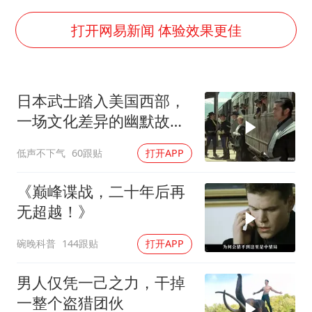
泰国：高度重视中国游客旅游体验
2025年小学教师减少13.19万
打开网易新闻 体验效果更佳
上海大部迎大暴雨
《龙餐馆》 冲奖
日本武士踏入美国西部，
笔试第一被劝弃考涉事副校长被撤职
一场文化差异的幽默故事
奋力开创中国式现代化建设新局面
即将开
低声不下气
60跟贴
打开APP
《巅峰谍战，二十年后再
无超越！》
碗晚科普
144跟贴
打开APP
男人仅凭一己之力，干掉
一整个盗猎团伙