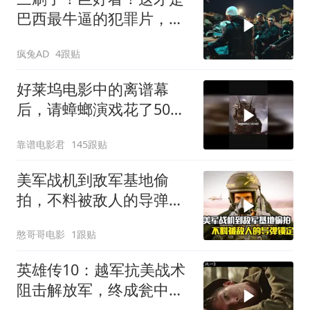
巴西最牛逼的犯罪片，史
上最狠辣的悍匪！
疯兔AD
4跟贴
好莱坞电影中的离谱幕
后，请蟑螂演戏花了50万
美元
靠谱电影君
145跟贴
美军战机到敌军基地偷
拍，不料被敌人的导弹锁
定，战争片
憨哥哥电影
1跟贴
英雄传10：越军抗美战术
阻击解放军，终成瓮中之
鳖