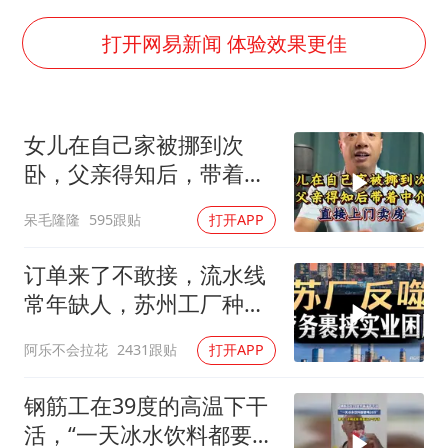
因定位纠纷男子将外卖员砍成植物人
媒体：“内容由AI生成”不是免责盾牌
打开网易新闻 体验效果更佳
多个明星演唱会取消
上海轮渡全线停航
女儿在自己家被挪到次
制冰厂工人旺季能月入一万三
卧，父亲得知后，带着中
人民的健康、体质、幸福一脉相承
介直接上门卖房
呆毛隆隆
595跟贴
打开APP
订单来了不敢接，流水线
常年缺人，苏州工厂种下
的因，如今尝到苦
阿乐不会拉花
2431跟贴
打开APP
钢筋工在39度的高温下干
活，“一天冰水饮料都要喝