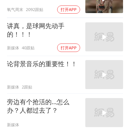
20斤”，男子：不喝这些，
氧气周末
2092跟贴
打开APP
根本没力气干活
讲真，是球网先动手
的！！！
新媒体
40跟贴
打开APP
论背景音乐的重要性！！
新媒体
2跟贴
旁边有个抢活的…怎么
办？人都过去了？
新媒体