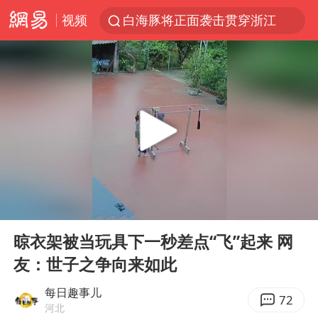
视频
白海豚将正面袭击贯穿浙江
视频丨中国东方电气集团原党组副书记、董事宋致远被查
黄金创今年来最大单周涨幅
四川宜宾市珙县发生3.4级地震
女子网购名牌包发现是自己丢的那只
香港宏福苑火灾或由烟头引起
浙江台州《告全体市民书》
00:00
00:10
女主硬加吻戏短剧已下架
Play
Ent
full
郑丽文：台湾从来没有“独立”过
晾衣架被当玩具下一秒差点“飞”起来 网
友：世子之争向来如此
实时追踪台风白海豚
刘浩存百花奖开幕式红裙起舞
每日趣事儿
72
河北