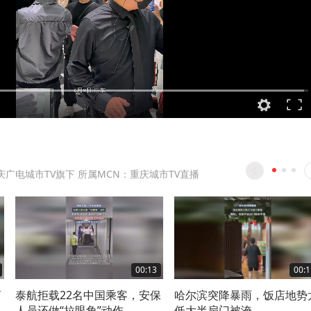
庆广电城市TV旗下 所属MCN：重庆城市TV直播
00:13
00:1
商
泰航拒载22名中国乘客，安保
哈尔滨突降暴雨，饭店地势
人员还做“拉眼角”动作。
低大半扇门被淹。