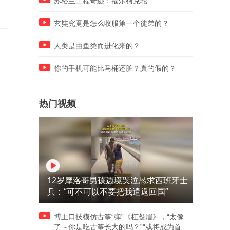
苏格兰工程奇迹：福尔柯克轮
玄奘究竟是怎么收服第一个徒弟的？
人类是由鱼类而进化来的？
你的手机可能比马桶还脏？真的假的？
热门视频
12岁摩洛哥男孩边境哭泣恳求西班牙士
兵：“可不可以不要把我遣返回国”
博主口技模仿古筝“弹”《枉凝眉》，“太像
了～你是吃古筝长大的吗？”“或将成为首