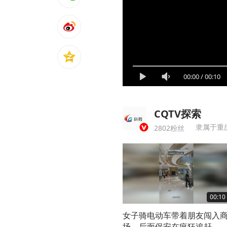
00:00
/
00:10
CQTV探索
隶属于重
2802粉丝
00:10
女子骑电动车带着朋友闯入
场，后面保安在疯狂追赶。