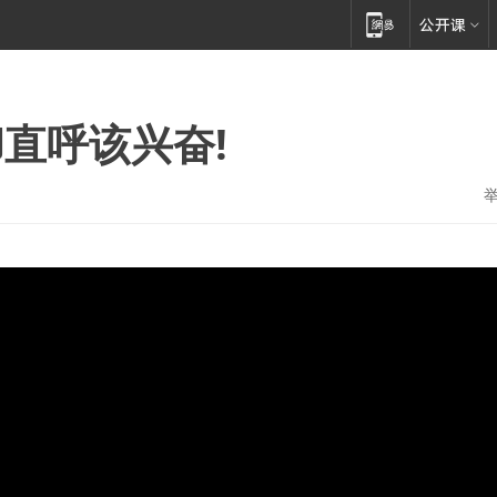
直呼该兴奋!