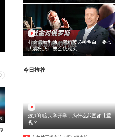
杜金最新判断：俄精英必须明白，要么
人类毁灭，要么俄毁灭
今日推荐
这所印度大学开学，为什么我国如此重
6
00:38
00:34
视？
模
马斯克再度展露格局！ 鼓励对
华为回应竹知了！不是删玩
手抄袭，SpaceX不设任何限
毁童年 是对恶意侵权的回击