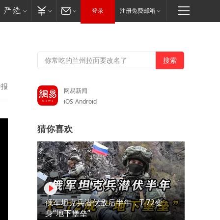
登录
注册免费邮箱
举报
网易新闻
iOS
Android
猜你喜欢
俄军坦克兵潜伏敌后半年，T-72变
身“地下堡垒”