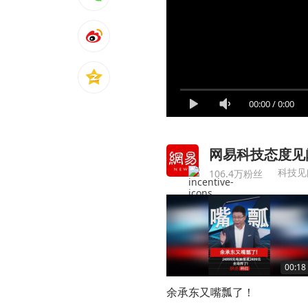
00:00
/
0:00
网易科技态度见
科技见
106.4万粉丝
00:18
余承东又嘴瓢了！