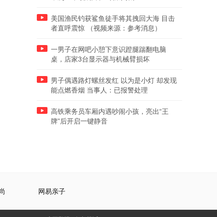
美国渔民钓获鲨鱼徒手将其拽回大海 目击
者直呼震惊 （视频来源：参考消息）
一男子在网吧小憩下意识蹬腿踹翻电脑
桌，店家3台显示器与机械臂损坏
男子偶遇路灯螺丝发红 以为是小灯 却发现
能点燃香烟 当事人：已报警处理
高铁乘务员车厢内遇吵闹小孩，亮出“王
牌”后开启一键静音
尚
网易亲子