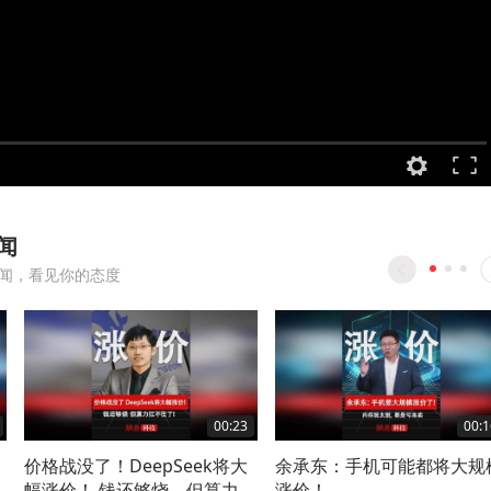
闻
闻，看见你的态度
00:23
00:1
价格战没了！DeepSeek将大
余承东：手机可能都将大规
幅涨价！ 钱还够烧，但算力扛
涨价！