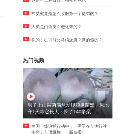
苏格兰工程奇迹：福尔柯克轮
制！
玄奘究竟是怎么收服第一个徒弟的？
人类是由鱼类而进化来的？
你的手机可能比马桶还脏？真的假的？
热门视频
男子上山采菌偶然发现鸡枞菌窝，原地
守1天等它长大：挖了140多朵
美国一场追捕行动中，一男子在车辆行驶
中爬上车顶跳舞。（新京报）