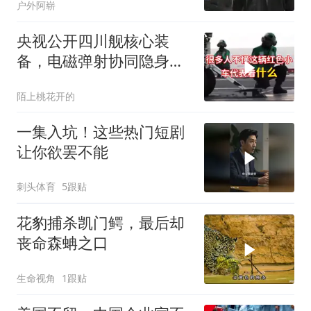
户外阿崭
央视公开四川舰核心装
备，电磁弹射协同隐身无
人机，位居世界前列
陌上桃花开的
一集入坑！这些热门短剧
让你欲罢不能
刺头体育
5跟贴
花豹捕杀凯门鳄，最后却
丧命森蚺之口
生命视角
1跟贴