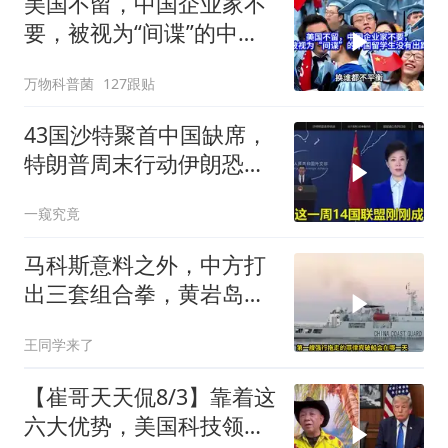
美国不留，中国企业家不
要，被视为“间谍”的中国
留学生没有出路
万物科普菌
127跟贴
43国沙特聚首中国缺席，
特朗普周末行动伊朗恐遭
殃
一窥究竟
马科斯意料之外，中方打
出三套组合拳，黄岩岛将
迎来剧终时刻
王同学来了
【崔哥天天侃8/3】靠着这
六大优势，美国科技领军