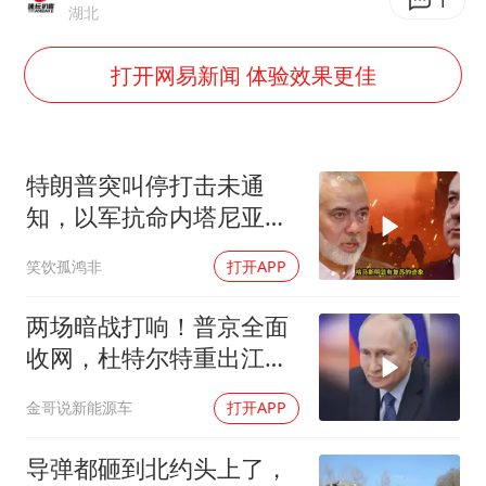
泰国一女公务员妆容引争议 本人回应
1
湖北
郑国霖回应去景区上班被保安拦下
打开网易新闻 体验效果更佳
首次证实！“胶球”存在
80后女柜员逆袭成4200亿银行副行长
村民谈“梅姨”：叫的其实是“媒姨”
特朗普突叫停打击未通
感觉全东北都在等7号
知，以军抗命内塔尼亚胡
陷危机
东方甄选被判赔偿江小白30万元
笑饮孤鸿非
打开APP
奋进开新局 实干挑大梁
两场暗战打响！普京全面
收网，杜特尔特重出江
湖，美国这两处战略支
金哥说新能源车
打开APP
点，哪个先崩？
导弹都砸到北约头上了，