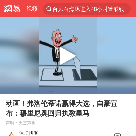
视频
台风白海豚进入48小时警戒线
以“新”破局 首发经济点亮城市消费活力
中方回应是否在太平洋海底开采稀土
宇树科技发行价格150.80元/股
外交部发言人就广岛核爆81周年等答记者问
吉林一“温度计大楼”读数爆表
台风白海豚影响中国已成定局
00:00
00:40
我国编制完成新版全月地质图
Play
Ent
full
中国五箭齐发反制美国
动画！弗洛伦蒂诺赢得大选，自豪宣
布：穆里尼奥回归执教皇马
女子利用漏洞0元薅走3000多件家电
声明：无需声明
27岁女子成组织卖淫集团主犯被通缉
体坛扒客