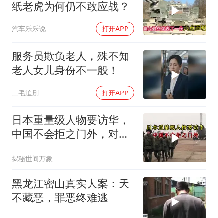
纸老虎为何仍不敢应战？
汽车乐乐说
打开APP
服务员欺负老人，殊不知
老人女儿身份不一般！
二毛追剧
打开APP
日本重量级人物要访华，
中国不会拒之门外，对日
本公事公办就够了
揭秘世间万象
黑龙江密山真实大案：天
不藏恶，罪恶终难逃