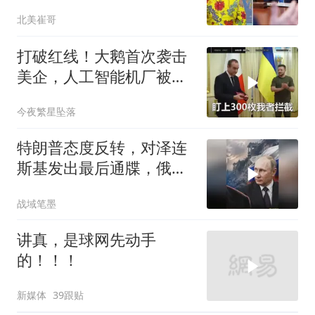
全世界
北美崔哥
打破红线！大鹅首次袭击
美企，人工智能机厂被摧
毁，特朗普改口
今夜繁星坠落
特朗普态度反转，对泽连
斯基发出最后通牒，俄乌
终于走向尾声？
战域笔墨
讲真，是球网先动手
的！！！
新媒体
39跟贴