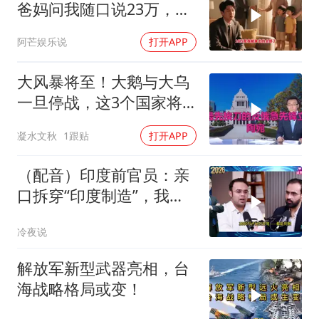
爸妈问我随口说23万，结
果哥哥一家找上门
阿芒娱乐说
打开APP
大风暴将至！大鹅与大乌
一旦停战，这3个国家将
直接迎来灭国崩盘
凝水文秋
1跟贴
打开APP
（配音）印度前官员：亲
口拆穿“印度制造”，我们
只有组装能力，算不上真
冷夜说
正的工业制造
解放军新型武器亮相，台
海战略格局或变！