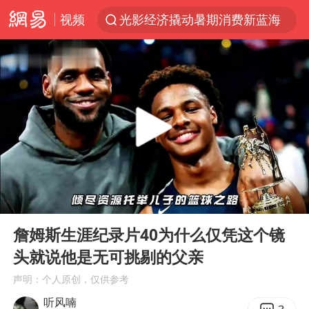
视频
光影经济撬动暑期消费新蓝海
新疆优化调整景区内自驾服务费
微信又有新功能，你可以“撤回”你的撤回了！
梁家辉：到内地拍戏不是北上是回归
“新疆的交警怎么个个像我妈”
情侣平潭拍日出坠崖1死1伤
西湖突现狂风暴雨 游客瞬间被浇透
00:00
03:00
香港正式允许“拒绝抢救”
Play
Ent
full
白海豚将正面袭击贯穿浙江
詹姆斯生涯纪录片40为什么仅凭这个镜
头就说他是无可挑剔的父亲
《欢迎来龙餐馆》口碑
声明：个人原创，仅供参考
郑丽文：台湾从来没有“独立”过
听风喃