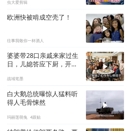
虫大爱剪辑
欧洲快被啃成空壳了！
往事我敬你一杯酒人
婆婆带28口亲戚来家过生
日，儿媳答应下厨，开饭
时全愣住了
战域笔墨
白大鹅总统曝惊人猛料听
得人毛骨悚然
玛丽莲萌兔
4跟贴