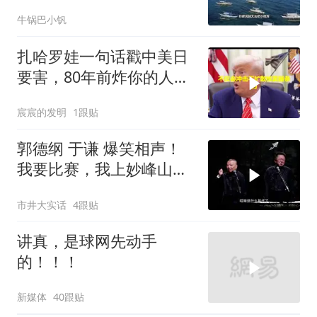
牛锅巴小钒
扎哈罗娃一句话戳中美日
要害，80年前炸你的人，
给你撑核保护伞
宸宸的发明
1跟贴
郭德纲 于谦 爆笑相声！
我要比赛，我上妙峰山干
嘛去？你去拜一拜冠军老
市井大实话
4跟贴
祖庙
讲真，是球网先动手
的！！！
新媒体
40跟贴