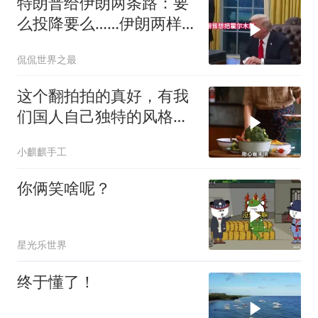
特朗普给伊朗两条路：要
么投降要么……伊朗两样
都不选，美军无人机又被
侃侃世界之最
打下来了
这个翻拍拍的真好，有我
们国人自己独特的风格魅
力
小麒麒手工
你俩笑啥呢？
星光乐世界
终于懂了！