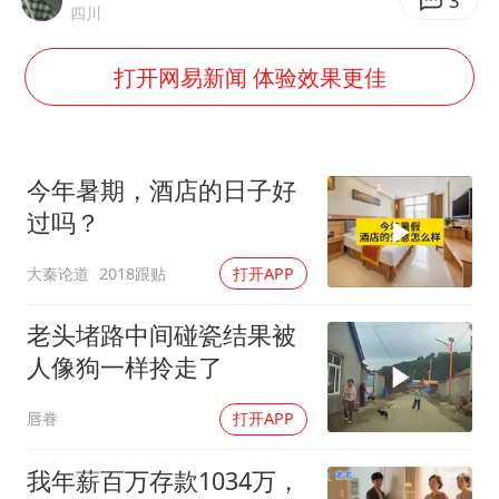
几元成本的AI广告导致千万市值蒸发
3
四川
酒店回应车内过夜被收150元
打开网易新闻 体验效果更佳
商场现钱学森巨幅海报 负责人回应
杭州全市有序停课
“不怕六爷挂得多 就怕六爷挂一颗”
今年暑期，酒店的日子好
全民健身事业高质量发展
过吗？
乐享全民健身 共筑健康中国
大秦论道
2018跟贴
打开APP
老头堵路中间碰瓷结果被
人像狗一样拎走了
唇眷
打开APP
我年薪百万存款1034万，