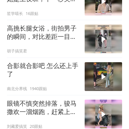
表情亮了！
笙学嘻长
16跟贴
高挑长腿女浴，街拍男子
的瞬间，对比差距一目了
然！
胡子搞笑君
合影就合影吧 怎么还上手
了
南北分界线
1940跟贴
眼镜不慎突然掉落，骏马
撒欢一溜烟跑，赶紧上来
搞搞
刘藏爱搞笑
20跟贴