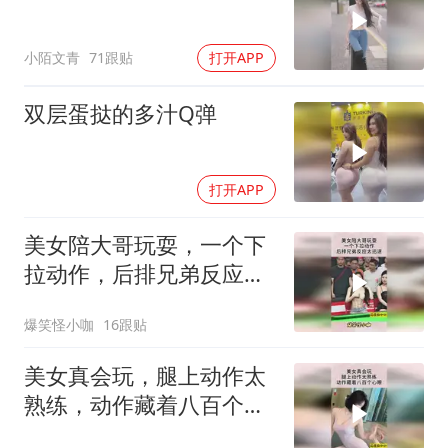
小陌文青
71跟贴
打开APP
双层蛋挞的多汁Q弹
打开APP
美女陪大哥玩耍，一个下
拉动作，后排兄弟反应太
迅速！
爆笑怪小咖
16跟贴
美女真会玩，腿上动作太
熟练，动作藏着八百个心
眼！