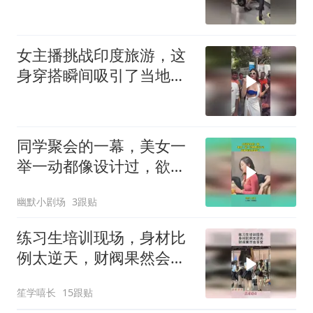
女主播挑战印度旅游，这
身穿搭瞬间吸引了当地人
的注意！
同学聚会的一幕，美女一
举一动都像设计过，欲擒
故纵拿捏住了！
幽默小剧场
3跟贴
练习生培训现场，身材比
例太逆天，财阀果然会享
受！
笙学嘻长
15跟贴