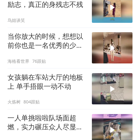
励志，真正的身残志不残
鸟姐谈笑
当你放大的时候，想想以
前你也是一名优秀的少先
队员
海格看世界
76跟贴
女孩躺在车站大厅的地板
上 单手捂眼一动不动
火炼树
804跟贴
一人单挑啦啦队场面超
燃，实力碾压众人尽显霸
气，竖屏视频带你见