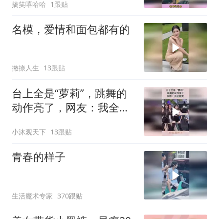
搞笑嘻哈哈
1跟贴
名模，爱情和面包都有的
撇捺人生
13跟贴
台上全是“萝莉”，跳舞的
动作亮了，网友：我全都
要！
小沐观天下
13跟贴
青春的样子
生活魔术专家
370跟贴