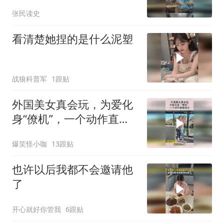
温柔地看向远方
张民读史
看清楚她捏的是什么泥塑
战狼科普军
1跟贴
外国美女真会玩，为爱化
身“僚机”，一个动作直接
成全！
爆笑怪小咖
13跟贴
也许以后我都不会邀请他
了
开心就好你管我
6跟贴