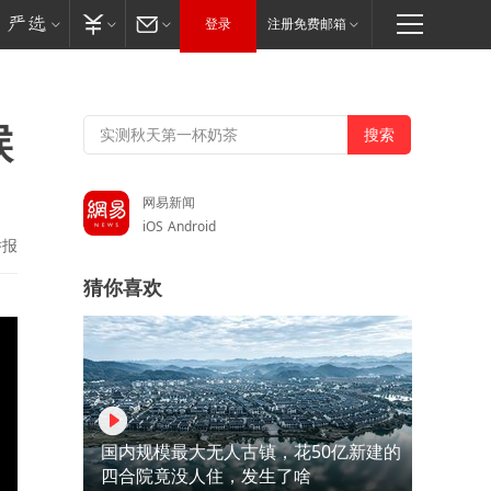
登录
注册免费邮箱
候
网易新闻
iOS
Android
举报
猜你喜欢
国内规模最大无人古镇，花50亿新建的
四合院竟没人住，发生了啥