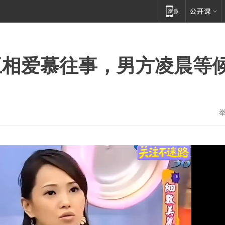
互相爱慕往事，男方凌晨等