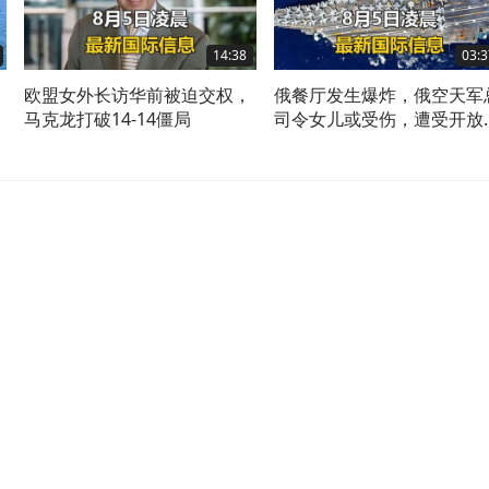
14:38
03:3
欧盟女外长访华前被迫交权，
俄餐厅发生爆炸，俄空天军
军
马克龙打破14-14僵局
司令女儿或受伤，遭受开放
颅脑损伤