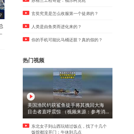
苏格兰工程奇迹：福尔柯克轮
玄奘究竟是怎么收服第一个徒弟的？
7
08:20
05:19
总
参院49-50惊险表决，特朗普
伊朗议长亲述惊魂内幕：哈
人类是由鱼类而进化来的？
性
对伊强硬，本土面临报复威胁
内伊遇袭一小时后，才确认
亡
你的手机可能比马桶还脏？真的假的？
热门视频
美国渔民钓获鲨鱼徒手将其拽回大海
目击者直呼震惊 （视频来源：参考消
息）
东北女子到山西玩错过饭点，找了十几个
饭馆都没开门：午休到几点