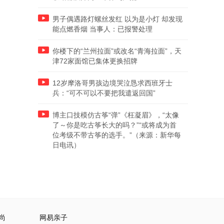
男子偶遇路灯螺丝发红 以为是小灯 却发现
能点燃香烟 当事人：已报警处理
你楼下的“兰州拉面”或改名“青海拉面”，天
津72家面馆已集体更换招牌
12岁摩洛哥男孩边境哭泣恳求西班牙士
兵：“可不可以不要把我遣返回国”
博主口技模仿古筝“弹”《枉凝眉》，“太像
了～你是吃古筝长大的吗？”“或将成为首
位考级不带古筝的选手。”（来源：新华每
日电讯）
尚
网易亲子