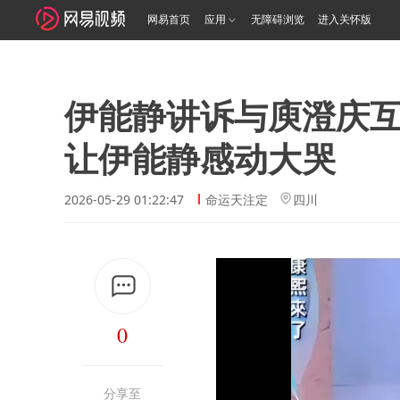
网易首页
应用
无障碍浏览
进入关怀版
伊能静讲诉与庾澄庆
让伊能静感动大哭
2026-05-29 01:22:47
命运天注定
四川
0
分享至