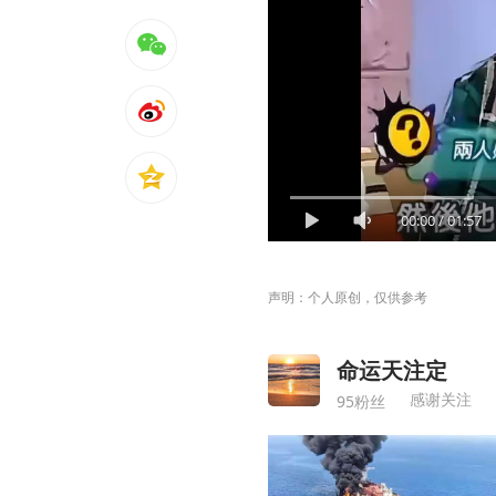
00:00
/
01:57
声明：个人原创，仅供参考
命运天注定
感谢关注
95粉丝