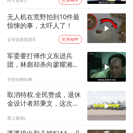
阿天爱旅行
打开APP
无人机在荒野拍到10件最
惊悚的事，太吓人了！
金哥说新能源车
打开APP
军委要打傅作义东进兵
团，林彪却杀向廖耀湘，
毛主席：用兵神了
辛苦的啊欣啊
取消特权.全民赞成，退休
金设计者郑秉文，这次站
在了风口浪尖
爱上孤独s