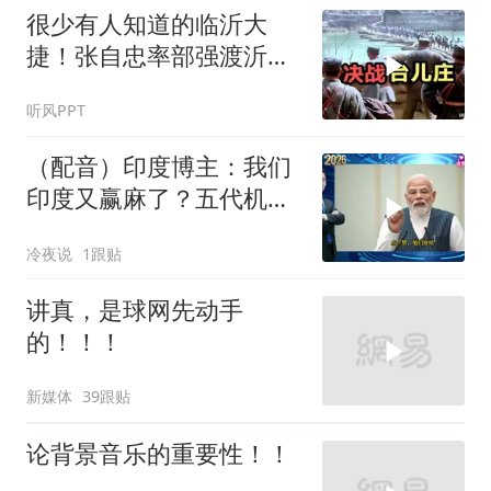
很少有人知道的临沂大
捷！张自忠率部强渡沂
河，阻击板垣师团
听风PPT
（配音）印度博主：我们
印度又赢麻了？五代机还
没搞利索，六代机标签先
冷夜说
1跟贴
贴上了，欧洲还排着队求
合作
讲真，是球网先动手
的！！！
新媒体
39跟贴
论背景音乐的重要性！！