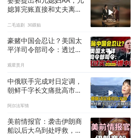
婆婆提出和儿媳妇AA，儿
媳算完账直接和丈夫离
婚！
二毛追剧
30跟贴
豪赌中国会忍让？美国太
平洋司令部司令：透过实
力威慑中国
观星赏月
中俄联手完成对日定调，
朝鲜千字长文痛批高市，
就差李在明没动静
阿尔法军情
美前情报官：袭击伊朗商
船以后大乌到处呼救，但