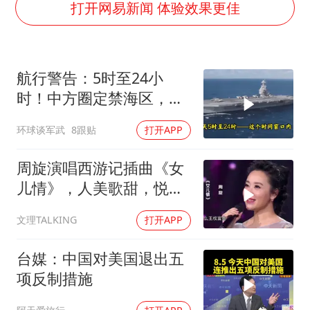
五粮液渠道价一箱上涨近百元
打开网易新闻 体验效果更佳
法国下周开始禁止未经同意的电话营销
贵州轮胎子公司获美国退税8136万
航行警告：5时至24小
郑国霖回应去景区上班被保安拦下
时！中方圈定禁海区，美
CIA被曝已秘密设立古巴工作组
航母紧急后撤，黄岩岛主
环球谈军武
8跟贴
打开APP
曝韩足协曾为外籍裁判安排性招待
权已定
萧敬腾：不忍心让妻子承受生育的苦
周旋演唱西游记插曲《女
奋进开新局 实干挑大梁
儿情》，人美歌甜，悦耳
舒心！
文理TALKING
打开APP
台媒：中国对美国退出五
项反制措施