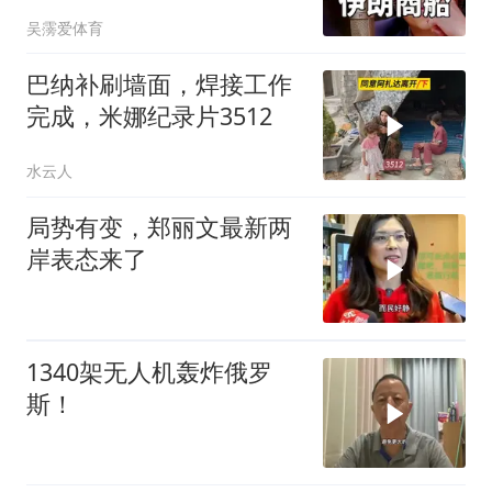
所有人都让其道歉
吴霶爱体育
巴纳补刷墙面，焊接工作
完成，米娜纪录片3512
水云人
局势有变，郑丽文最新两
岸表态来了
1340架无人机轰炸俄罗
斯！