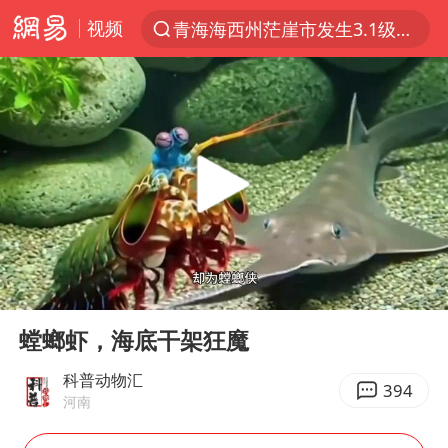
视频
青海海西州茫崖市发生3.1级地震
以“新”破局 首发经济点亮城市消费活力
我国编制完成新版全月地质图
台风白海豚登陆地点更新
看守所辅警收受10万获刑1年
台风白海豚进入48小时警戒线
吉林一“温度计大楼”读数爆表
00:00
00:55
24小时不关空调 电费会更低吗
Play
Ent
full
宇树科技王兴兴身家有望超200亿元
螳螂虾，海底干架狂魔
村民谈“梅姨”：叫的其实是“媒姨”
科普动物汇
394
河南
中国养老床位“三连降”