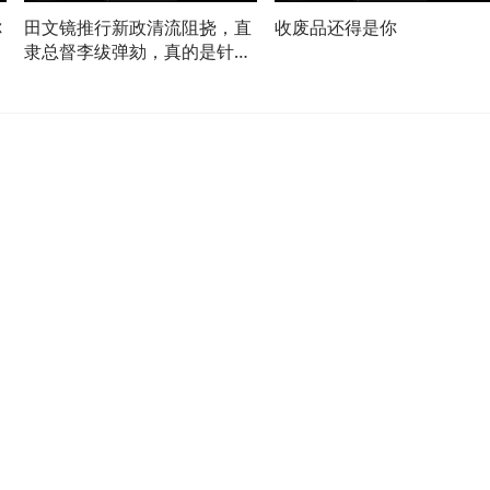
你
田文镜推行新政清流阻挠，直
收废品还得是你
隶总督李绂弹劾，真的是针对
田文镜吗