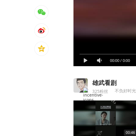
00:00
/
0:00
雄武看剧
不负好时光
325粉丝
00:46