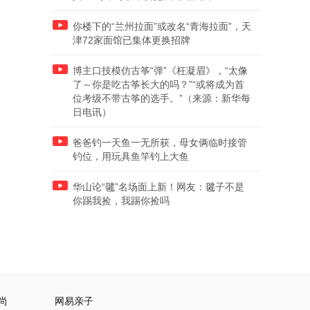
你楼下的“兰州拉面”或改名“青海拉面”，天
津72家面馆已集体更换招牌
博主口技模仿古筝“弹”《枉凝眉》，“太像
了～你是吃古筝长大的吗？”“或将成为首
位考级不带古筝的选手。”（来源：新华每
日电讯）
爸爸钓一天鱼一无所获，母女俩临时接管
钓位，用玩具鱼竿钓上大鱼
华山论“毽”名场面上新！网友：毽子不是
你踢我捡，我踢你捡吗
尚
网易亲子