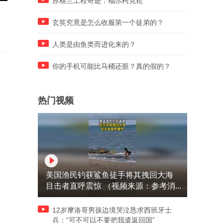
苏格兰工程奇迹：福尔柯克轮
裴母终于接纳蓉蓉，两人的心
武则天成全了思思和白文豹
结被打开
白文豹有苦说不出
玄奘究竟是怎么收服第一个徒弟的？
人类是由鱼类而进化来的？
你的手机可能比马桶还脏？真的假的？
热门视频
美国渔民钓获鲨鱼徒手将其拽回大海
目击者直呼震惊 （视频来源：参考消
息）
12岁摩洛哥男孩边境哭泣恳求西班牙士
兵：“可不可以不要把我遣返回国”