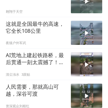
翱翔于天空
这就是全国最牛的高速，
它全长108公里
夜猫户外军武
AI荒地上建起铁路桥，最
后贯通一刻太震撼了！这
就是技术的力量
清尘浊水
3跟贴
人民需要，那就高山可
越，深谷可渡
资深观众刘根红