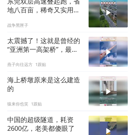
东莞双层高速叠起跑，省
地八百亩，稀奇又实用，
真的震撼
战争黑匣子
太震撼了！这就是曾经的
“亚洲第一高架桥”，最高
离地126米
燕子向往远方
1跟贴
海上桥墩原来是这么建造
的
猿来你也笑
1跟贴
中国的超级隧道，耗资
2600亿，老美都傻眼了