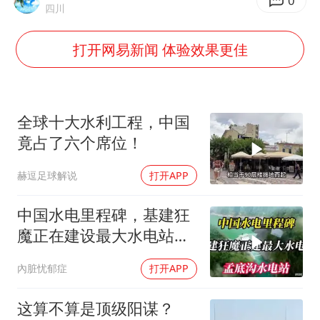
多个明星演唱会取消
0
四川
上半年国内居民出游人次34.63亿
打开网易新闻 体验效果更佳
刘浩存百花奖开幕式红裙起舞
“南湖号”盾构机下线
陕西柞水泥石流已致2死 仍有1人失联
全球十大水利工程，中国
店主称换“青海拉面”招牌后生意更好
竟占了六个席位！
泰国初中生饮弹自尽前开了26枪
赫逗足球解说
打开APP
习近平心系体育强国建设
中国水电里程碑，基建狂
魔正在建设最大水电站，
孟底沟水电站
內脏忧郁症
打开APP
这算不算是顶级阳谋？