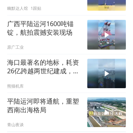
幽默达人馆
1跟贴
广西平陆运河1600吨锚
锭，航拍震撼安装现场
原广工业
海口最著名的地标，耗资
26亿跨越两世纪建成，所
以取名世纪大桥道
熊猫机库
平陆运河即将通航，重塑
西南出海格局
青山夜谈