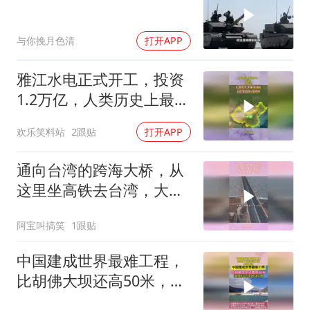
与你挽月色清
打开APP
雅江水电正式开工，投资
1.2万亿，人类历史上最大
基建工程要来了
欢乐笑料站
2跟贴
打开APP
通向台湾的跨海大桥，从
这里坐高铁去台湾，大概
只需要半小时
阿宝叫搞笑
1跟贴
中国建成世界最难工程，
比胡佛大坝还高50米，外
媒曾讽：自不量力