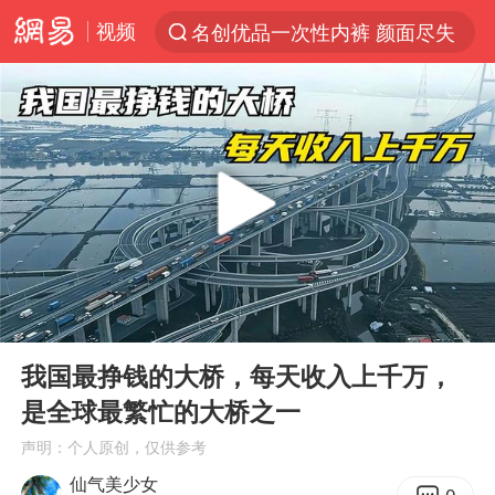
视频
名创优品一次性内裤 颜面尽失
“China Cool”火了，老外爱上中国避暑游
台风白海豚闭眼浙江上海处于危险半圆
香港宏福苑火灾或由烟头引起
四川宜宾市珙县发生3.4级地震
中国父女泰国骑摩托车坠崖1死1伤
网约车司机充电时猝死保险拒赔
00:00
01:14
周末打虎 宋致远被查
Play
Ent
full
白海豚将正面袭击贯穿浙江
我国最挣钱的大桥，每天收入上千万，
是全球最繁忙的大桥之一
浙江台州《告全体市民书》
声明：个人原创，仅供参考
多所高校取消艺考
仙气美少女