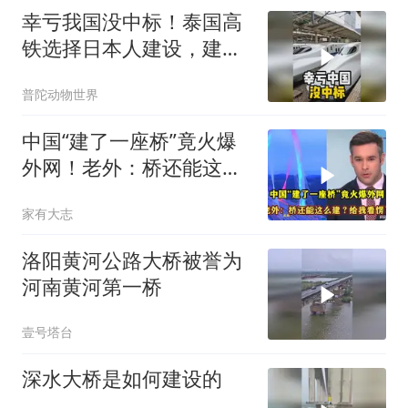
幸亏我国没中标！泰国高
铁选择日本人建设，建成
后让泰国欲哭无泪？
普陀动物世界
中国“建了一座桥”竟火爆
外网！老外：桥还能这么
建？给我看愣了
家有大志
洛阳黄河公路大桥被誉为
河南黄河第一桥
壹号塔台
深水大桥是如何建设的