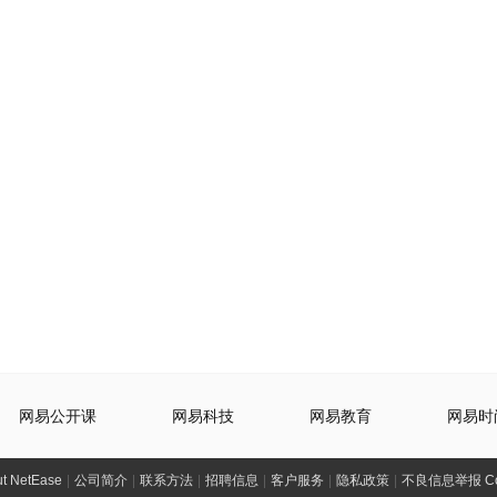
网易公开课
网易科技
网易教育
网易时
t NetEase
|
公司简介
|
联系方法
|
招聘信息
|
客户服务
|
隐私政策
|
不良信息举报 Comp