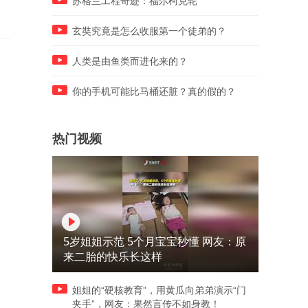
苏格兰工程奇迹：福尔柯克轮
《荷花淀》
玄奘究竟是怎么收服第一个徒弟的？
人类是由鱼类而进化来的？
你的手机可能比马桶还脏？真的假的？
热门视频
5岁姐姐示范 5个月宝宝秒懂 网友：原
来二胎的快乐长这样
姐姐的“硬核教育”，用黄瓜向弟弟演示“门
夹手”，网友：果然言传不如身教！