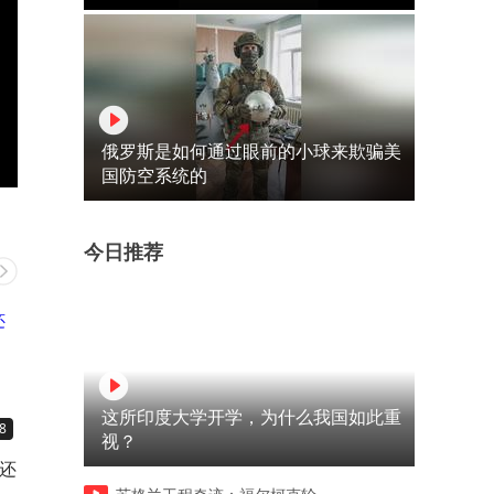
俄罗斯是如何通过眼前的小球来欺骗美
国防空系统的
今日推荐
这所印度大学开学，为什么我国如此重
8
01:24
00:47
视？
中华经典诵读大会河北站海选
中国海军83舰编队结束访问
作品丨大学生组合倾情朗诵
来西亚前往孟加拉国