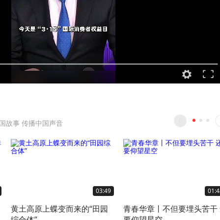
国故事 传播中国声音
03:49
01:4
黄土高原上蝶变而来的“田园
青春华章丨不但要埋头苦干 还
综合体”
要仰望星空