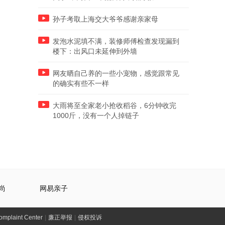
孙子考取上海交大爷爷感谢亲家母
发泡水泥填不满，装修师傅检查发现漏到
楼下：出风口未延伸到外墙
网友晒自己养的一些小宠物，感觉跟常见
的确实有些不一样
大雨将至全家老小抢收稻谷，6分钟收完
1000斤，没有一个人掉链子
尚
网易亲子
laint Center
|
廉正举报
|
侵权投诉