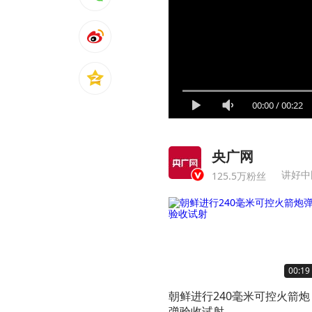
00:00
/
00:22
央广网
讲好中
125.5万粉丝
00:19
朝鲜进行240毫米可控火箭炮
弹验收试射