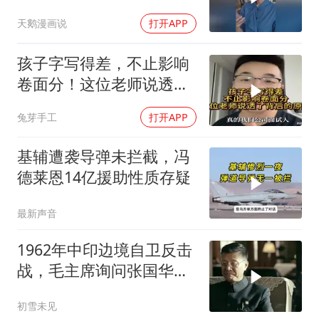
天鹅漫画说
打开APP
孩子字写得差，不止影响
卷面分！这位老师说透了
背后的原因
兔芽手工
打开APP
基辅遭袭导弹未拦截，冯
德莱恩14亿援助性质存疑
最新声音
1962年中印边境自卫反击
战，毛主席询问张国华能
否获胜
初雪未见