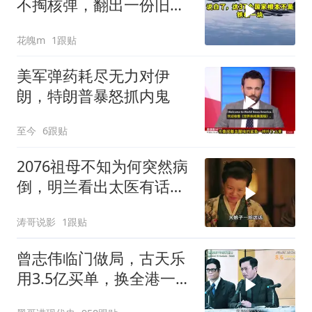
不掏核弹，翻出一份旧合
同
花魄m
1跟贴
美军弹药耗尽无力对伊
朗，特朗普暴怒抓内鬼
至今
6跟贴
2076祖母不知为何突然病
倒，明兰看出太医有话没
有说
涛哥说影
1跟贴
曾志伟临门做局，古天乐
用3.5亿买单，换全港一声
佩服！