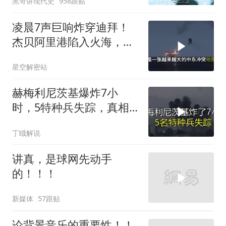
黑哥讲现代史
958跟贴
凌晨7声巨响炸穿迪拜！
杰贝阿里港陷入火海，美
军弹药库告急让中东盟友
星空解密站
彻底心寒
赫梅利尼茨基爆炸7小
时，5特种兵失踪，真相
远超想象
丁睋解说
讲真，是球网先动手
的！！！
新媒体
57跟贴
论背景音乐的重要性！！