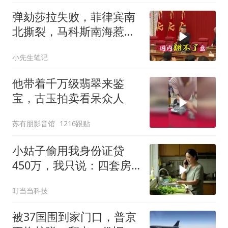
弹劾莎拉失败，菲律宾南
北撕裂，马科斯南海惹
火，中方水炮教做人
小先生笔记
他带着千万级翡翠来鉴
宝，古玉拍卖看呆众人
苏有朋影音馆
1216跟贴
小姑子偷用我身份证贷
450万，我只说：四套房
三辆车全款
叮当当科技
被37国围到家门口，普京