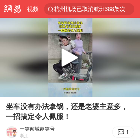
视频
杭州机场已取消航班388架次
浙江省委书记：该停下的坚决停下来
中国籍豪华游艇富商之子在泰国被杀
白海豚北上或致京津冀暴雨
广西公开征集涉黑涉恶犯罪线索
看完所有石窟需2000元？景区回应
上海中心千吨“镇楼神器”摆动明显
00:00
00:12
新疆一婚礼线上邀请引热议
Play
Ent
full
世界第1特鲁姆普斯诺克中国赛一轮游
坐车没有办法拿锅，还是老婆主意多，
一招搞定令人佩服！
国足U17与阿森纳决赛取消 并列冠军
上门女婿出轨女邻居多年被判重婚罪
一笑倾城趣笑号
1
浙江