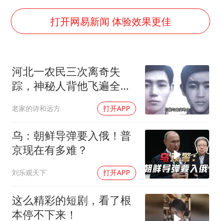
构建更高水平的全民健身公共服务体系
韩军前线部队连曝丑闻
打开网易新闻 体验效果更佳
云南一男子胃中取出180颗铁钉
曹颖儿子首次演长剧
河北一农民三次离奇失
以军士兵把枪口对准中国记者
踪，神秘人背他飞遍全中
奋力开创中国式现代化建设新局面
国，幕后真相是什么
老家的诗和远方
打开APP
乌：朝鲜导弹要入俄！普
京现在有多难？
刘乐观天下
打开APP
这么精彩的短剧，看了根
本停不下来！