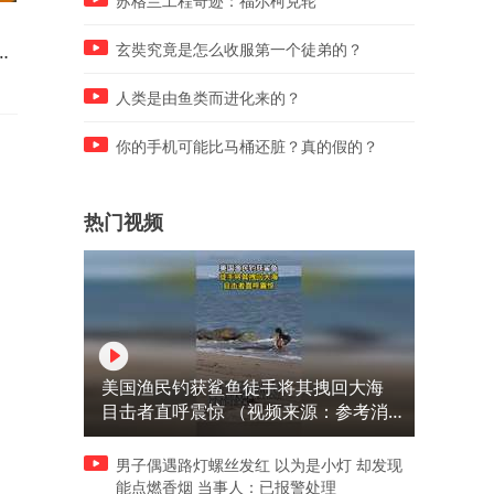
苏格兰工程奇迹：福尔柯克轮
40天已过，泽连斯基改口押注
五年之后，什么资产或最保
实
秋季
玄奘究竟是怎么收服第一个徒弟的？
人类是由鱼类而进化来的？
你的手机可能比马桶还脏？真的假的？
热门视频
美国渔民钓获鲨鱼徒手将其拽回大海
目击者直呼震惊 （视频来源：参考消
息）
男子偶遇路灯螺丝发红 以为是小灯 却发现
能点燃香烟 当事人：已报警处理