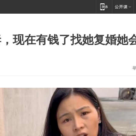
妻，现在有钱了找她复婚她