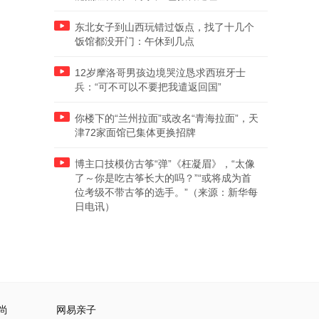
东北女子到山西玩错过饭点，找了十几个
饭馆都没开门：午休到几点
12岁摩洛哥男孩边境哭泣恳求西班牙士
兵：“可不可以不要把我遣返回国”
你楼下的“兰州拉面”或改名“青海拉面”，天
津72家面馆已集体更换招牌
博主口技模仿古筝“弹”《枉凝眉》，“太像
了～你是吃古筝长大的吗？”“或将成为首
位考级不带古筝的选手。”（来源：新华每
日电讯）
尚
网易亲子