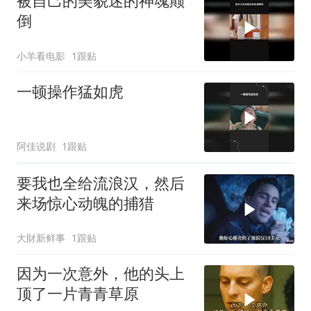
被自己的美貌迷的神魂颠
倒
小羊看电影
1跟贴
一顿操作猛如虎
阿佳说剧
1跟贴
要我也全给流浪汉，然后
来场惊心动魄的捕猎
大財新鲜事
1跟贴
因为一次意外，他的头上
顶了一片青青草原