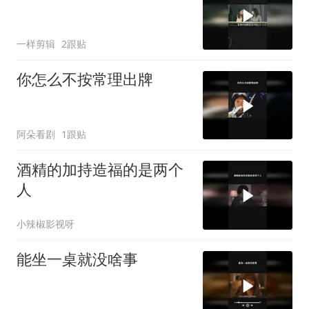
一样剪辑
2跟贴
你怎么不按常理出牌
阿朵看剧
1跟贴
酒精的加持造福的是两个
人
小辣椒影视呀
能坐一桌就没啥事