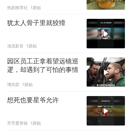
热剧推荐社
1跟贴
犹太人骨子里就狡猾
顶流影音
1跟贴
园区员工正拿着望远镜巡
逻，却遇到了可怕的事情
博武弈
1跟贴
想死也要星爷允许
芳芳爱剪辑
1跟贴