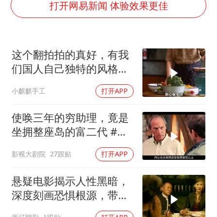
笔试第一被劝弃考涉事副校长被撤职
打开网易新闻 体验效果更佳
构建更高水平的全民健身公共服务体系
挡“张雪机车”民进党当局怕什么
这个翻拍拍的真好，有我
灌溉水坝被隔成鱼塘 村民投诉20余年
们国人自己独特的风格魅
萌娃帮爷爷脱玉米 卖力干活超可爱
力
小麒麒手工
打开APP
奋力开创中国式现代化建设新局面
使唤三年的穷助理，竟是
坐拥整座岛的富二代 #电
影解说
影视大剧院
27跟贴
打开APP
悬疑电影揭示人性黑暗，
深度刻画恐惧根源，带你
体验心灵冲击