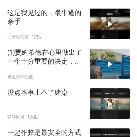
这是我见过的，最牛逼的
杀手
北子影视菌
1跟贴
(1)贾姆希德在心里做出了
一个十分重要的决定，他
一定要尽
老王日常犯傻
没点本事上不了赌桌
静静剧场
1跟贴
一起作弊是最安全的方式