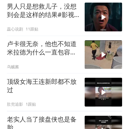
男人只是想救儿子，没想
到会是这样的结果#影视
解说
蕊心说剧
11跟贴
卢卡很无奈，他也不知道
米拉德为什么一直包容阿
丽玛
乌贼酱
顶级女海王连新郎都不放
过
肚兜追影
1跟贴
老实人当了接盘侠也是备
胎