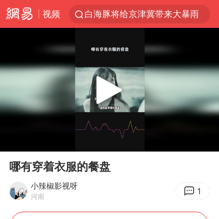
视频
白海豚将给京津冀带来大暴雨
《披荆斩棘2026》阵容官宣
国足U17与阿森纳决赛取消 并列冠军
女子发现前夫婚内与第三者育子
王艺迪无缘横滨赛决赛
2025年小学教师减少13.19万
王艺迪2-4不敌张本美和止步4强
00:00
00:23
以军士兵把枪口对准中国记者
Play
Ent
full
上门女婿出轨女邻居多年被判重婚罪
哪有穿着衣服的餐盘
韩军前线部队连曝丑闻
小辣椒影视呀
1
河南
《龙餐馆》 冲奖