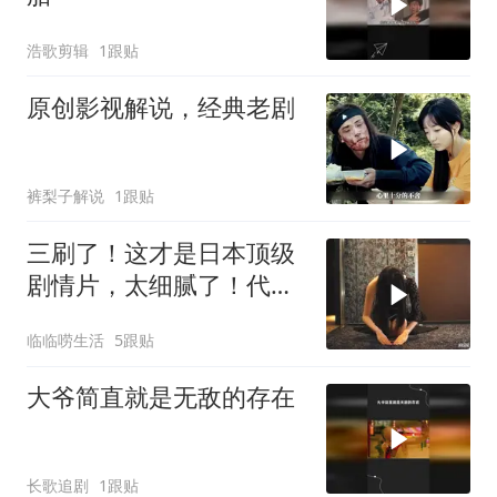
浩歌剪辑
1跟贴
原创影视解说，经典老剧
裤梨子解说
1跟贴
三刷了！这才是日本顶级
剧情片，太细腻了！代入
感太强了！太抓心
临临唠生活
5跟贴
大爷简直就是无敌的存在
长歌追剧
1跟贴