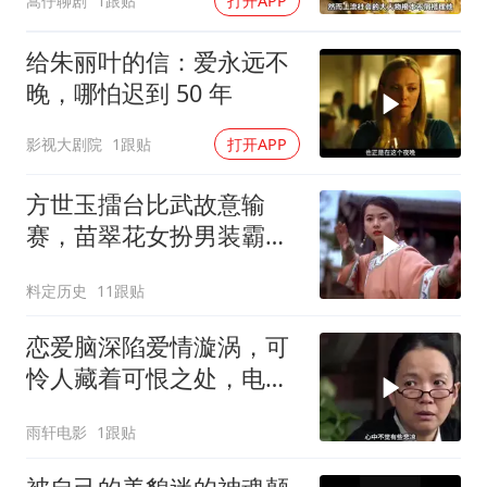
嵩仔聊剧
1跟贴
打开APP
给朱丽叶的信：爱永远不
晚，哪怕迟到 50 年
影视大剧院
1跟贴
打开APP
方世玉擂台比武故意输
赛，苗翠花女扮男装霸气
上台，开启精彩挑战
料定历史
11跟贴
恋爱脑深陷爱情漩涡，可
怜人藏着可恨之处，电影
或能将其点醒
雨轩电影
1跟贴