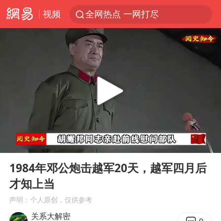
视频
全网热点 一网打尽
00:00
04:28
Play
Ent
full
1984年邓公炮击越军20天，越军四月后
才知上当
声明：个人原创，仅供参考
关系大解密