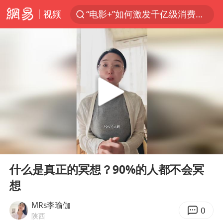
视频
“电影+”如何激发千亿级消费新活力？
福建泉州市委书记张毅恭被查
我国货物贸易进出口超30万亿元
曝韩国足协为外籍裁判员安排色情招待
向鹏0-3不敌张本智和
佛山通报笔试前13被淘汰后5名进体检
“新疆阿勒泰八月能滑雪”不实
00:00
02:44
广东雷州通报特教老师招聘违规事件
Play
Ent
full
“立秋的第一杯奶茶”又爆单了
什么是真正的冥想？90%的人都不会冥
想
陈幸同晋级WTT横滨冠军赛8强
泰国枪击案凶手先杀祖父母后行凶
MRs李瑜伽
0
陕西