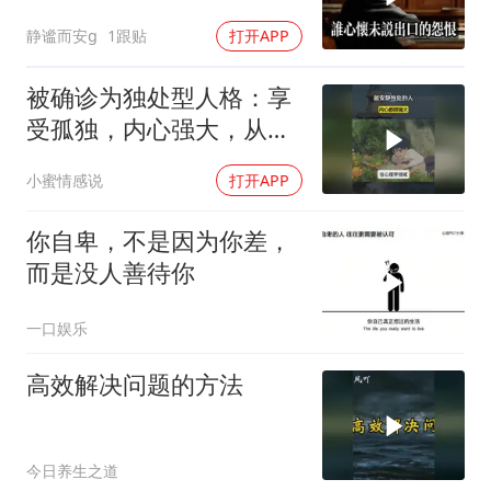
静谧而安g
1跟贴
打开APP
被确诊为独处型人格：享
受孤独，内心强大，从不
依赖他人
小蜜情感说
打开APP
你自卑，不是因为你差，
而是没人善待你
一口娱乐
高效解决问题的方法
今日养生之道