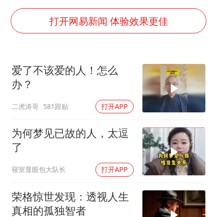
超颖电子拟投资20.86亿建设新项目
山东一元代青花杯离奇失踪
打开网易新闻 体验效果更佳
国防部：中国军队坚决反制任何闹海挑衅图谋
宇树科技中一签需缴款7.54万元
爱了不该爱的人！怎么
两名乘客在飞机上因调节座椅起冲突
办？
山东潍坊发布大风黄色预警
二虎涛哥
581跟贴
打开APP
夯实基础开新局
为何梦见已故的人，太逗
了
寝室显眼包大队长
打开APP
荣格惊世发现：透视人生
真相的孤独智者