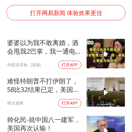
台风白海豚登陆点缩圈
上半年国内居民出游人次34.63亿
打开网易新闻 体验效果更佳
女子被狗舔脚确诊三级暴露 医生回应
泰国校园枪击事件已致8死30余伤
婆婆以为我不敢离婚，酒
光伏八巨头签署“不低于成本价”倡议
会甩我2巴掌，我一通电
多所幼师院校开设养老专业
话让婆家当场懵了
华庭讲美食
2跟贴
打开APP
台州《告全体市民书》：非必要不外出
习近平心系体育强国建设
难怪特朗普不打伊朗了，
58比32结果已定，美国专
家：一个时代结束
烽火观察
打开APP
帅化民-就中国八一建军，
美国再次认输！