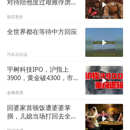
对待陪他度过艰难俘虏生
涯的袁彬
朝话熹史
全世界都在等待中方回应
汽车乐乐说
宇树科技IPO，沪指上
3900，黄金破4300，市场
在交易什么逻辑？
金梅煮酒
回婆家首顿饭遭婆婆掌
掴，儿媳当场打回去全家
惊呆