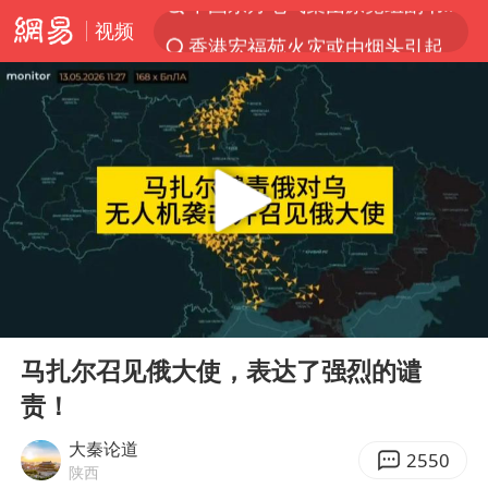
视频
香港宏福苑火灾或由烟头引起
“China Cool”火了，老外爱上中国避暑游
刘浩存百花奖开幕式红裙起舞
台风白海豚闭眼浙江上海处于危险半圆
张本智和：零封向鹏不意外
云南一地村民过火把节意外灼伤16人
泰国初中生饮弹自尽前开了26枪
00:00
01:02
用AI造出新病毒意味着什么
Play
Ent
full
今年第二强台风将带来多大影响
马扎尔召见俄大使，表达了强烈的谴
责！
浙江最强风雨时段已锁定
美股创4月份以来最大单周涨幅
大秦论道
2550
陕西