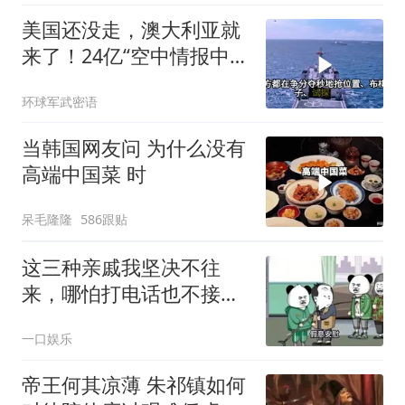
美国还没走，澳大利亚就
来了！24亿“空中情报中
心”刚到手就杀入南海
环球军武密语
当韩国网友问 为什么没有
高端中国菜 时
呆毛隆隆
586跟贴
这三种亲戚我坚决不往
来，哪怕打电话也不接，
断交！
一口娱乐
帝王何其凉薄 朱祁镇如何