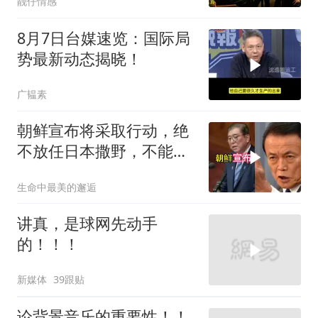
靓仔情感
8月7日台媒速览：国际局
势最新动态揭晓！
广韫素
朝鲜宣布将采取行动，绝
不放任日本撒野，不能让
人类再遭灾祸
生命中最美的邂逅
讲真，是球网先动手
的！！！
新媒体
39跟贴
论背景音乐的重要性！！