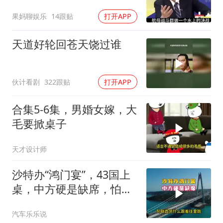
果妈聊娱乐
14跟贴
打开APP
天道好轮回苍天饶过谁
伙计看剧
322跟贴
打开APP
合集5-6集，男婚女嫁，大
毛要掀桌子
天才设计师
沙特办“鸿门宴”，43国上
桌，中方硬是缺席，怕得
罪伊朗？格局小了
汽车乐乐说