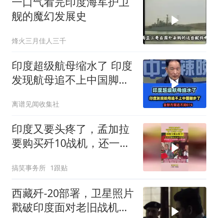
一口气看完印度海军护卫
舰的魔幻发展史
烽火三月佳人三千
印度超级航母缩水了 印度
发现航母追不上中国脚步
了！
离谱见闻收集社
印度又要头疼了，孟加拉
要购买歼10战机，还一口
气买了12架！
搞笑事务所
1跟贴
西藏歼-20部署，卫星照片
戳破印度面对老旧战机事