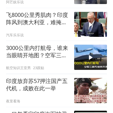
阿芒娱乐说
有多魔幻
飞8000公里秀肌肉？印度
阵风到澳大利亚，难掩真
正底色
汽车乐乐说
3000公里内打航母，谁来
当眼睛开地图？空军三种
无侦各有各的绝活
航空知识王亚男
23跟贴
印度放弃苏57押注国产五
代机，成败在此一举
夜里看海