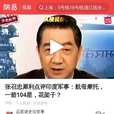
视频
上海：5号线16号线浦江线全线停运
上半年我国经营主体结构持续优化
上海有出现龙卷潜势
上海全域长途客运班次全部停运
今日15时起福州地铁高架区段停运
白海豚逼近浙闽沿海
1枚就能让航母瘫痪 轰-6J实力有多强
00:00
04:58
王艺迪2-4不敌张本美和止步4强
Play
Ent
full
国足U17与阿森纳决赛取消 并列冠军
张召忠犀利点评印度军事：航母摩托，
一箭104星，花架子？
上门女婿出轨女邻居多年被判重婚罪
声明：个人原创，仅供参考
王传君 《披荆斩棘》
品茗谈史论世事