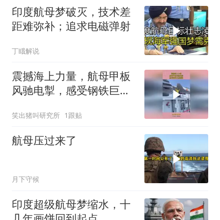
印度航母梦破灭，技术差
距难弥补；追求电磁弹射
丁睋解说
震撼海上力量，航母甲板
风驰电掣，感受钢铁巨鹰
翱翔！
笑出猪叫研究所
1跟贴
航母压过来了
月下守候
印度超级航母梦缩水，十
几年画饼回到起点