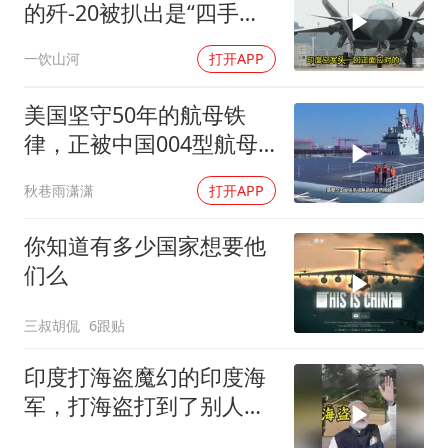
的歼-20被扒出是“四手老
机”，这反差太扎心
一饮山河
打开APP
美国坚守50年的航母铁
律，正被中国004型航母
彻底改写
秋巷雨潇潇
打开APP
你知道有多少国家想要他
们么
三叔胡侃
6跟贴
印度打海盗魔幻的印度海
军，打海盗打到了别人家
的渔船印度的海军到底能