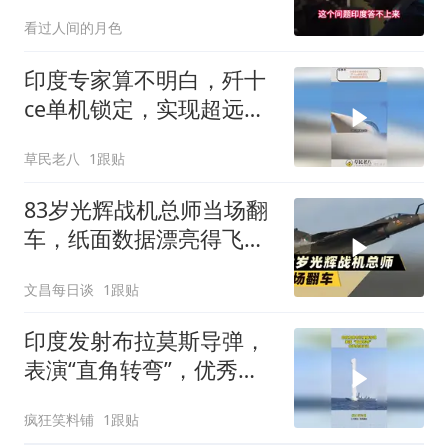
实
看过人间的月色
印度专家算不明白，歼十
ce单机锁定，实现超远距
离打击
草民老八
1跟贴
83岁光辉战机总师当场翻
车，纸面数据漂亮得飞不
起来
文昌每日谈
1跟贴
印度发射布拉莫斯导弹，
表演“直角转弯”，优秀必
须承认！
疯狂笑料铺
1跟贴