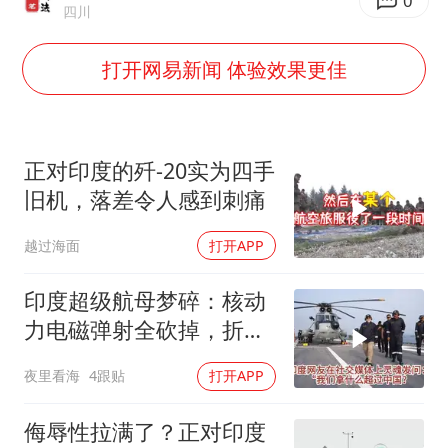
2025年小学教师减少13.19万
0
四川
王艺迪无缘横滨赛决赛
打开网易新闻 体验效果更佳
泰国：高度重视中国游客旅游体验
于东来直播和胖东来核心团队开会
上海大部迎大暴雨
正对印度的歼-20实为四手
《龙餐馆》 冲奖
旧机，落差令人感到刺痛
蒯曼挺进WTT横滨冠军赛女单四强
越过海面
打开APP
构建更高水平的全民健身公共服务体系
印度超级航母梦碎：核动
力电磁弹射全砍掉，折腾
十几年回到原点
夜里看海
4跟贴
打开APP
侮辱性拉满了？正对印度