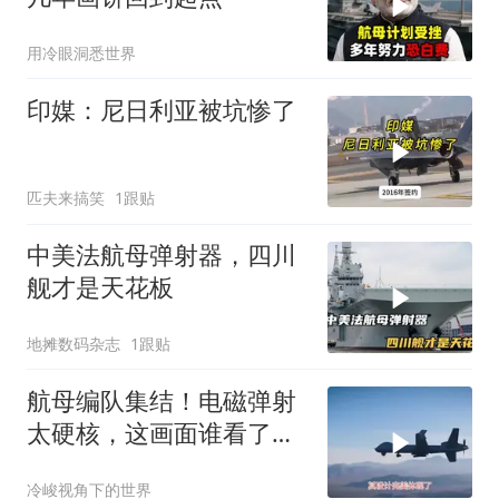
用冷眼洞悉世界
印媒：尼日利亚被坑惨了
匹夫来搞笑
1跟贴
中美法航母弹射器，四川
舰才是天花板
地摊数码杂志
1跟贴
航母编队集结！电磁弹射
太硬核，这画面谁看了不
迷糊？
冷峻视角下的世界