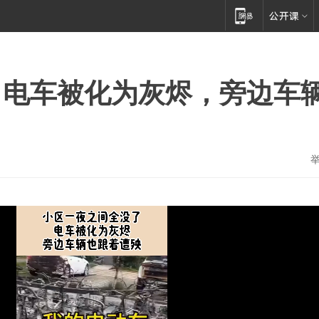
，电车被化为灰烬，旁边车