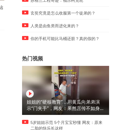
苏格兰工程奇迹：福尔柯克轮
钻
抓紧抢注发明专利！老表发明
喝了几十年的井水，你知道
了这槽钢连接神器，为何震惊
井水的工作原理吗？
玄奘究竟是怎么收服第一个徒弟的？
专家？
人类是由鱼类而进化来的？
你的手机可能比马桶还脏？真的假的？
热门视频
姐姐的“硬核教育”，用黄瓜向弟弟演
示“门夹手”，网友：果然言传不如身
教！
5岁姐姐示范 5个月宝宝秒懂 网友：原来
二胎的快乐长这样