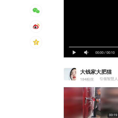
00:00
/
00:10
大钱家大肥猫
引领智慧人
184粉丝
00:19