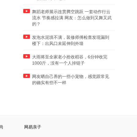
舞蹈老师展示连贯腾空跳跃 一套动作行云
流水 节奏感拉满 网友：怎么做到又舞又武
的？
发泡水泥填不满，装修师傅检查发现漏到
楼下：出风口未延伸到外墙
大雨将至全家老小抢收稻谷，6分钟收完
1000斤，没有一个人掉链子
网友晒自己养的一些小宠物，感觉跟常见
的确实有些不一样
尚
网易亲子