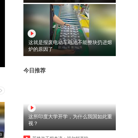
这就是报废电动车电池不能整块扔进熔
炉的原因了
今日推荐
这所印度大学开学，为什么我国如此重
视？
3
00:19
00:15