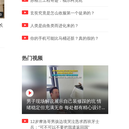
苏格兰工程奇迹：福尔柯克轮
玄奘究竟是怎么收服第一个徒弟的？
9
02:15
02:56
长
普京本人突然离开莫斯科，专
交涉破裂，中方不给日本碰
人类是由鱼类而进化来的？
机落地悄然落地
机会
你的手机可能比马桶还脏？真的假的？
热门视频
男子现场解说展示自己装修踩的坑 情
绪稳定但充满无奈 每处都有精心设计
但每处都有瑕疵 网友：一开始我没笑
但看到洗手盆我没绷住
12岁摩洛哥男孩边境哭泣恳求西班牙士
兵：“可不可以不要把我遣返回国”