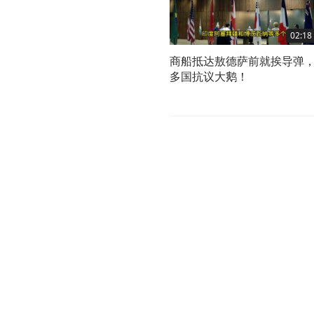
02:18
商船抵达敖德萨前就挨导弹
多国抗议大鹅！