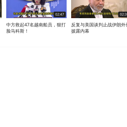
02:47
02:3
，
中方救起47名越南船员，狠打
反复与美国谈判止战伊朗外
脸马科斯！
披露内幕