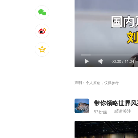
00:00
/
11:04
声明：个人原创，仅供参考
带你领略世界风
感谢关注
83粉丝