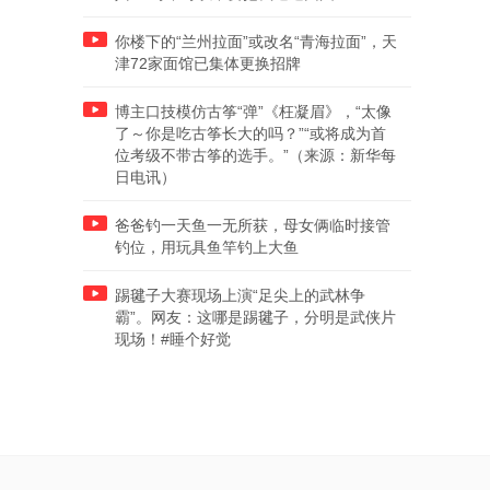
你楼下的“兰州拉面”或改名“青海拉面”，天
津72家面馆已集体更换招牌
博主口技模仿古筝“弹”《枉凝眉》，“太像
了～你是吃古筝长大的吗？”“或将成为首
位考级不带古筝的选手。”（来源：新华每
日电讯）
爸爸钓一天鱼一无所获，母女俩临时接管
钓位，用玩具鱼竿钓上大鱼
踢毽子大赛现场上演“足尖上的武林争
霸”。网友：这哪是踢毽子，分明是武侠片
现场！#睡个好觉