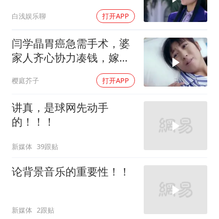
有人保护
白浅娱乐聊
打开APP
闫学晶胃癌急需手术，婆
家人齐心协力凑钱，嫁对
人了啊
樱庭芥子
打开APP
讲真，是球网先动手
的！！！
新媒体
39跟贴
论背景音乐的重要性！！
新媒体
2跟贴