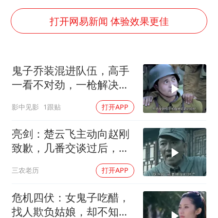
山东一元代青花杯离奇失踪
台湾海峡南口北上船舶实施交通管制
打开网易新闻 体验效果更佳
“新疆阿勒泰八月能滑雪”不实
向鹏0-3不敌张本智和
鬼子乔装混进队伍，高手
四川宜宾地震网友称睡觉被摇醒
一看不对劲，一枪解决鬼
今日立秋你咬秋了吗
子
影中见影
1跟贴
打开APP
公司“上四休三”但要降薪1000元
东方之约 相约未来
亮剑：楚云飞主动向赵刚
致歉，几番交谈过后，看
清对方骨子里的热血
三农老历
打开APP
危机四伏：女鬼子吃醋，
找人欺负姑娘，却不知她