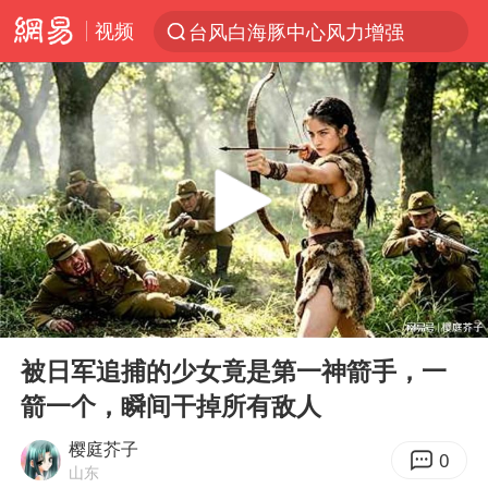
视频
台风白海豚中心风力增强
上半年我国机械工业经济运行稳中有进
我国货物贸易进出口超30万亿元
佛山通报笔试前13被淘汰后5名进体检
国防部回应日本试射“战斧”导弹
广东雷州通报特教老师招聘违规事件
“立秋的第一杯奶茶”又爆单了
00:00
19:32
泰国枪击案凶手先杀祖父母后行凶
Play
Ent
full
宇树科技中一签需缴款7.54万元
被日军追捕的少女竟是第一神箭手，一
箭一个，瞬间干掉所有敌人
女子开一天一夜空调后二氧化碳中毒
国防部：坚决反制任何闹海挑衅图谋
樱庭芥子
0
山东