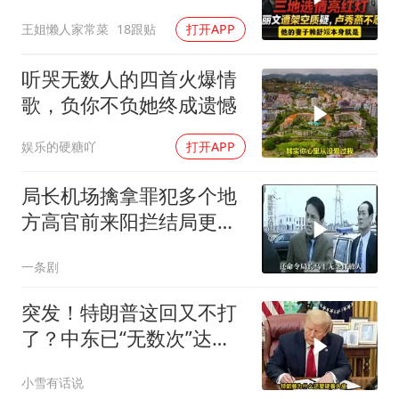
空质疑，卢秀燕不忍了。
王姐懒人家常菜
18跟贴
打开APP
一起来听听
听哭无数人的四首火爆情
歌，负你不负她终成遗憾
娱乐的硬糖吖
打开APP
局长机场擒拿罪犯多个地
方高官前来阳拦结局更引
出惊天警匪大战
一条剧
突发！特朗普这回又不打
了？中东已“无数次”达成
停火协议
小雪有话说