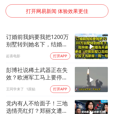
FIFA官方支持因凡蒂诺
打开网易新闻 体验效果更佳
陕西柞水遭遇暴雨五千余户群众转移
人贩子“梅姨”真名谢家梅
订婚前我妈要我把1200万
如何把百年大党建设得更加坚强有力
别墅转到她名下，结婚当
被妻子举报丈夫与情人一审获刑1年
天婆婆说：你那别墅给小
多专业取消艺考 文化工作者要有文化
起喜电影
打开APP
叔子当新房
22岁女生南太行山失联已超十天
彭博社说稀土武器正在失
总书记关心百姓身边这些民生大事
效？欧洲军工马上要停
产，美国砸钱建厂远水不
王同学来了
1跟贴
打开APP
解近渴
党内有人不给面子！三地
选情亮红灯？郑丽文遭架