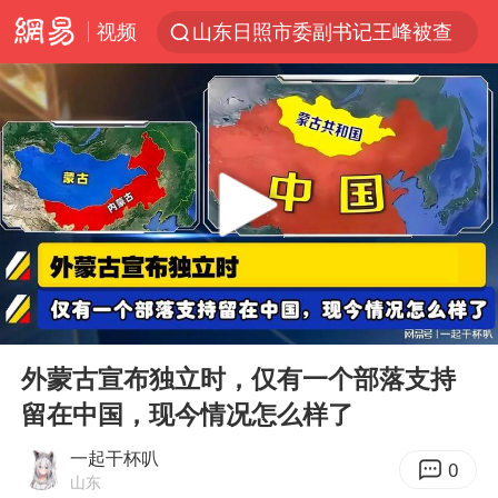
山东日照市委副书记王峰被查
视频
顾客结账把钱扔地上 服务员霸气扔回
探寻“技能+”促就业创业新路
美国退回1000亿美元关税
李亚鹏向地铁吐血女孩捐99999元
被泰航拒载中国乘客：免费改签没兑现
逃犯看演唱会 刚出地铁就被逮住
弹药库存告急 美军补货难
00:00
01:46
Play
Ent
台风白海豚或在华东沿海登陆
full
外蒙古宣布独立时，仅有一个部落支持
《Monica》填词人黎彼得去世
留在中国，现今情况怎么样了
38岁山东财大教授刘海明逝世
一起干杯叭
0
山东
因凡蒂诺首次公开道歉