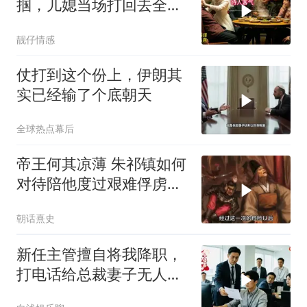
掴，儿媳当场打回去全家
惊呆
靓仔情感
仗打到这个份上，伊朗其
实已经输了个底朝天
全球热点幕后
帝王何其凉薄 朱祁镇如何
对待陪他度过艰难俘虏生
涯的袁彬
朝话熹史
新任主管擅自将我降职，
打电话给总裁妻子无人接
听，我选择离职，二十分