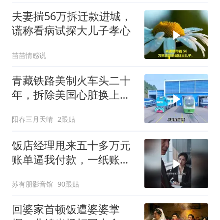
夫妻揣56万拆迁款进城，
谎称看病试探大儿子孝心
苗苗情感说
青藏铁路美制火车头二十
年，拆除美国心脏换上绿
色电力
阳春三月天晴
2跟贴
饭店经理甩来五十多万元
账单逼我付款，一纸账单
牵出骗局
苏有朋影音馆
90跟贴
回婆家首顿饭遭婆婆掌