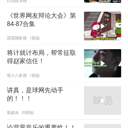
白浅娱乐聊
钟后系统瘫痪
《世界网友辩论大会》第
84-87合集
霞霞聊影视
1跟贴
将计就计布局，帮常征取
得赵家信任！
莹小八影视
1跟贴
讲真，是球网先动手
的！！！
新媒体
39跟贴
论背景音乐的重要性！！