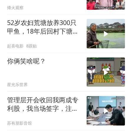
主张，委风向已变
烽火观察
52岁农妇荒塘放养300只
甲鱼，18年后回村下塘瞬
间傻眼
起喜电影
8跟贴
你俩笑啥呢？
星光乐世界
管理层开会收回我两成专
利股，我当场签字，注销
核心技术授权，全员慌了
苏有朋影音馆