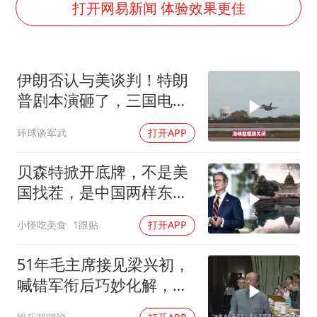
公司“上四休三”但要降薪1000元
打开网易新闻 体验效果更佳
男子杀人后逃进深山21年活得像野人
70多岁父亲独自坐车到上海看望女儿
伊朗否认与美谈判！特朗
OpenAI为免费用户升级GPT-5.6 Luna
普剧本演砸了，三国电话
“中国蔬菜之乡”最高温达41.8℃
打爆德黑兰表忠心
环球谈军武
打开APP
985博士后被曝在妻子孕期出轨后续
如何把百年大党建设得更加坚强有力？
贝森特掀开底牌，不是美
国找茬，是中国两样东
西，一样没给
小怪吃美食
1跟贴
打开APP
51年毛主席接见梁兴初，
喊错军衔后巧妙化解，
梁：主席反应就是快