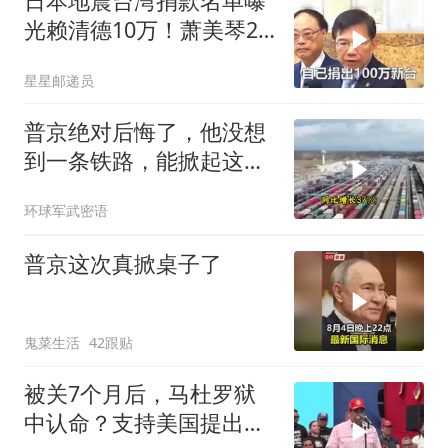
日本地震台湾捐款名单曝
光赖清德10万！萧美琴20
万，郑丽文100万
星星邮递员
普京绝对后悔了，他没想
到一条铁路，能掀起这么
大的风浪，中亚格局彻底
环球军武密语
改写
普京这次真掀桌子了
鬼菜生活
42跟贴
被关7个月后，马杜罗狱
中认命？支持美国提出的