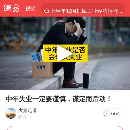
视频
上半年我国机械工业经济运行稳中有进
汪峰阻止14岁女儿买大牌
朱雨玲晋级WTT横滨冠军赛女单八强
美国将对多晶硅衍生品加征15%关税
陕西省委书记赶赴柞水县杏坪镇
泰国校园枪击案死亡人数升至7人
官方通报教师招聘笔试前13名被淘汰
00:00
11:23
27岁女子组织卖淫集团被悬赏通缉
Play
Ent
full
女孩摆摊卖菌子时收到北大通知书
中年失业一定要谨慎，谋定而后动！
改名后的“青海拉面”店
大秦论道
664
陕西
广岛核爆81周年央视播《奥本海默》