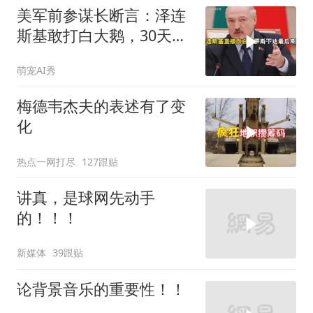
美军前参谋长断言：泽连
斯基敢打白大鹅，30天内
大乌必投降
萌宠AI秀
梅德韦杰夫的表述有了变
化
热点一网打尽
127跟贴
讲真，是球网先动手
的！！！
新媒体
39跟贴
论背景音乐的重要性！！