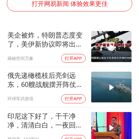
U17国足三连胜晋级明日之星半决赛
打开网易新闻 体验效果更佳
美股存储板块集体大跌
胡彦斌获《歌手2026》歌王
美企被炸，特朗普态度变
东航：国内客票提前14天免费退改
了，美伊新协议即将出
胜宏科技：股票交易异常波动
炉？又被中方说中了
揭秘世间万象
打开APP
夯实基础开新局
俄先递橄榄枝后亮剑远
东，60艘战舰摆开阵仗，
日本敢动北方四岛？
环球军武密语
打开APP
印尼这下好了，干干净
净，清清白白，一夜回到
了从前（3） (2)