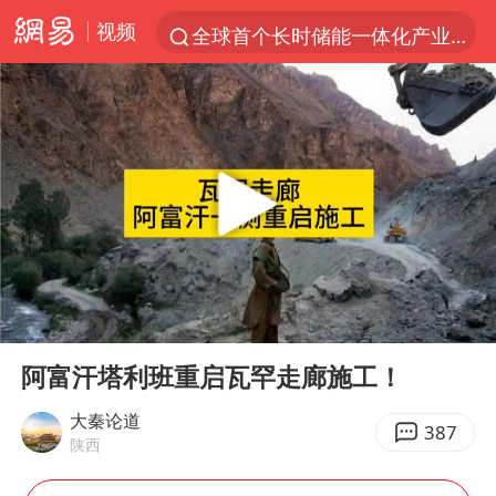
视频
全球首个长时储能一体化产业园量产
台风白海豚已进入24小时警戒线
中国女篮70-67险胜尼日利亚女篮
上海：台风白海豚或将带来龙卷风
四川宜宾市高县4.9级地震致1人死亡
名创优品回应女子吐槽内裤质量差
出口禁令驱动有色板块大涨
00:00
02:25
中巨芯：上半年归母净利润1405.77万元
Play
Ent
full
秋天的第一杯奶茶到底有多火
阿富汗塔利班重启瓦罕走廊施工！
38岁演员求职万岁山NPC成功
大秦论道
387
陕西
国乒男单横滨冠军赛全军覆没