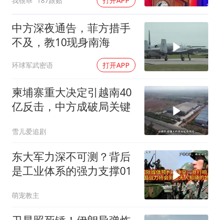
我很乖
187跟贴
打开APP
中方深夜通告，菲方措手
不及，教10现身南海
环球军武密语
打开APP
柬埔寨重大决定引越南40
亿反击，中方成破局关键
雪儿爱追剧
东大军力深不可测？背后
是工业体系的强力支撑01
萌宠教主