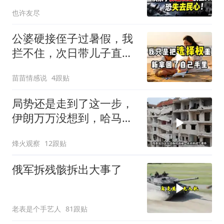
党，恐失去民心
也许友尽
公婆硬接侄子过暑假，我
拦不住，次日带儿子直飞
普吉岛，婆婆傻眼
苗苗情感说
4跟贴
局势还是走到了这一步，
伊朗万万没想到，哈马斯
居然跪在了黎明前
烽火观察
12跟贴
俄军拆残骸拆出大事了
老表是个手艺人
81跟贴