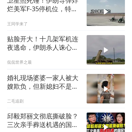
卫星照死锤！伊朗导弹炸
烂美军F-35停机位，特朗
普这回真兜不住了
王同学来了
贴脸开大！十几架军机连
夜逃命，伊朗杀人诛心，
老底被当地人掀翻
侃侃世界之最
婚礼现场婆婆一家人被大
嫂欺负，但新媳妇不是好
惹的！
二毛追剧
邱毅郑丽文彻底撕破脸？
三次亲手葬送机遇的国民