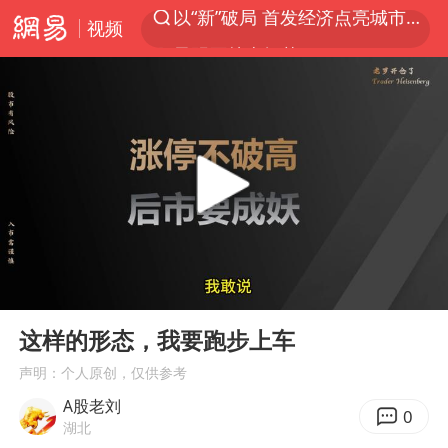
视频
昆明石林火把节
我国编制完成新版全月地质图
宇树科技发行价格150.80元/股
江钨装备：无注入矿山资产安排
台风白海豚即将进入48小时警戒线
官方回应献血屋不让市民入内躲雨
郑国霖回应去景区上班被保安拦下
00:00
03:38
80后女柜员逆袭成4200亿银行副行长
Play
Ent
full
这样的形态，我要跑步上车
感觉全东北都在等7号
声明：个人原创，仅供参考
中央气象台发布台风黄色预警
A股老刘
扎哈罗娃批广岛市长不提美国原子弹
0
湖北