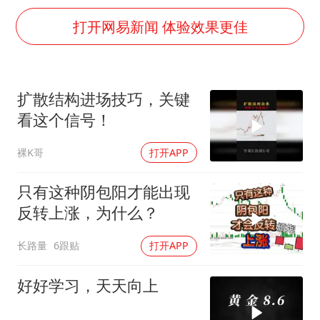
女子利用漏洞0元薅走3000多件家电
打开网易新闻 体验效果更佳
金饰克价大幅跳涨
关之琳否认与27岁模特的恋情
多地要求领导干部带头休假
扩散结构进场技巧，关键
对话重庆地铁吐血女孩
看这个信号！
奋进开新局 实干挑大梁
裸K哥
打开APP
只有这种阴包阳才能出现
反转上涨，为什么？
长路量
6跟贴
打开APP
好好学习，天天向上