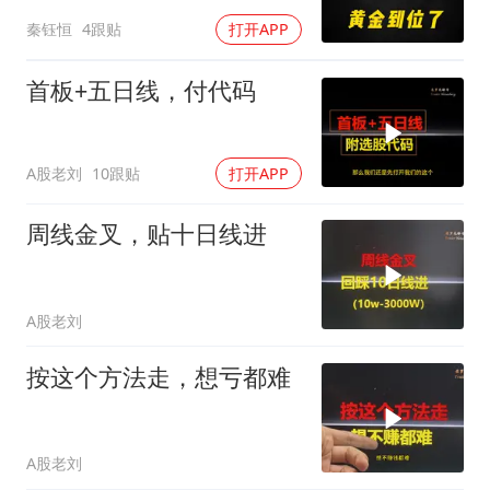
秦钰恒
4跟贴
打开APP
首板+五日线，付代码
A股老刘
10跟贴
打开APP
周线金叉，贴十日线进
A股老刘
按这个方法走，想亏都难
A股老刘