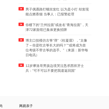
男子偶遇路灯螺丝发红 以为是小灯 却发现
能点燃香烟 当事人：已报警处理
你楼下的“兰州拉面”或改名“青海拉面”，天
津72家面馆已集体更换招牌
博主口技模仿古筝“弹”《枉凝眉》，“太像
了～你是吃古筝长大的吗？”“或将成为首
位考级不带古筝的选手。”（来源：新华每
日电讯）
12岁摩洛哥男孩边境哭泣恳求西班牙士
兵：“可不可以不要把我遣返回国”
尚
网易亲子