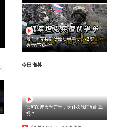
俄军坦克兵潜伏敌后半年，T-72变
身“地下堡垒”
今日推荐
这所印度大学开学，为什么我国如此重
6
00:39
00:42
视？
勾人的眼神是藏不住的
这么好的烤鸡可惜了了