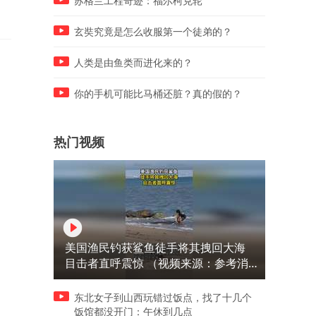
苏格兰工程奇迹：福尔柯克轮
玄奘究竟是怎么收服第一个徒弟的？
人类是由鱼类而进化来的？
你的手机可能比马桶还脏？真的假的？
热门视频
美国渔民钓获鲨鱼徒手将其拽回大海
目击者直呼震惊 （视频来源：参考消
息）
东北女子到山西玩错过饭点，找了十几个
饭馆都没开门：午休到几点