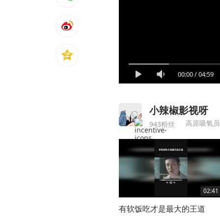
00:00
/
04:59
小辣椒影视呀
高原吸氧员
943粉丝
02:41
有软饭吃才是最大的王道