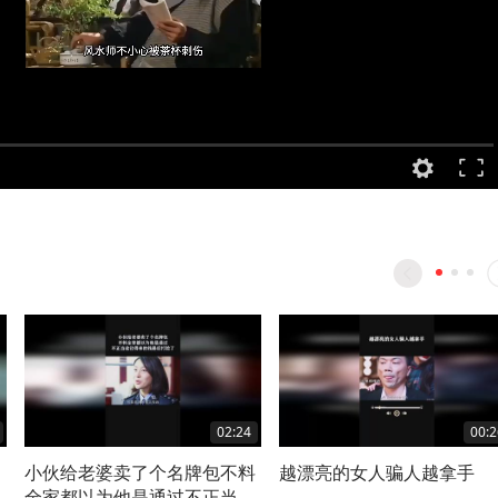
02:24
00:2
小伙给老婆卖了个名牌包不料
越漂亮的女人骗人越拿手
全家都以为他是通过不正当途