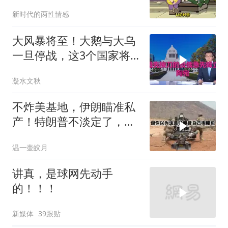
新时代的两性情感
大风暴将至！大鹅与大乌
一旦停战，这3个国家将
直接迎来灭国崩盘
凝水文秋
不炸美基地，伊朗瞄准私
产！特朗普不淡定了，被
死死捏住七寸
温一壶皎月
讲真，是球网先动手
的！！！
新媒体
39跟贴