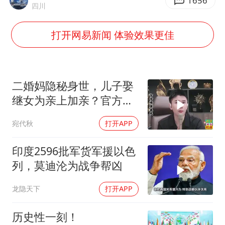
女子开一天一夜空调后二氧化碳中毒
1656
四川
“空调24小时开着更省电”不实
打开网易新闻 体验效果更佳
“不建议大家买深色蛋糕”
985博士后被曝在妻子孕期出轨后续
70多岁父亲独自坐车到上海看望女儿
二婚妈隐秘身世，儿子娶
粉笔教育发布“自曝式”公开信
继女为亲上加亲？官方怒
批！
OpenAI为免费用户升级GPT-5.6 Luna
宛代秋
打开APP
如何把百年大党建设得更加坚强有力？
印度2596批军货军援以色
列，莫迪沦为战争帮凶
龙隐天下
打开APP
历史性一刻！