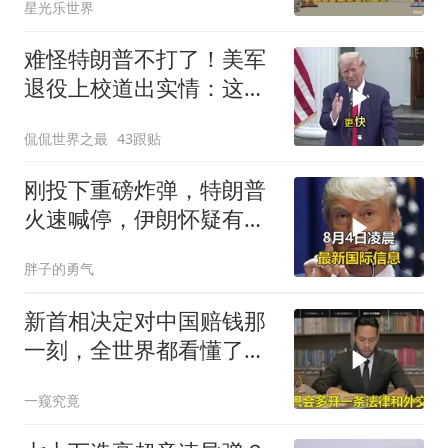
星光乐世界
难怪特朗普不打了！美军
退役上校道出实情：这场
仗美国已经输了
侃侃世界之最
43跟贴
刚投下重磅炸弹，特朗普
火速喊停，伊朗怀疑有
诈，美国发撤侨警告
胖子的勇气
新首相决定对中国赔钱那
一刻，全世界都看懂了：
不能对华继续天真
一窥究竟