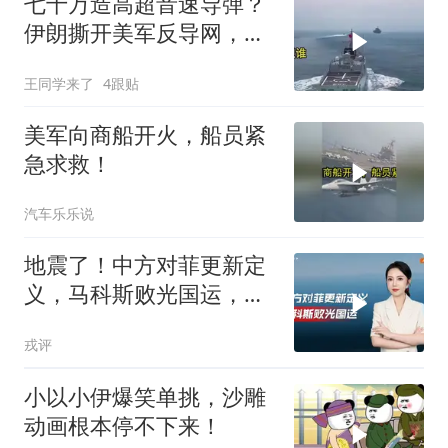
七十万造高超音速导弹？
伊朗撕开美军反导网，炸
出中国工业底牌
王同学来了
4跟贴
美军向商船开火，船员紧
急求救！
汽车乐乐说
地震了！中方对菲更新定
义，马科斯败光国运，还
剩19万亿债务未还
戎评
小以小伊爆笑单挑，沙雕
动画根本停不下来！