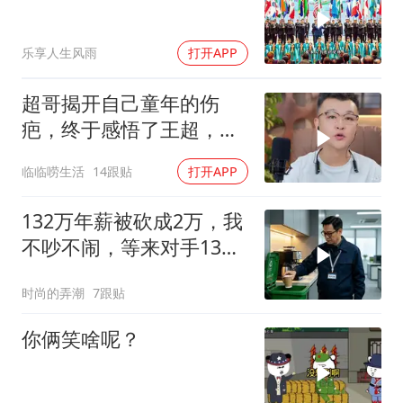
乐享人生风雨
打开APP
超哥揭开自己童年的伤
疤，终于感悟了王超，他
决定接妈妈回来养老
临临唠生活
14跟贴
打开APP
132万年薪被砍成2万，我
不吵不闹，等来对手13倍
年薪挖我
时尚的弄潮
7跟贴
你俩笑啥呢？