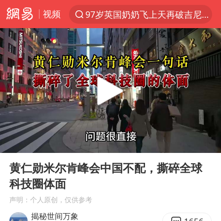
视频
97岁英国奶奶飞上天再破吉尼斯纪录
夜幕落下 运动上场
汪峰阻止14岁女儿买大牌
27岁女子组织卖淫集团被悬赏通缉
泸溪河：桃酥吃出金属牙冠视频不实
公司“上四休三”但要降薪1000元
泰国校园枪击案死亡人数升至7人
00:00
04:04
泰高官回应中国人在泰遭歧视：全面调查
Play
Ent
full
四川宜宾市高县发生4.9级地震
黄仁勋米尔肯峰会中国不配，撕碎全球
科技圈体面
火把节震撼瞬间
声明：个人原创，仅供参考
改名后的“青海拉面”店
揭秘世间万象