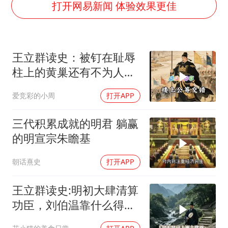
台铃电动车仅骑一年就断电趴窝
打开网易新闻 体验效果更佳
白海豚5次眼壁置换
曝美下令调查弹药库存信息遭泄露事件
王立群读史：被钉在耻辱
以军士兵把枪口对准中国记者
柱上的黄巢还有不为人知
方桃子代言广告视频已下架
的另一面
爱竞彩的小周
打开APP
白海豚在海上打了个结
河南警方公开征集黑恶犯罪线索
三代积累成就的明君 躺赢
构建更高水平的全民健身公共服务体系
的明宣宗朱瞻基
朝话熹史
打开APP
王立群读史:明初大肆清算
功臣，刘伯温靠什么得以
保全自身！