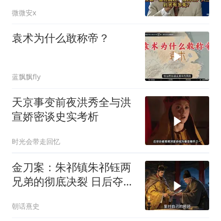
的战神魏延！
微微安x
袁术为什么敢称帝？
蓝飘飘fly
天京事变前夜洪秀全与洪
宣娇密谈史实考析
时光会带走回忆
金刀案：朱祁镇朱祁钰两
兄弟的彻底决裂 日后夺门
之变的伏笔
朝话熹史