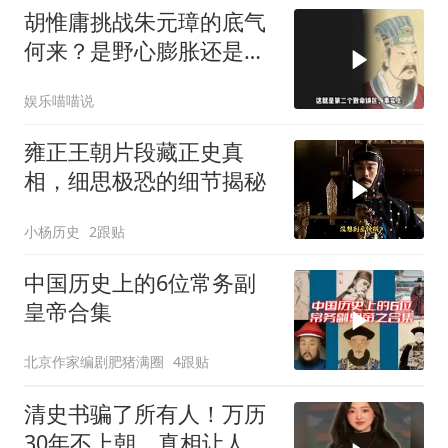
胡惟庸挑战朱元璋的底气
何来？是野心膨胀还是被
逼无奈？
娱乐喵喵说
雍正王朝片段藏正史真
相，细思极恐的细节揭秘
小杨历史
2跟贴
中国历史上的6位常务副
皇帝合集
北京作家编剧肥猪满圈
4跟贴
清史书骗了所有人！万历
30年不上朝，真相让人心