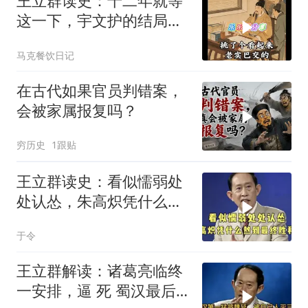
王立群读史：十二年就等
这一下，宇文护的结局你
绝对猜不到
马克餐饮日记
在古代如果官员判错案，
会被家属报复吗？
穷历史
1跟贴
王立群读史：看似懦弱处
处认怂，朱高炽凭什么熬
到最终胜利？
于令
王立群解读：诸葛亮临终
一安排，逼 死 蜀汉最后