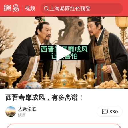
视频
上海暴雨红色预警
跨界融合拉长夏日经济消费链条
白海豚预计将在浙江苍南到三门一带登陆
王艺迪2-4张本美和 无缘横滨赛决赛
四川宜宾5.5级地震后余震为何不断
2026年7月份居民消费价格同比上涨0.5%
浙江海域将现5到8米巨浪到狂浪
00:00
03:36
伯克希尔净买入约200亿美元股票
Play
Ent
full
“伊斯兰版北约”出现
西晋奢靡成风，有多离谱！
武契奇会见泽连斯基有何意图
大秦论道
330
陕西
上海大部迎大暴雨