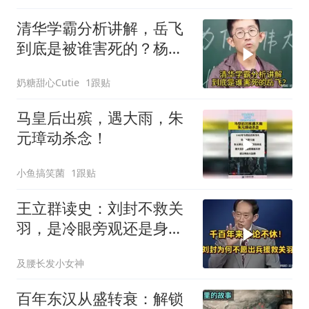
清华学霸分析讲解，岳飞
到底是被谁害死的？杨奇
函
奶糖甜心Cutie
1跟贴
马皇后出殡，遇大雨，朱
元璋动杀念！
小鱼搞笑菌
1跟贴
王立群读史：刘封不救关
羽，是冷眼旁观还是身不
由己？
及腰长发小女神
百年东汉从盛转衰：解锁