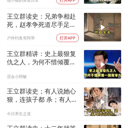
花小猫的美食日常
打开APP
王立群读史：兄弟争相赴
死，赵孝争死道尽手足真
情
户外钓鱼哥阿旱
打开APP
王立群精讲：史上最狠复
仇之人，为何不惜倾覆一
国报家仇
涩会小阿敏
王立群读史；有人说她心
狠，连孩子都 杀；有人说
她清醒，用二十年熬死所
今日养生之道
有仇人