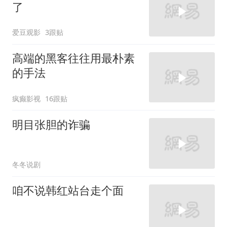
了
爱豆观影
3跟贴
高端的黑客往往用最朴素
的手法
疯癫影视
16跟贴
明目张胆的诈骗
冬冬说剧
咱不说韩红站台走个面