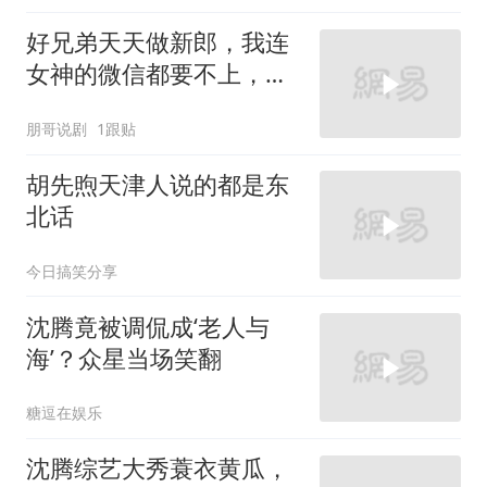
好兄弟天天做新郎，我连
女神的微信都要不上，真
是人比人气死人呐
朋哥说剧
1跟贴
胡先煦天津人说的都是东
北话
今日搞笑分享
沈腾竟被调侃成‘老人与
海’？众星当场笑翻
糖逗在娱乐
沈腾综艺大秀蓑衣黄瓜，