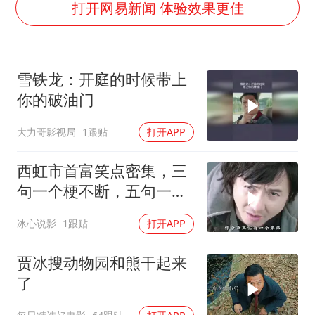
女孩摆摊卖菌子时收到北大通知书
打开网易新闻 体验效果更佳
曝美拒绝乌增购“爱国者”导弹请求
公司“上四休三”但要降薪1000元
雪铁龙：开庭的时候带上
改名后的“青海拉面”店
你的破油门
女孩南太行山失联超11天 直击搜寻
大力哥影视局
1跟贴
打开APP
广岛核爆81周年央视播《奥本海默》
东方之约 相约未来
西虹市首富笑点密集，三
句一个梗不断，五句一个
坑连连
冰心说影
1跟贴
打开APP
贾冰搜动物园和熊干起来
了