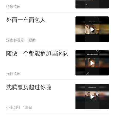
特乐追剧
外面一车面包人
深夜影视君
3跟贴
随便一个都能参加国家队
拖鞋追剧
沈腾票房超过你啦
小南剧社
1跟贴