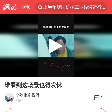
视频
上半年我国机械工业经济运行稳中有进
台风“白海豚”体型变大！环流面积接近13个浙江那么大
女子开一天一夜空调后二氧化碳中毒
汪峰阻止14岁女儿买大牌
我国货物贸易进出口超30万亿元
泰国校园枪击案死亡人数升至7人
泰国枪击案凶手先杀祖父母后行凶
00:00
00:24
王力宏演唱会黄牛带观众藏匿被查获
Play
Ent
full
带薪错峰休假通知引争议 河南回应
谁看到这场景也得发怵
四川宜宾市高县发生4.9级地震
小辣椒影视呀
1
河南
陕西省委书记赶赴柞水县杏坪镇