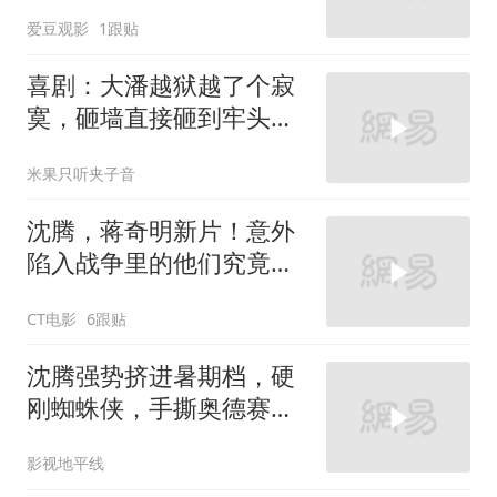
爱豆观影
1跟贴
喜剧：大潘越狱越了个寂
寞，砸墙直接砸到牢头面
前，观众笑弯了
米果只听夹子音
沈腾，蒋奇明新片！意外
陷入战争里的他们究竟该
如何存活下来
CT电影
6跟贴
沈腾强势挤进暑期档，硬
刚蜘蛛侠，手撕奥德赛，
票房能破10亿？
影视地平线