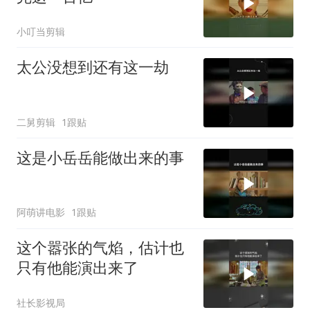
小叮当剪辑
太公没想到还有这一劫
二舅剪辑
1跟贴
这是小岳岳能做出来的事
阿萌讲电影
1跟贴
这个嚣张的气焰，估计也
只有他能演出来了
社长影视局