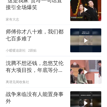
“这是我家”贾玲一句话直
接引全场爆笑
家有大志
师傅你才八十难，我们都
七百多难了
小暖暖追剧社
2跟贴
沈腾不想还钱，忽悠艾伦
有大项目投，年底等分红
就够了
离谱见闻收集社
战争来临没有人能置身事
外