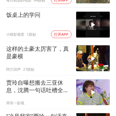
每日精选好电影
64跟贴
打开APP
饭桌上的学问
小晴影视君
1跟贴
打开APP
这样的土豪太厉害了，真
是豪横
阿兰回声
27跟贴
贾玲自曝想搬去三亚休
息，沈腾一句话吐槽全场
爆笑，太有梗了！
周哥一影视