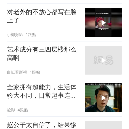
对老外的不放心都写在脸
上了
小椰剪影
1跟贴
艺术成分有三四层楼那么
高啊
白班看影视
1跟贴
全家拥有超能力，生活体
验大不同，日常趣事连连
看
捡影
4跟贴
赵公子太自信了，结果惨