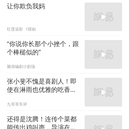
让你欺负我妈
红莲追影
1跟贴
“你说你长那个小挫个，跟
个棒槌似的”
脑洞编剧小剧场
张小斐不愧是喜剧人！即
使在淋雨也优雅的吃香
蕉，心态也太好了
九哥哥车评
还得是沈腾！连传个菜都
能传出鸡叫声，导演在监