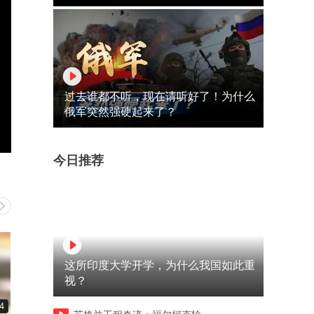
过去谁都不听，现在请听好了！为什么
俄军突然强硬起来了？
今日推荐
这所印度大学开学，为什么我国如此重
视？
4
00:14
00:11