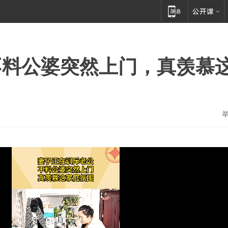
不料公婆突然上门，真羡慕