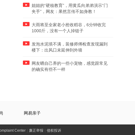
姐姐的“硬核教育”，用黄瓜向弟弟演示“门
夹手”，网友：果然言传不如身教！
大雨将至全家老小抢收稻谷，6分钟收完
1000斤，没有一个人掉链子
发泡水泥填不满，装修师傅检查发现漏到
楼下：出风口未延伸到外墙
网友晒自己养的一些小宠物，感觉跟常见
的确实有些不一样
尚
网易亲子
laint Center
|
廉正举报
|
侵权投诉