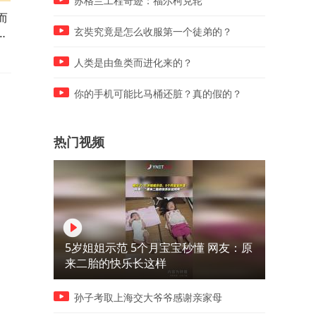
苏格兰工程奇迹：福尔柯克轮
而
200斤美女掉进水池，多名男
同学在午饭时间放慢脚步，
的
子合力救助，奈何能力有限效
屏幕竟在放这个，学校是懂
玄奘究竟是怎么收服第一个徒弟的？
果甚微
轻人的
人类是由鱼类而进化来的？
你的手机可能比马桶还脏？真的假的？
热门视频
5岁姐姐示范 5个月宝宝秒懂 网友：原
来二胎的快乐长这样
孙子考取上海交大爷爷感谢亲家母