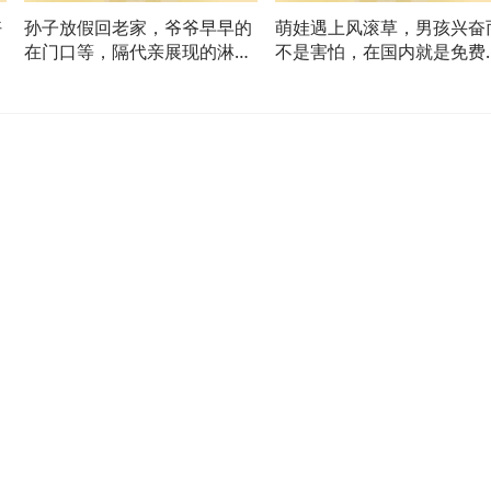
好
孙子放假回老家，爷爷早早的
萌娃遇上风滚草，男孩兴奋
在门口等，隔代亲展现的淋漓
不是害怕，在国内就是免费
尽致！
引火柴！