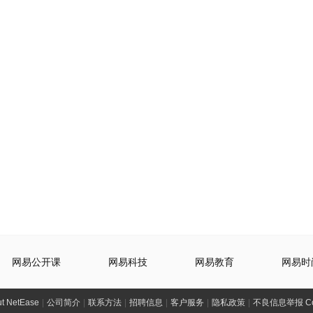
网易公开课
网易科技
网易教育
网易时
t NetEase
|
公司简介
|
联系方法
|
招聘信息
|
客户服务
|
隐私政策
|
不良信息举报 Comp