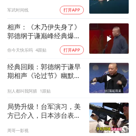
送入海底，乌军后勤命脉
军武时间线
打开APP
遭重锤
相声：《木乃伊失身了》
郭德纲于谦巅峰经典爆笑
相声太搞笑太逗了
你今天快乐吗
4跟贴
打开APP
经典回顾：郭德纲于谦早
期相声《论过节》幽默风
趣爆笑不断
别人都叫我阿腈
1跟贴
局势升级！台军演习，美
方已介入，日本涉台表述
突变，大陆已收到通知
周哥一影视