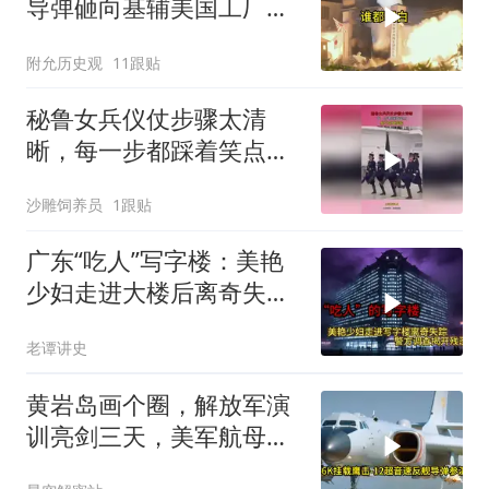
导弹砸向基辅美国工厂，
背后这步棋太狠了
附允历史观
11跟贴
秘鲁女兵仪仗步骤太清
晰，每一步都踩着笑点，
脚不麻算我输！
沙雕饲养员
1跟贴
广东“吃人”写字楼：美艳
少妇走进大楼后离奇失
踪，警方调查揭开残忍真
老谭讲史
相
黄岩岛画个圈，解放军演
训亮剑三天，美军航母从
南海跑了