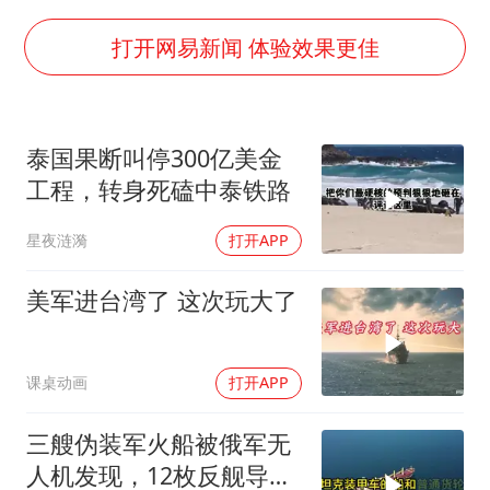
构建更高水平的全民健身公共服务体系
世界第1特鲁姆普斯诺克中国赛一轮游
打开网易新闻 体验效果更佳
云南一男子胃中取出180颗铁钉
景区回应“麦积山石窟看完需2000元”
泰国果断叫停300亿美金
曹颖儿子首次演长剧
工程，转身死磕中泰铁路
以军士兵把枪口对准中国记者
星夜涟漪
打开APP
全球最大级别运输船通过长江大桥
奋力开创中国式现代化建设新局面
美军进台湾了 这次玩大了
课桌动画
打开APP
三艘伪装军火船被俄军无
人机发现，12枚反舰导弹