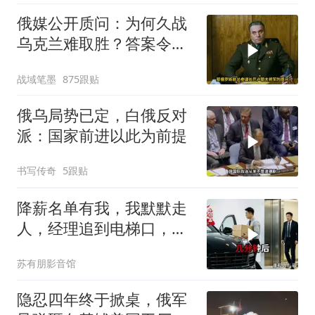
俄媒公开质问：为何久战
乌克兰难取胜？答案令人
沉默
战域笔墨
875跟贴
俄乌局势已定，白俄反对
派：国家前进以此为前提
书写传奇
5跟贴
降薪名单有我，我默默走
人，经理追到电梯口，见
我坐上保时捷愣住
苏有朋影音馆
隐忍四年终于掀桌，俄军