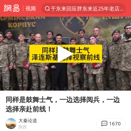
视频
于东来回应胖东来近25年老店年底关闭
上半年我国经营主体结构持续优化
《披荆斩棘2026》阵容官宣
陈幸同2比4张本美和 国乒双线丢冠
白海豚北上或致京津冀暴雨
美将每月供乌爱国者拦截导弹
新疆一婚礼线上邀请引热议
00:00
01:14
《龙餐馆》 冲奖
Play
Ent
full
上门女婿出轨女邻居多年被判重婚罪
同样是鼓舞士气，一边选择阅兵，一边
选择亲赴前线！
香港刷新1884年以来最高气温纪录
国足U17与阿森纳决赛取消 并列冠军
大秦论道
1670
陕西