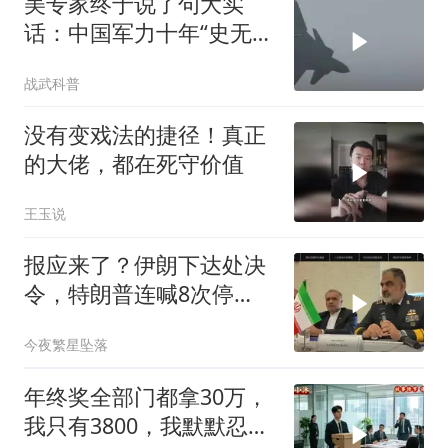
美专家终于说了句大实
话：中国军力十年“史无前
例”狂飙，美国这次真坐不
战武科普
住了
没有变戏法的捷径！真正
的大佬，都在死守价值
王玉说
报应来了？伊朗下达处决
令，特朗普连喊8次停
手，海外资产遭清算
今夜繁星坠落
年终奖全部门都拿30万，
我只有3800，我默默忍