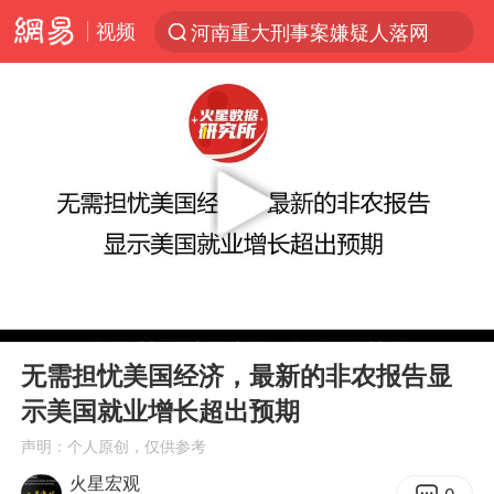
河南重大刑事案嫌疑人落网
视频
光影经济撬动暑期消费新蓝海
浙江上海等地有大雨或暴雨
西湖突现狂风暴雨 游客瞬间被浇透
金饰克价一夜涨回1300元
隔20米开高仿奶茶店被判赔35万元
新疆景区自驾服务费改为按车收费
多家A股公司收到美国关税退款
00:00
01:57
Play
Ent
视频丨中国东方电气集团原党组副书记、董事宋致远被查
full
无需担忧美国经济，最新的非农报告显
直击东北超：哈尔滨vs通辽
示美国就业增长超出预期
香港宏福苑火灾或由烟头引起
声明：个人原创，仅供参考
火星宏观
白海豚将正面袭击贯穿浙江