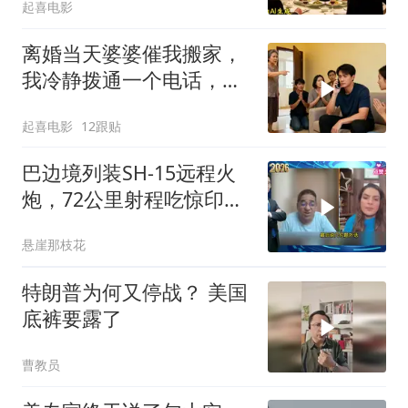
起喜电影
离婚当天婆婆催我搬家，
我冷静拨通一个电话，全
家跪求我别走
起喜电影
12跟贴
巴边境列装SH-15远程火
炮，72公里射程吃惊印度
媒体
悬崖那枝花
特朗普为何又停战？ 美国
底裤要露了
曹教员