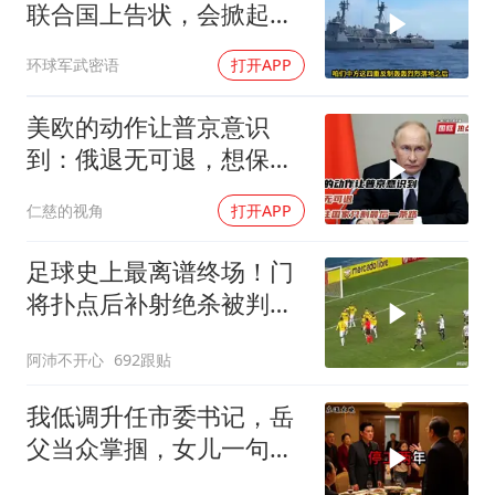
联合国上告状，会掀起中
方的4重反制
环球军武密语
打开APP
美欧的动作让普京意识
到：俄退无可退，想保住
国家只剩最后一条路
仁慈的视角
打开APP
足球史上最离谱终场！门
将扑点后补射绝杀被判无
效
阿沛不开心
692跟贴
我低调升任市委书记，岳
父当众掌掴，女儿一句话
全家惊呆