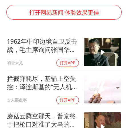
郑丽文：台湾从来没有“独立”过
几元成本的AI广告导致千万市值蒸发
打开网易新闻 体验效果更佳
浙江台州《告全体市民书》
酒店回应车内过夜被收150元
1962年中印边境自卫反击
梁家辉百花奖演讲落泪
战，毛主席询问张国华能
大V：马科斯把路走绝了
否获胜
初雪未见
打开APP
香港正式允许“拒绝抢救”
乐享全民健身 共筑健康中国
拦截弹耗尽，基辅上空失
控：泽连斯基的“无人机神
话”为何突然没人提了
古人那点事
打开APP
蘑菇云腾空那天，普京终
于把枪口对准了大乌的军