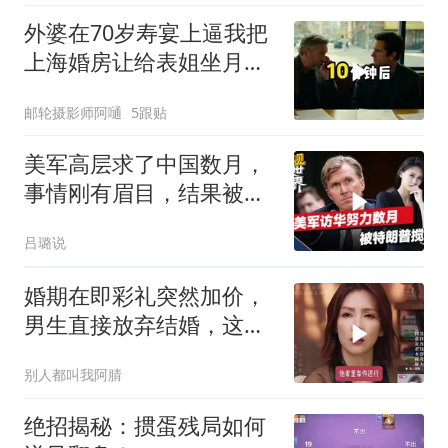
外婆在70岁寿宴上逼我把
上海婚房让给表姐坐月
子，我说行转问舅舅
邮轮摄影师阿嗵
5跟贴
美军高层求了中国数月，
事情刚有眉目，结果被特
朗普一个动作搅黄
吕璐说
婚期在即彩礼突然加价，
男生直接放弃结婚，这件
事到底是谁不合理？
别人都叫我阿腈
绝招揭秘：掼蛋残局如何