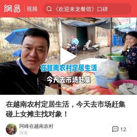
视频
《欢迎来龙餐馆》口碑
光影经济撬动暑期消费新蓝海
西湖突现狂风暴雨 游客瞬间被浇透
视频丨中国东方电气集团原党组副书记、董事宋致远被查
“不怕六爷挂得多 就怕六爷挂一颗”
杭州全市有序停课
直击东北超：哈尔滨vs通辽
00:00
05:30
香港宏福苑火灾或由烟头引起
Play
Ent
full
白海豚将正面袭击贯穿浙江
在越南农村定居生活，今天去市场赶集
碰上女摊主找对象！
商场现钱学森巨幅海报 负责人回应
36岁男演员成景区NPC后人气爆棚
阿峰在越南农村
12
河南