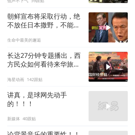
低声不下气
59跟贴
朝鲜宣布将采取行动，绝
不放任日本撒野，不能让
人类再遭灾祸
生命中最美的邂逅
长达27分钟专题播出，西
方民众如何看待来华旅
行？
海星动画
142跟贴
讲真，是球网先动手
的！！！
新媒体
40跟贴
论背景音乐的重要性！！