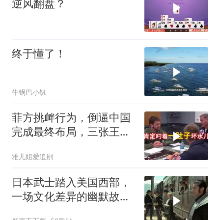
逆风翻盘？
终于懂了！
牛锅巴小钒
菲方挑衅行为，倒逼中国
完成最终布局，三张王牌
现身黄岩岛
雅儿姐爱追剧
日本武士踏入美国西部，
一场文化差异的幽默故事
即将开