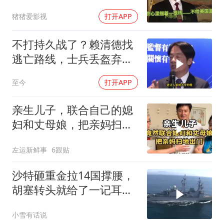
火库
猪猪爱影视
打开APP
不打持久战了？赖清德找
逃亡路线，士兵丢盔弃
甲，解放军对其更名
至今
打开APP
亲生儿子，联合自己的媳
妇和丈母娘，把亲妈扫地
出门！
左运新鲜事
6跟贴
沙特砸重金拉14国撑腰，
胡塞转头就给了一记耳
光，红海这条命脉真要断
小雪有话说
了？