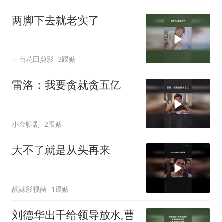
两脚下去就老实了
一亩花田剪影
3跟贴
雷洛：我要贪就贪五亿
小金聊剧
2跟贴
大不了就是从头再来
靓妹影视菌
1跟贴
刘德华出千给领导放水,曹