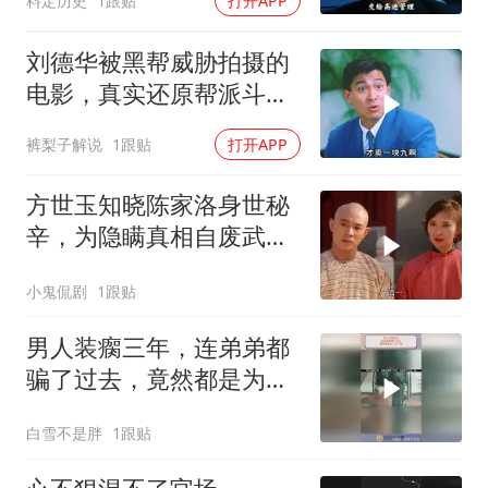
料定历史
1跟贴
打开APP
刘德华被黑帮威胁拍摄的
电影，真实还原帮派斗
争！
裤梨子解说
1跟贴
打开APP
方世玉知晓陈家洛身世秘
辛，为隐瞒真相自废武
功，背后隐情引深思
小鬼侃剧
1跟贴
男人装瘸三年，连弟弟都
骗了过去，竟然都是为了
这一刻！
白雪不是胖
1跟贴