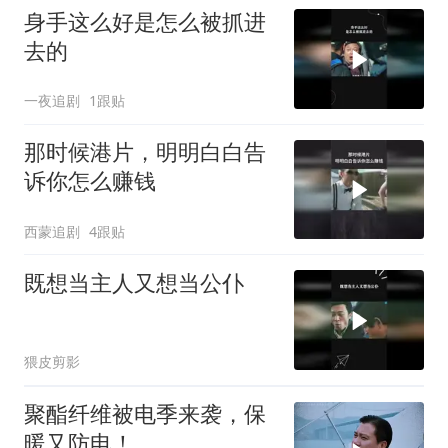
身手这么好是怎么被抓进
去的
一夜追剧
1跟贴
那时候港片，明明白白告
诉你怎么赚钱
西蒙追剧
4跟贴
既想当主人又想当公仆
猥皮剪影
聚酯纤维被电季来袭，保
暖又防电！