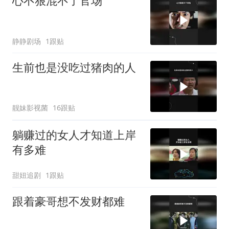
心不狠混不了官场
静静剧场
1跟贴
生前也是没吃过猪肉的人
靓妹影视菌
16跟贴
躺赚过的女人才知道上岸
有多难
甜妞追剧
1跟贴
跟着豪哥想不发财都难