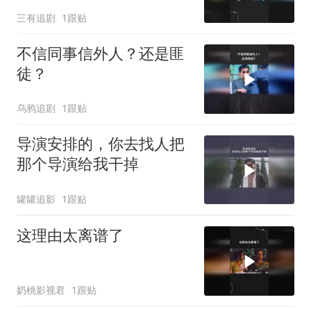
三有追剧
1跟贴
不信同事信外人？还是匪
徒？
乌鸦追剧
1跟贴
导演安排的，你去找人把
那个导演给我干掉
罐罐追影
1跟贴
这理由太离谱了
奶桃影视君
1跟贴