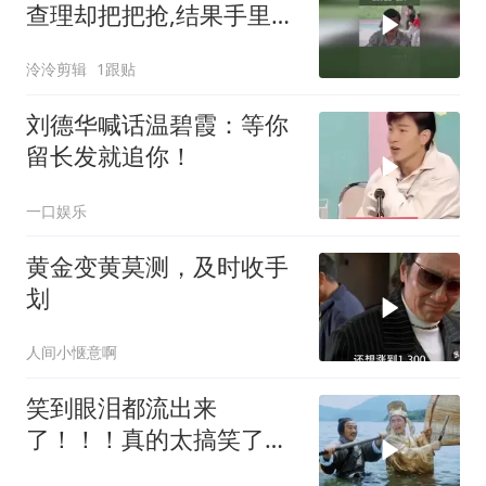
查理却把把抢,结果手里没
一张牌了
泠泠剪辑
1跟贴
刘德华喊话温碧霞：等你
留长发就追你！
一口娱乐
黄金变黄莫测，及时收手
划
人间小惬意啊
笑到眼泪都流出来
了！！！真的太搞笑了！
星爷不愧是第一喜剧之王