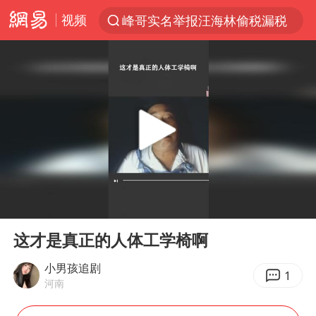
视频
峰哥实名举报汪海林偷税漏税
解锁各地夏日限定体验
富婆带资进组给自己硬加60多场吻戏
酒店回应车内过夜被收150元
名创优品一次性内裤 颜面尽失
“六爷”挂一颗出场
金饰克价一夜涨回1300元
00:00
01:09
白海豚将正面袭击贯穿浙江
Play
Ent
full
视频丨中国东方电气集团原党组副书记、董事宋致远被查
这才是真正的人体工学椅啊
梁家辉：到内地拍戏不是北上是回归
小男孩追剧
1
河南
牛津大学一纸声明甩不了锅