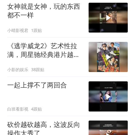
女神就是女神，玩的东西
都不一样
小晴影视君
1跟贴
《逃学威龙2》艺术性拉
满，周星驰经典港片越品
越有味
小影的娱乐
38跟贴
一起上撑不了两回合
白班看影视
4跟贴
砍价越砍越高，这波反向
操作太秀了