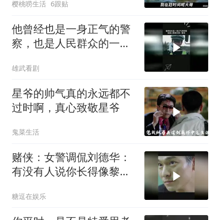
樱桃唠生活
6跟贴
他曾经也是一身正气的警
察，也是人民群众的一束
光
雄武看剧
星爷的帅气真的永远都不
过时啊，真心致敬星爷
鬼菜生活
赌侠：女警调侃刘德华：
有没有人说你长得像黎
明，这段笑喷了
糖逗在娱乐