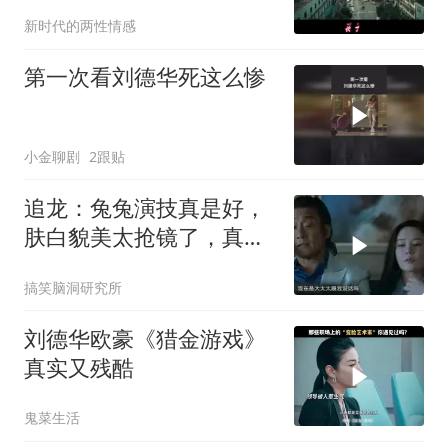
都会过去
新时代的两性情感
第一次看刘德华死这么惨
小金聊剧
2跟贴
追龙：兔兔演技真是好，
肤白貌美太抢镜了，真是
太好看了！
搞笑脑洞研究所
刘德华欧豪《猎金游戏》
真实又残酷
鬼菜生活