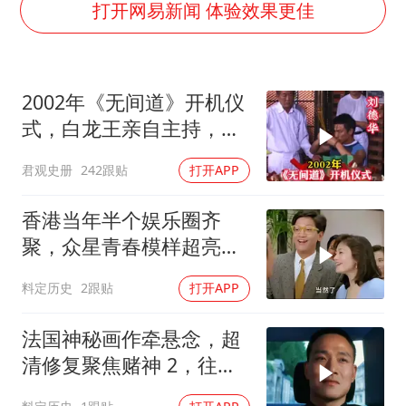
女主硬加吻戏短剧已下架
打开网易新闻 体验效果更佳
包文婧：二胎很难一碗水端平
浙江台州《告全体市民书》
2002年《无间道》开机仪
香港宏福苑火灾或由烟头引起
式，白龙王亲自主持，预
黄金创今年来最大单周涨幅
言句句成真！
君观史册
242跟贴
打开APP
郑丽文：台湾从来没有“独立”过
网传《披荆斩棘2026》名单
香港当年半个娱乐圈齐
人民的健康、体质、幸福一脉相承
聚，众星青春模样超亮
眼，星爷现身瞬间惊艳
料定历史
2跟贴
打开APP
法国神秘画作牵悬念，超
清修复聚焦赌神 2，往昔
经典深度解读