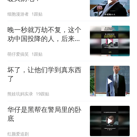
细胞漫游者
1跟贴
晚一秒就万劫不复，这个
劝中国投降的人，后来被
现实狠狠打了脸！
萌仔爱搞笑
1跟贴
坏了，让他们学到真东西
了
熊娃坑妈实录
19跟贴
华仔是黑帮在警局里的卧
底
红颜爱追剧