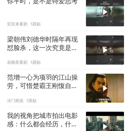
你平时，是不是特爱思考
笑笑来看剧
1跟贴
梁朝伟刘德华时隔年再现
怼脸杀，这一次究竟是敌
是友
辰晓星看剧
1跟贴
范增一心为项羽的江山操
劳，可惜楚霸王刚愎自
用，将范增赶走了
冷门精选
1跟贴
我的视角把城市拍出电影
感：什么都会经历，什么