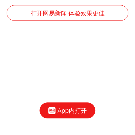
女子利用漏洞0元薅走3000多件家电
金饰克价大幅跳涨
打开网易新闻 体验效果更佳
泰国一女公务员妆容引争议 本人回应
关之琳否认与27岁模特的恋情
多地要求领导干部带头休假
对话重庆地铁吐血女孩
中方回应日本广岛核爆81周年
中国五箭齐发反制美国
中国经济展现强大韧性和活力
App内打开