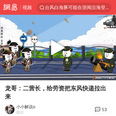
视频
台风白海豚可能在浙闽沿海登陆
台风白海豚影响中国已成定局
以“新”破局 首发经济点亮城市消费活力
宇树科技发行价格150.80元/股
我国编制完成新版全月地质图
台风白海豚即将进入48小时警戒线
郑国霖回应去景区上班被保安拦下
00:00
06:14
中央气象台发布台风黄色预警
Play
Ent
full
80后女柜员逆袭成4200亿银行副行长
龙哥：二营长，给劳资把东风快递拉出
来
感觉全东北都在等7号
扎哈罗娃批广岛市长不提美国原子弹
小小解说o
53
四川