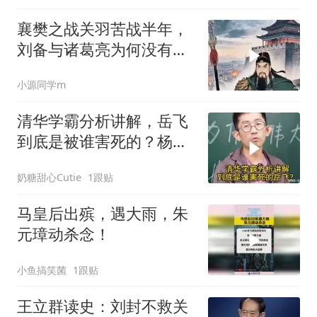
襄樊之战关羽苦战半年，
刘备与诸葛亮为何没有派
兵支援？
小源同学m
清华学霸分析讲解，岳飞
到底是被谁害死的？杨奇
函
奶糖甜心Cutie
1跟贴
马皇后出殡，遇大雨，朱
元璋动杀念！
小鱼搞笑菌
1跟贴
王立群读史：刘封不救关