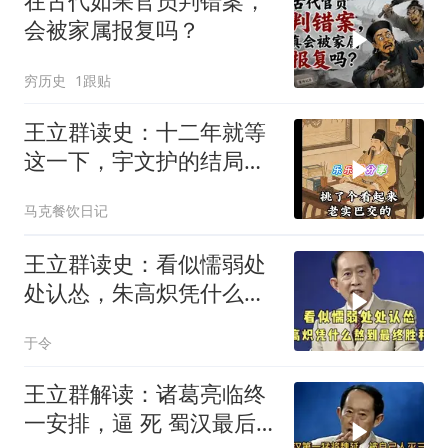
在古代如果官员判错案，
会被家属报复吗？
穷历史
1跟贴
王立群读史：十二年就等
这一下，宇文护的结局你
绝对猜不到
马克餐饮日记
王立群读史：看似懦弱处
处认怂，朱高炽凭什么熬
到最终胜利？
于令
王立群解读：诸葛亮临终
一安排，逼 死 蜀汉最后