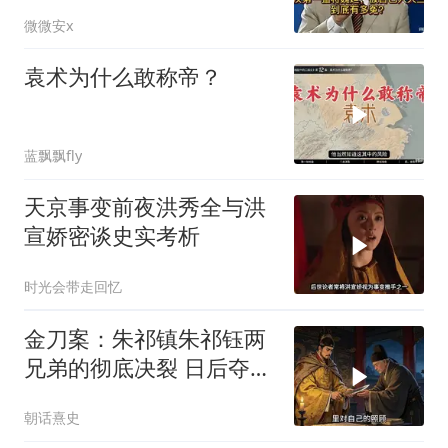
的战神魏延！
微微安x
袁术为什么敢称帝？
蓝飘飘fly
天京事变前夜洪秀全与洪
宣娇密谈史实考析
时光会带走回忆
金刀案：朱祁镇朱祁钰两
兄弟的彻底决裂 日后夺门
之变的伏笔
朝话熹史