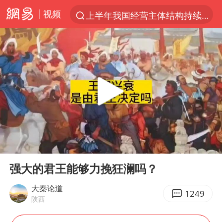
视频
上半年我国经营主体结构持续优化
王传君 《披荆斩棘》
上海：5号线16号线浦江线全线停运
白海豚预计将在浙江苍南到三门一带登陆
今日15时起福州地铁高架区段停运
国足U17与阿森纳决赛取消 并列冠军
王艺迪2-4不敌张本美和止步4强
00:00
04:03
上门女婿出轨女邻居多年被判重婚罪
Play
Ent
full
2025年小学教师减少13.19万
强大的君王能够力挽狂澜吗？
王艺迪无缘横滨赛决赛
大秦论道
1249
陕西
泰国：高度重视中国游客旅游体验