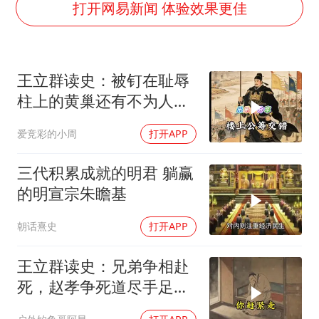
上海大部迎大暴雨
打开网易新闻 体验效果更佳
《龙餐馆》 冲奖
蒯曼挺进WTT横滨冠军赛女单四强
王立群读史：被钉在耻辱
以军士兵把枪口对准中国记者
柱上的黄巢还有不为人知
笔试第一被劝弃考涉事副校长被撤职
的另一面
爱竞彩的小周
打开APP
白海豚5次眼壁置换
构建更高水平的全民健身公共服务体系
三代积累成就的明君 躺赢
的明宣宗朱瞻基
朝话熹史
打开APP
王立群读史：兄弟争相赴
死，赵孝争死道尽手足真
情