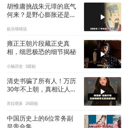
胡惟庸挑战朱元璋的底气
何来？是野心膨胀还是被
逼无奈？
娱乐喵喵说
雍正王朝片段藏正史真
相，细思极恐的细节揭秘
小杨历史
3跟贴
清史书骗了所有人！万历
30年不上朝，真相让人心
碎
库拉萌多
26跟贴
中国历史上的6位常务副
皇帝合集