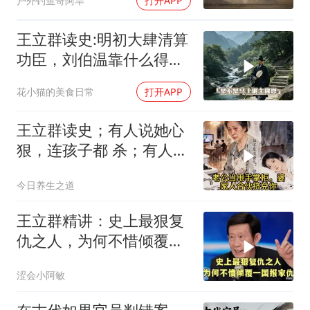
户外钓鱼哥阿旱
打开APP
王立群读史:明初大肆清算
功臣，刘伯温靠什么得以
保全自身！
花小猫的美食日常
打开APP
王立群读史；有人说她心
狠，连孩子都 杀；有人说
她清醒，用二十年熬死所
今日养生之道
有仇人
王立群精讲：史上最狠复
仇之人，为何不惜倾覆一
国报家仇
涩会小阿敏