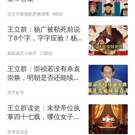
北京作家编剧肥猪满圈
4跟贴
王立群：杨广被勒死前说
了8个字，字字应验！杨
家灭门惨案，竟是自己亲
黄丽搞笑小能手
15跟贴
爹埋下的雷
王立群：崇祯若没有杀袁
崇焕，明朝是否还能续命
百年？
房产衫哥
王立群读史：未登帝位执
掌四十七载，哪位女子让
三代帝王跪拜？
老覃讲历史