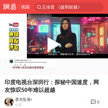
视频
王传君 《披荆斩棘》
夏日经济乘热而上 消费市场向新而行
于东来回应胖东来近25年老店年底关闭
以拒绝“和平委员会”的加沙和平计划
浙江省甬江发生2026年第1号洪水
国足U17与阿森纳决赛取消 并列冠军
独闯南太行的失联女生最后轨迹已确认
00:00
04:01
全球最大级别运输船通过长江大桥
Play
Ent
full
香港刷新1884年以来最高气温纪录
印度电视台深圳行：探秘中国速度，网
友惊叹50年难以超越
央视新主播李秋莹母校发文祝贺
上门女婿出轨女邻居多年被判重婚罪
星光坠落r
0
山东