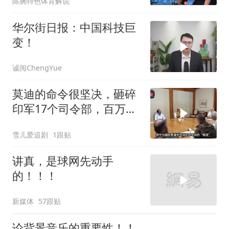
陈腕特色体育解说
华尔街日报：中国科技巨
变！
诚阅ChengYue
莫迪的命令很坚决，砸碎
印军17个司令部，百万印
军知道要变天了
雪儿爱追剧
1跟贴
讲真，是球网先动手
的！！！
新媒体
57跟贴
论背景音乐的重要性！！