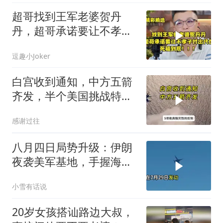
超哥找到王军老婆贺丹
丹，超哥承诺要让不孝子
付出代价，死磕到底
逗趣小Joker
白宫收到通知，中方五箭
齐发，半个美国挑战特朗
普，中期选举难了
感谢过往
八月四日局势升级：伊朗
夜袭美军基地，手握海峡
筹码提出3000亿诉求
小雪有话说
20岁女孩搭讪路边大叔，