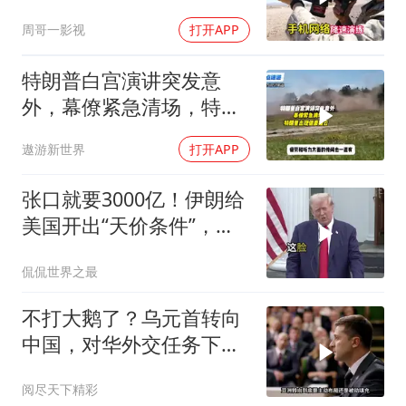
突变，大陆已收到通知
周哥一影视
打开APP
特朗普白宫演讲突发意
外，幕僚紧急清场，特朗
普出现健康疑云！
遨游新世界
打开APP
张口就要3000亿！伊朗给
美国开出“天价条件”，特
朗普这回真被拿捏了？
侃侃世界之最
不打大鹅了？乌元首转向
中国，对华外交任务下
达，中乌风向已变
阅尽天下精彩