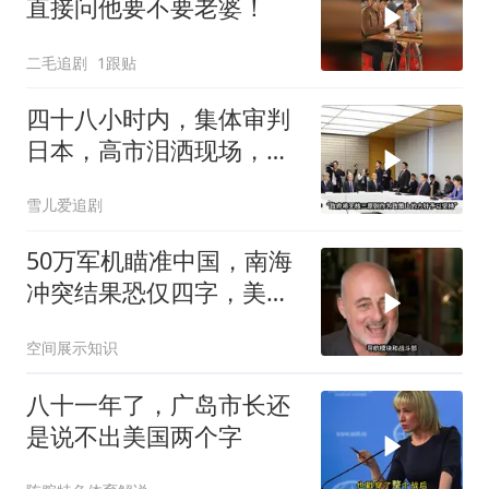
直接问他要不要老婆！
二毛追剧
1跟贴
四十八小时内，集体审判
日本，高市泪洒现场，中
方已仁至义尽
雪儿爱追剧
50万军机瞄准中国，南海
冲突结果恐仅四字，美防
长曾紧急下令
空间展示知识
八十一年了，广岛市长还
是说不出美国两个字