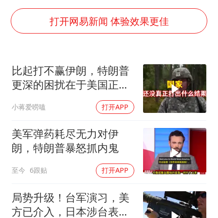
上海全力守护市民“菜篮子”
暑期研学游升温 在旅途中增长知识
打开网易新闻 体验效果更佳
猫咪过火把节被抹成黑猫
BLG经理辟谣Bin离队
比起打不赢伊朗，特朗普
以军士兵把枪口对准中国记者
更深的困扰在于美国正重
云南一男子胃中取出180颗铁钉
蹈前苏联模式
小蒋爱唠嗑
打开APP
曹颖儿子首次演长剧
总书记点赞的非遗苗绣焕发新生机
美军弹药耗尽无力对伊
朗，特朗普暴怒抓内鬼
至今
6跟贴
打开APP
局势升级！台军演习，美
方已介入，日本涉台表述