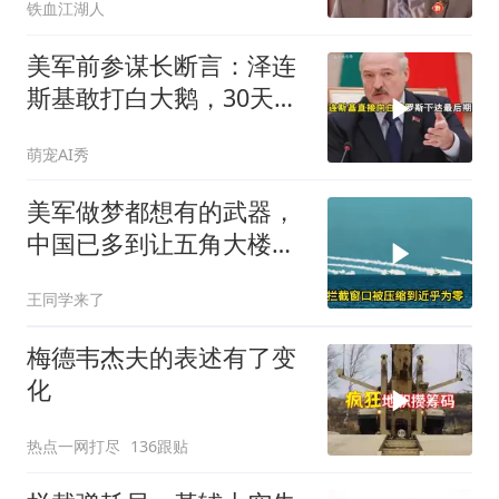
铁血江湖人
美军前参谋长断言：泽连
斯基敢打白大鹅，30天内
大乌必投降
萌宠AI秀
美军做梦都想有的武器，
中国已多到让五角大楼头
皮发麻
王同学来了
梅德韦杰夫的表述有了变
化
热点一网打尽
136跟贴