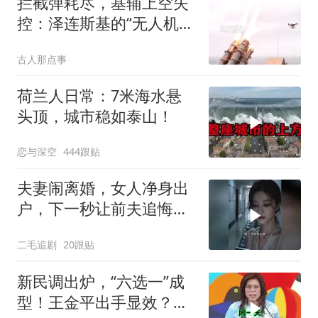
拦截弹耗尽，基辅上空失
控：泽连斯基的“无人机神
话”为何突然没人提了
古人那点事
荷兰人日常：7米海水悬
头顶，城市稳如泰山！
恋与深空
444跟贴
夫妻闹离婚，女人净身出
户，下一秒让前夫追悔莫
及！
二毛追剧
20跟贴
新民调出炉，“六选一”成
型！王金平出手显效？蓝