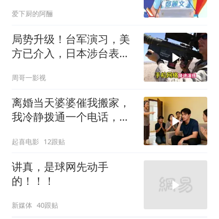
营多点开花
爱下厨的阿酾
局势升级！台军演习，美
方已介入，日本涉台表述
突变，大陆已收到通知
周哥一影视
离婚当天婆婆催我搬家，
我冷静拨通一个电话，全
家跪求我别走
起喜电影
12跟贴
讲真，是球网先动手
的！！！
新媒体
40跟贴