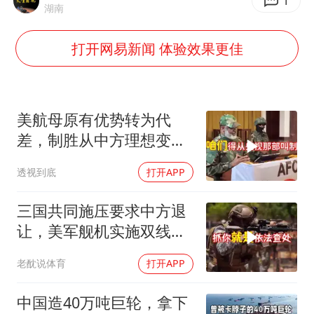
36岁男演员成景区NPC后人气爆棚
1
湖南
全民健身事业高质量发展
打开网易新闻 体验效果更佳
台当局重金为“台独”织“皇帝新衣”
几元成本的AI广告导致千万市值蒸发
老挝国会主席赛宋蓬逝世
美航母原有优势转为代
白海豚将正面袭击贯穿浙江
差，制胜从中方理想变为
既定事实
酒店回应车内过夜被收150元
透视到底
打开APP
乐享全民健身 共筑健康中国
三国共同施压要求中方退
让，美军舰机实施双线抵
近，南海被划为禁区，
老酖说体育
打开APP
轰-6K已挂弹
中国造40万吨巨轮，拿下