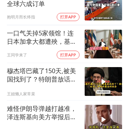
全球六成订单
抱明月而长终指
打开APP
一口气关掉5家领馆！连
日本加拿大都遭殃，基辛
格临终遗言真应验了
王同学来了
打开APP
穆杰塔巴藏了150天,被美
国找到了？特朗普放话：
伊朗的最后的机会
王姐懒人家常菜
难怪伊朗导弹越打越准，
泽连斯基向美方举报后，
特朗普宣布不打了