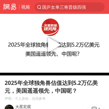
视频
国乒女单三将晋级四强
光影经济撬动暑期消费新蓝海
马克·艾伦退出斯诺克中国公开赛
微信又有新功能，你可以“撤回”你的撤回了！
新疆优化调整景区内自驾服务费
上四休三，但降薪1000元，你接受吗？
情侣平潭拍日出坠崖1死1伤
00:00
01:45
央视新主播李秋莹孙亚鹏亮相
Play
Ent
full
黄金牛市回来了吗
2025年全球独角兽估值达到5.2万亿美
元，美国遥遥领先，中国呢？
杭州全市有序停课
声明：个人原创，仅供参考
商场现钱学森巨幅海报 负责人回应
火星宏观