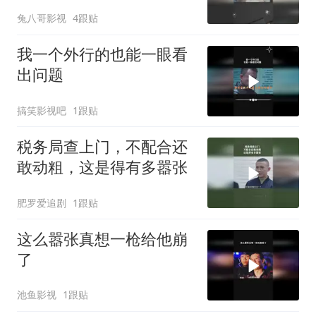
兔八哥影视
4跟贴
我一个外行的也能一眼看
出问题
搞笑影视吧
1跟贴
税务局查上门，不配合还
敢动粗，这是得有多嚣张
肥罗爱追剧
1跟贴
这么嚣张真想一枪给他崩
了
池鱼影视
1跟贴