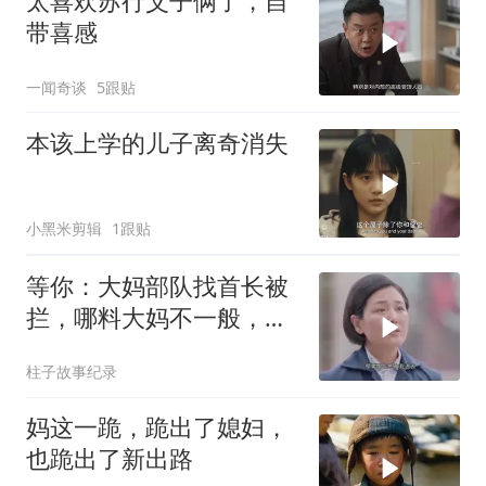
太喜欢苏行父子俩了，自
带喜感
一闻奇谈
5跟贴
本该上学的儿子离奇消失
小黑米剪辑
1跟贴
等你：大妈部队找首长被
拦，哪料大妈不一般，首
长一来直接叫小名
柱子故事纪录
妈这一跪，跪出了媳妇，
也跪出了新出路