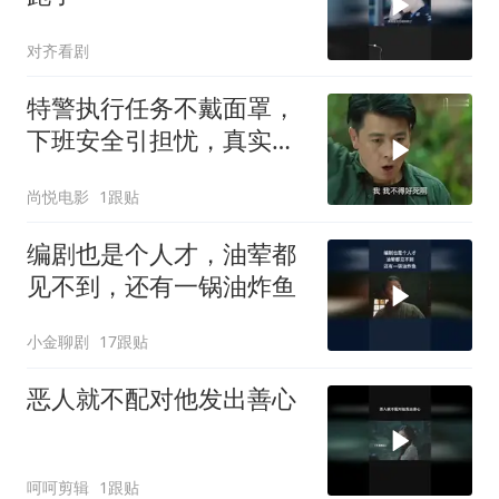
对齐看剧
特警执行任务不戴面罩，
下班安全引担忧，真实情
况是这样
尚悦电影
1跟贴
编剧也是个人才，油荤都
见不到，还有一锅油炸鱼
小金聊剧
17跟贴
恶人就不配对他发出善心
呵呵剪辑
1跟贴