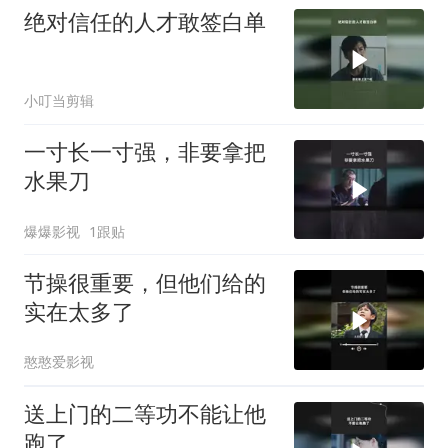
绝对信任的人才敢签白单
小叮当剪辑
一寸长一寸强，非要拿把
水果刀
爆爆影视
1跟贴
节操很重要，但他们给的
实在太多了
憨憨爱影视
送上门的二等功不能让他
跑了