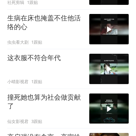
社死剪辑
1跟贴
生病在床也掩盖不住他活
络的心
虫虫看大剧
1跟贴
这衣服不符合年代
小晴影视君
1跟贴
撞死她也算为社会做贡献
了
仙女影视君
3跟贴