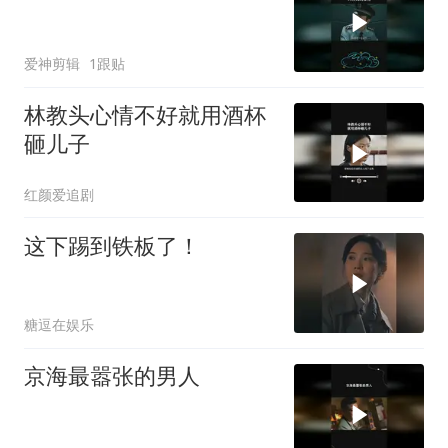
爱神剪辑
1跟贴
林教头心情不好就用酒杯
砸儿子
红颜爱追剧
这下踢到铁板了！
糖逗在娱乐
京海最嚣张的男人