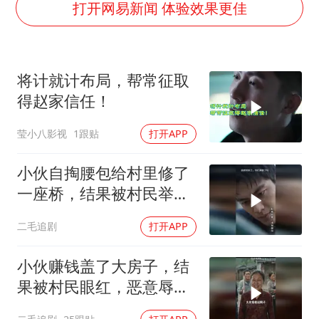
要给全体职工“应休尽休”的底气
打开网易新闻 体验效果更佳
如何把百年大党建设得更加坚强有力
80后女柜员逆袭成4200亿银行副行长
将计就计布局，帮常征取
余承东口误将24999元电脑报成2499
得赵家信任！
李亚鹏向地铁吐血女孩捐99999元
莹小八影视
1跟贴
打开APP
小伙靠AI减肥 45天瘦40斤进了ICU
总书记关心百姓身边这些民生大事
小伙自掏腰包给村里修了
一座桥，结果被村民举报
违建！
二毛追剧
打开APP
小伙赚钱盖了大房子，结
果被村民眼红，恶意辱
骂！