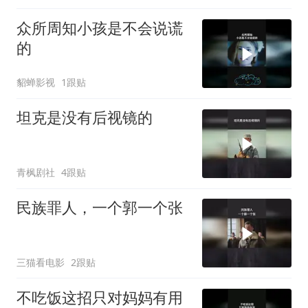
众所周知小孩是不会说谎
的
貂蝉影视
1跟贴
坦克是没有后视镜的
青枫剧社
4跟贴
民族罪人，一个郭一个张
三猫看电影
2跟贴
不吃饭这招只对妈妈有用