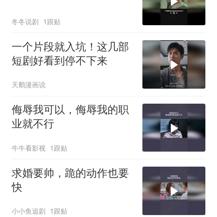
冬冬说剧
1跟贴
一个片段就入坑！这几部
短剧好看到停不下来
天鹅漫画说
侮辱我可以，侮辱我的职
业就不行
牛牛看影视
1跟贴
求婚要帅，跪的动作也要
快
小小鱼追剧
1跟贴