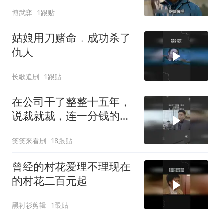
博武弈
1跟贴
姑娘用刀赌命，成功杀了
仇人
长歌追剧
1跟贴
在公司干了整整十五年，
说裁就裁，连一分钱的赔
偿都不给
笑笑来看剧
18跟贴
曾经的村花爱理不理现在
的村花二百元起
黑衬衫剪辑
1跟贴