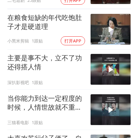
二毛追剧
25跟贴
打开APP
在粮食短缺的年代吃饱肚
子才是硬道理
小黑米剪辑
1跟贴
打开APP
主要是事不大，立不了功
还得搭人情
深扒影视吧
1跟贴
当你能力到达一定程度的
时候，人情世故就不重要
了
三猫看电影
1跟贴