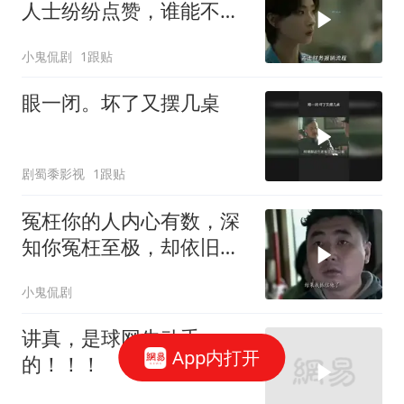
人士纷纷点赞，谁能不爱
这样的她
小鬼侃剧
1跟贴
眼一闭。坏了又摆几桌
剧蜀黍影视
1跟贴
冤枉你的人内心有数，深
知你冤枉至极，却依旧选
择无视
小鬼侃剧
讲真，是球网先动手
App内打开
的！！！