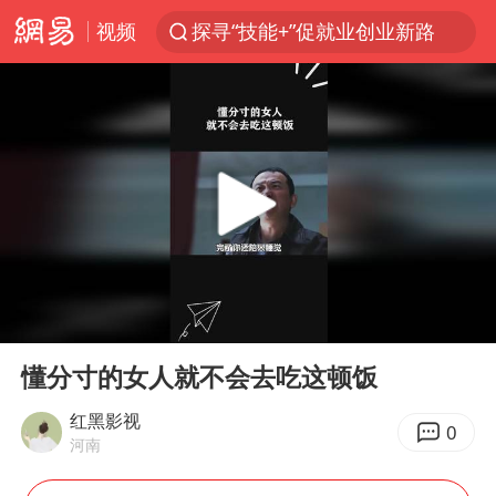
视频
探寻“技能+”促就业创业新路
24小时不关空调 电费反而更低？
41岁女子为鼓励女儿考上985研究生
美国退回1000亿美元关税
维持强台风级！白海豚直奔华东沿海
“事业单位招聘不是人情买卖”
河南试行周五下午弹性离岗
00:00
03:39
新华社权威快报|我国编制完成新版全月地质图
Play
Ent
full
山东财大教授刘海明逝世 终年38岁
懂分寸的女人就不会去吃这顿饭
银行午休1.5小时 留个窗口行不行
红黑影视
0
河南
早田希娜挺进横滨女单16强