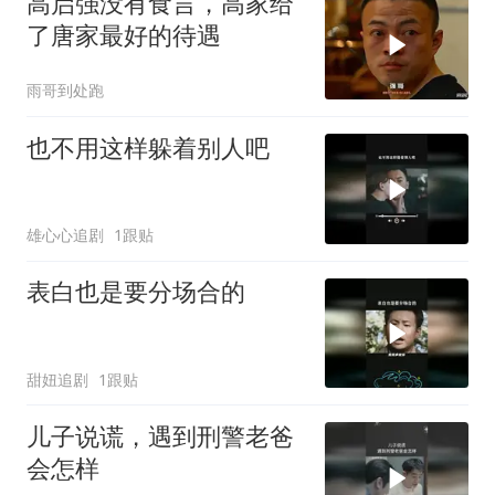
高启强没有食言，高家给
了唐家最好的待遇
雨哥到处跑
也不用这样躲着别人吧
雄心心追剧
1跟贴
表白也是要分场合的
甜妞追剧
1跟贴
儿子说谎，遇到刑警老爸
会怎样