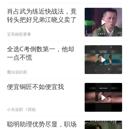
肖占武为练近快战法，竟
转头把好兄弟江晓义卖了
宝哥精彩赛事
全选C考倒数第一，他却
一点不慌
魔仙追好剧
便宜铜匠不如便宜我
小岛追剧
1跟贴
聪明助理优势尽显，职场