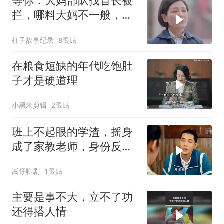
等你：大妈部队找首长被
拦，哪料大妈不一般，首
长一来直接叫小名
柱子故事纪录
8跟贴
在粮食短缺的年代吃饱肚
子才是硬道理
小黑米剪辑
2跟贴
班上不起眼的学渣，摇身
成了家教老师，身份反转
太精彩
嵩仔聊剧
1跟贴
主要是事不大，立不了功
还得搭人情