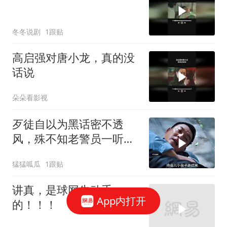
冬冬说剧
1跟贴
高启强对唐小龙，真的没
话说
朵朵看影视
歹徒自以为黑话密不透
风，殊不知老警员一听便
识破玄机
猛猛呱瓜
1跟贴
讲真，是球网先动手
App内打开
的！！！