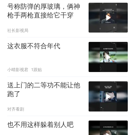
号称防弹的厚玻璃，俩神
枪手两枪直接给它干穿
社长影视局
这衣服不符合年代
小晴影视君
1跟贴
送上门的二等功不能让他
跑了
对齐看剧
也不用这样躲着别人吧