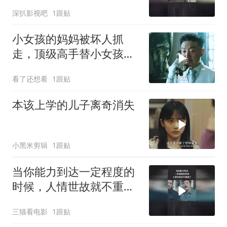
深扒影视吧
1跟贴
小女孩的妈妈被坏人抓
走，顶级高手替小女孩讨
回公道！
看了还想看
1跟贴
本该上学的儿子离奇消失
小黑米剪辑
1跟贴
当你能力到达一定程度的
时候，人情世故就不重要
了
三猫看电影
1跟贴