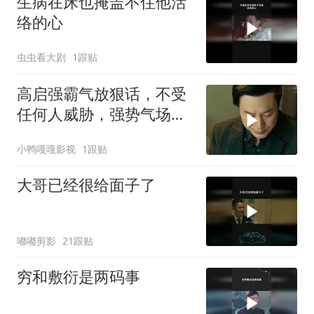
生病在床也掩盖不住他活
络的心
虫虫看大剧
1跟贴
高启强霸气放狠话，不受
任何人威胁，强势气场震
撼全场
小鸭嘎嘎影视
1跟贴
大哥已经很给面子了
嘟嘟剪影
21跟贴
穷和敷衍是两码事