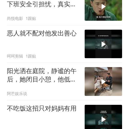
下班安全引担忧，真实情
况是这样
尚悦电影
1跟贴
恶人就不配对他发出善心
呵呵剪辑
1跟贴
阳光洒在庭院，静谧的午
后，她闭目小憩，他低头
沉思，时光静好
阿芒娱乐说
不吃饭这招只对妈妈有用