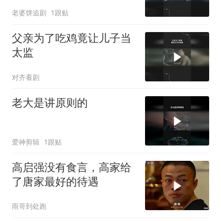
老婆饼追剧
1跟贴
父亲为了吃鸡竟让儿子当
太监
对齐看剧
老大是讲原则的
爱神剪辑
1跟贴
高启强没有食言，高家给
了唐家最好的待遇
雨哥到处跑