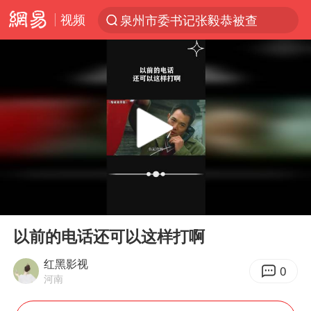
视频
泉州市委书记张毅恭被查
“电影+”如何激发千亿级消费新活力？
沙特土耳其巴基斯坦签署共同防务协议
台风白海豚实时路径
全球首个长时储能一体化产业园量产
U17国足点球大战淘汰河床晋级决赛
四川宜宾市高县4.9级地震致1人死亡
00:00
00:25
中巨芯：上半年归母净利润1405.77万元
Play
Ent
full
名创优品回应女子吐槽内裤质量差
以前的电话还可以这样打啊
“今天得有40℃了吧 为啥还不预警”
红黑影视
0
河南
中国女篮70-67险胜尼日利亚女篮