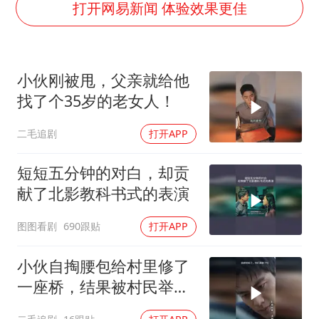
秋天的第一杯奶茶到底有多火
打开网易新闻 体验效果更佳
东航：国内客票提前14天免费退改
国防部：中国军队坚决反制任何闹海挑衅图谋
小伙刚被甩，父亲就给他
欧阳娜娜窦靖童好搭
找了个35岁的老女人！
“新疆阿勒泰八月能滑雪”不实
二毛追剧
打开APP
日本试射“战斧”导弹，国防部回应
胡彦斌韩磊 谁帮谁
短短五分钟的对白，却贡
夯实基础开新局
献了北影教科书式的表演
图图看剧
690跟贴
打开APP
小伙自掏腰包给村里修了
一座桥，结果被村民举报
违建！