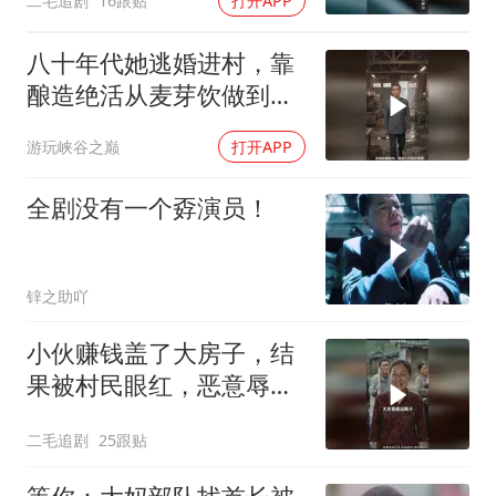
二毛追剧
16跟贴
打开APP
八十年代她逃婚进村，靠
酿造绝活从麦芽饮做到饮
料厂，收获爱情
游玩峡谷之巅
打开APP
全剧没有一个孬演员！
锌之助吖
小伙赚钱盖了大房子，结
果被村民眼红，恶意辱
骂！
二毛追剧
25跟贴