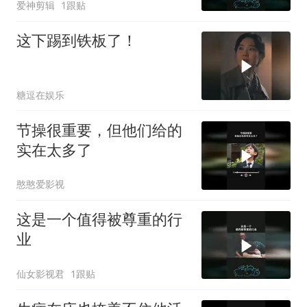
爱神剪辑
1跟贴
这下踢到铁板了！
糖逗在娱乐
节操很重要，但他们给的
实在太多了
憨憨爱影视
这是一个值得被尊重的行
业
仙女影视君
1跟贴