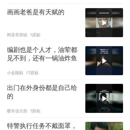
画画老爸是有天赋的
狗圣哥剪辑
1跟贴
编剧也是个人才，油荤都
见不到，还有一锅油炸鱼
小金聊剧
17跟贴
出门在外身份都是自己给
的
暖冬说大剧
1跟贴
特警执行任务不戴面罩，