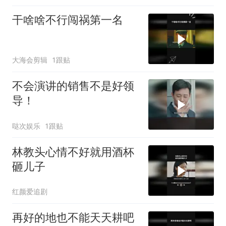
干啥啥不行闯祸第一名
大海会剪辑
1跟贴
不会演讲的销售不是好领
导！
哒次娱乐
1跟贴
林教头心情不好就用酒杯
砸儿子
红颜爱追剧
再好的地也不能天天耕吧