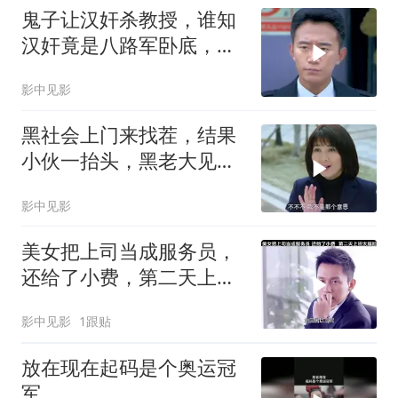
鬼子让汉奸杀教授，谁知
汉奸竟是八路军卧底，这
下有好戏看
影中见影
黑社会上门来找茬，结果
小伙一抬头，黑老大见了
后跪下叫哥
影中见影
美女把上司当成服务员，
还给了小费，第二天上班
太尴尬
影中见影
1跟贴
放在现在起码是个奥运冠
军