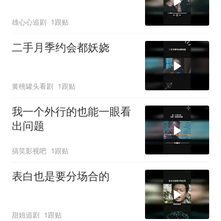
雄心心追剧
1跟贴
二手月季约会都妖娆
黄桃罐头看剧
1跟贴
我一个外行的也能一眼看
出问题
搞笑影视吧
1跟贴
表白也是要分场合的
甜妞追剧
1跟贴