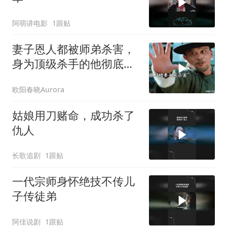
阿萌讲电影
1跟贴
妻子恩人都被师弟杀害，
身为顶级杀手的他彻底怒
了！
欧阳春晓Aurora
姑娘用刀赌命，成功杀了
仇人
长歌追剧
1跟贴
一代宗师身怀绝技不传儿
子传徒弟
阿佳说剧
1跟贴