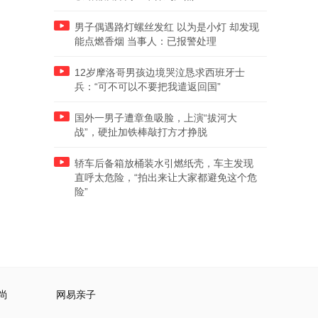
男子偶遇路灯螺丝发红 以为是小灯 却发现
能点燃香烟 当事人：已报警处理
12岁摩洛哥男孩边境哭泣恳求西班牙士
兵：“可不可以不要把我遣返回国”
国外一男子遭章鱼吸脸，上演“拔河大
战”，硬扯加铁棒敲打方才挣脱
轿车后备箱放桶装水引燃纸壳，车主发现
直呼太危险，“拍出来让大家都避免这个危
险”
尚
网易亲子