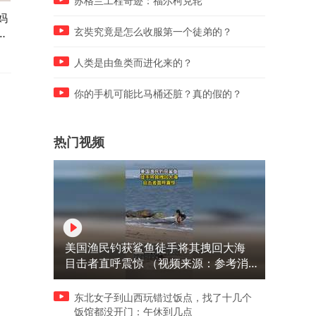
苏格兰工程奇迹：福尔柯克轮
妈
退烧贴居然还有新玩法，泡在
退休老头没活硬整，高手永
时
水里一会，就变成很火的抓不
在民间，倒放难度更大更厉
玄奘究竟是怎么收服第一个徒弟的？
住！
害！
人类是由鱼类而进化来的？
你的手机可能比马桶还脏？真的假的？
热门视频
美国渔民钓获鲨鱼徒手将其拽回大海
目击者直呼震惊 （视频来源：参考消
息）
东北女子到山西玩错过饭点，找了十几个
饭馆都没开门：午休到几点