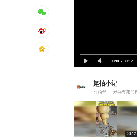
00:00
/
00:12
趣拍小记
好玩有趣的
71粉丝
00:12