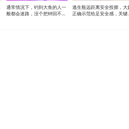
算
通常情况下，钓到大鱼的人一
逃生瓶远距离安全投掷，大
螺
般都会迷路，没个把钟回不了
正确示范给足安全感，关键
家的！
刻能保命