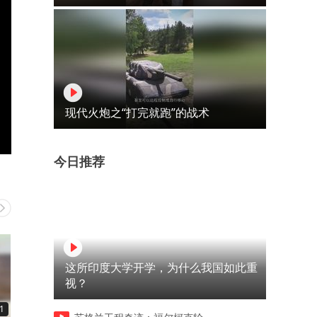
现代火炮之“打完就跑”的战术
今日推荐
这所印度大学开学，为什么我国如此重
视？
1
00:12
00:11