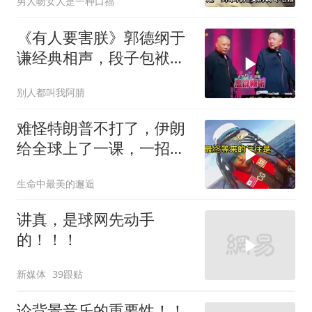
男人吻女人是一种口福
《有人要害朕》郭德纲于
谦经典相声，段子包袱满
满！
别人都叫我阿腈
难怪特朗普不打了，伊朗
给全球上了一课，一招吃
定美国，迎来转折
生命中最美的邂逅
讲真，是球网先动手
的！！！
新媒体
39跟贴
论背景音乐的重要性！！