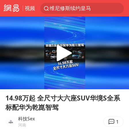
维尼修斯续约皇马
视频
U17国足三战全胜
以“新”破局 首发经济点亮城市消费活力
OpenAI为免费用户升级GPT-5.6 Luna
美股三大指数集体收跌 西数跌超13%
我国编制完成新版全月地质图
台风白海豚或吞掉台风鲸鱼
法国下周开始禁止未经同意的电话营销
00:00
02:20
巡查组提问 工作人员偷用手机查答案
Play
Ent
full
14.98万起 全尺寸大六座SUV华境S全系
看守所辅警收受10万获刑1年
标配华为乾崑智驾
国家气候中心：8月将有4轮高温过程，部分地区可达40℃～45℃
科技Sex
1
青海海西州茫崖市发生3.1级地震
河南