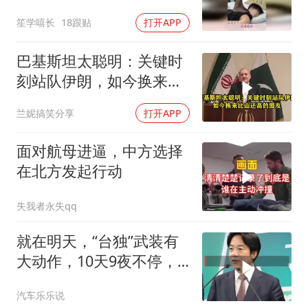
熟练！
笙学嘻长
18跟贴
打开APP
巴基斯坦太聪明：关键时
刻站队伊朗，如今换来比
山还高的盟友
兰妮搞笑分享
打开APP
面对航母进逼，中方选择
在北方发起行动
失我者永失qq
就在明天，“台独”武装有
大动作，10天9夜不停，
解放军已就位
汽车乐乐说