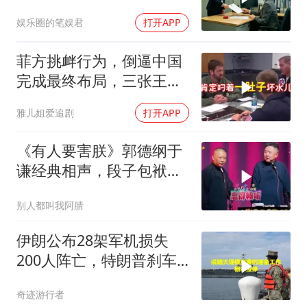
通知涨薪续签，我
娱乐圈的笔娱君
打开APP
菲方挑衅行为，倒逼中国
完成最终布局，三张王牌
现身黄岩岛
雅儿姐爱追剧
打开APP
《有人要害朕》郭德纲于
谦经典相声，段子包袱满
满！
别人都叫我阿腈
伊朗公布28架军机损失
200人阵亡，特朗普刹车
真相曝光
奇迹游行者