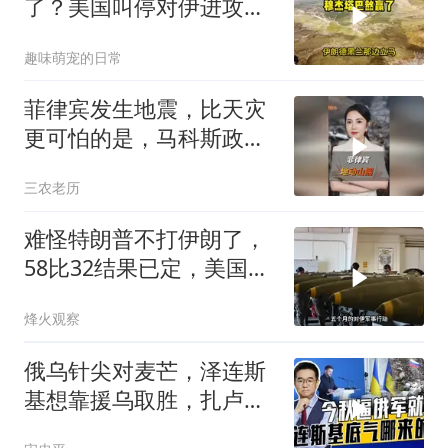
了？美国叫停对伊进攻，
让中俄擦了把汗水
趣味萌宠的日常
菲律宾发生地震，比天灾
更可怕的是，马科斯政府
无底线挑衅中国
三农老历
难怪特朗普不打伊朗了，
58比32结果已定，美国专
家：一个时代结束
烽火观察
俄乌针尖对麦芒，泽连斯
基想靠援乌取胜，扎卢日
内道出乌军真相