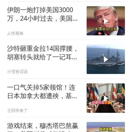
伊朗一炮打掉美国3000
万，24小时过去，美国依
旧沉默
人性视角
沙特砸重金拉14国撑腰，
胡塞转头就给了一记耳
光，红海这条命脉真要断
小雪有话说
了？
一口气关掉5家领馆！连
日本加拿大都遭殃，基辛
格临终遗言真应验了
王同学来了
游戏结束，穆杰塔巴熬赢