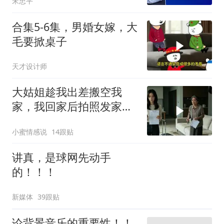
宋忠平
合集5-6集，男婚女嫁，大
毛要掀桌子
天才设计师
大姑姐趁我出差搬空我
家，我回家后拍照发家族
群里，她看到后崩溃了
小蜜情感说
14跟贴
讲真，是球网先动手
的！！！
新媒体
39跟贴
论背景音乐的重要性！！