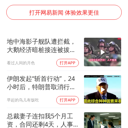
四川宜宾市珙县发生3.4级地震
上半年国内居民出游人次34.63亿
打开网易新闻 体验效果更佳
刘浩存百花奖开幕式红裙起舞
店主称换“青海拉面”招牌后生意更好
地中海影子舰队遭拦截，
泰国初中生饮弹自尽前开了26枪
大鹅经济暗桩接连被拔，
“准2万亿”之城点名支持三所大学
手中还有几张牌？
看过人间的月色
打开APP
万岁山接盘烂尾恒大文旅城
张本智和：零封向鹏不意外
伊朗发起“斩首行动”，24
小时后，特朗普取消行
习近平心系体育强国建设
动？美开始撤侨
早起的鸟儿有饭吃
打开APP
总裁妻子连扣我5个月工
资，合同还剩4天，人事