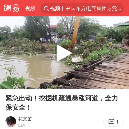
视频
视频丨中国东方电气集团原党组副书记、董事宋致远被查
名创优品一次性内裤 颜面尽失
“China Cool”火了，老外爱上中国避暑游
台风白海豚闭眼浙江上海处于危险半圆
香港宏福苑火灾或由烟头引起
网约车司机充电时猝死保险拒赔
中国父女泰国骑摩托车坠崖1死1伤
00:00
02:54
周末打虎 宋致远被查
Play
Ent
full
白海豚将正面袭击贯穿浙江
紧急出动！挖掘机疏通暴涨河道，全力
保安全！
浙江台州《告全体市民书》
多个明星演唱会取消
花文茵
1
山东