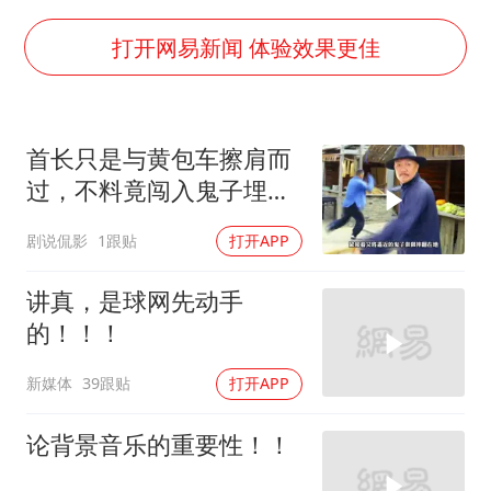
泰国一女公务员妆容引争议 本人回应
多地要求领导干部带头休假
打开网易新闻 体验效果更佳
女子利用漏洞0元薅走3000多件家电
首次证实！“胶球”存在
首长只是与黄包车擦肩而
村民谈“梅姨”：叫的其实是“媒姨”
过，不料竟闯入鬼子埋伏
关之琳否认与27岁模特的恋情
圈
剧说侃影
1跟贴
打开APP
奋进开新局 实干挑大梁
讲真，是球网先动手
的！！！
新媒体
39跟贴
打开APP
论背景音乐的重要性！！