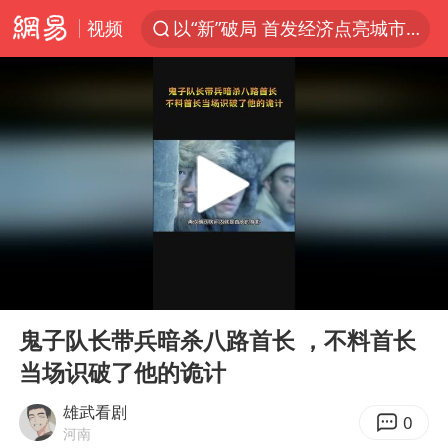
视频
以“新”破局 首发经济点亮城市消费活力
台风白海豚影响中国已成定局
中方回应是否开采太平洋海底稀土资源
昆明石林火把节
外交部发言人就广岛核爆81周年等答记者问
我国编制完成新版全月地质图
胡塞武装袭扰红海航运行动升级
00:00
01:21
郑国霖回应去景区上班被保安拦下
Play
Ent
full
80后女柜员逆袭成4200亿银行副行长
鬼子队长带兵暗杀八路首长 ，不料首长
当场识破了他的诡计
感觉全东北都在等7号
扎哈罗娃批广岛市长不提美国原子弹
雄武看剧
0
河南