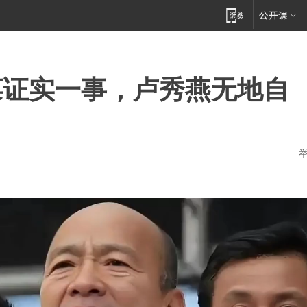
葆证实一事，卢秀燕无地自