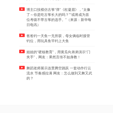
博主口技模仿古筝“弹”《枉凝眉》，“太像
了～你是吃古筝长大的吗？”“或将成为首
位考级不带古筝的选手。”（来源：新华每
日电讯）
爸爸钓一天鱼一无所获，母女俩临时接管
钓位，用玩具鱼竿钓上大鱼
姐姐的“硬核教育”，用黄瓜向弟弟演示“门
夹手”，网友：果然言传不如身教！
舞蹈老师展示连贯腾空跳跃 一套动作行云
流水 节奏感拉满 网友：怎么做到又舞又武
的？