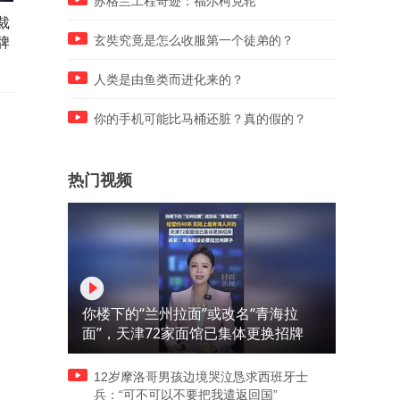
苏格兰工程奇迹：福尔柯克轮
裁
看看这只少年蛙，什么是真正
为了不留遗憾抢女儿男友，
牌
的顺其自然，什么是真正的人
今怀孕进退两难，梦哥怒怼
玄奘究竟是怎么收服第一个徒弟的？
生
解气
人类是由鱼类而进化来的？
你的手机可能比马桶还脏？真的假的？
热门视频
你楼下的“兰州拉面”或改名“青海拉
面”，天津72家面馆已集体更换招牌
12岁摩洛哥男孩边境哭泣恳求西班牙士
兵：“可不可以不要把我遣返回国”