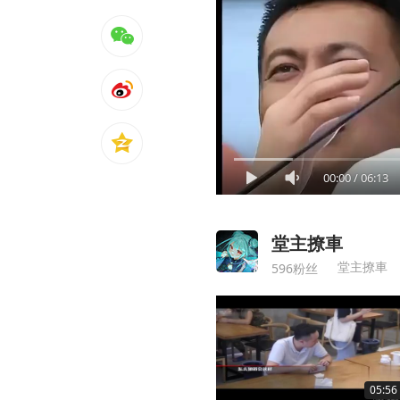
00:00
/
06:13
堂主撩車
堂主撩車
596粉丝
05:56