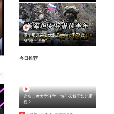
俄军坦克兵潜伏敌后半年，T-72变
身“地下堡垒”
今日推荐
这所印度大学开学，为什么我国如此重
视？
5
04:54
03:12